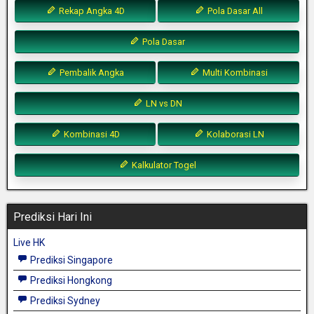
Rekap Angka 4D
Pola Dasar All
Pola Dasar
Pembalik Angka
Multi Kombinasi
LN vs DN
Kombinasi 4D
Kolaborasi LN
Kalkulator Togel
Prediksi Hari Ini
Live HK
Prediksi Singapore
Prediksi Hongkong
Prediksi Sydney