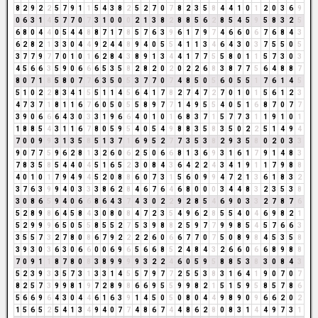
8
2
9
2
2
5
7
9
1
1
5
4
3
8
2
5
2
7
0
7
8
2
3
5
8
4
4
1
0
1
2
0
3
6
9
0
6
3
1
4
5
7
7
0
7
3
1
0
0
0
2
1
3
8
2
8
8
5
6
2
8
5
4
5
9
5
8
3
2
5
6
8
0
4
4
0
5
4
4
8
8
7
1
7
8
5
7
6
3
9
6
1
7
9
7
4
6
6
0
6
7
6
8
4
3
6
2
8
2
1
3
3
0
4
4
9
2
4
4
8
9
4
0
5
5
4
1
1
3
4
6
4
3
0
3
7
5
5
0
5
3
7
7
9
7
7
0
1
0
1
6
2
8
4
3
8
9
1
3
4
4
1
7
7
5
5
8
0
1
1
5
7
3
0
3
4
5
6
6
3
5
9
0
6
6
6
5
3
5
8
2
8
2
0
2
0
2
2
6
8
3
8
7
7
5
6
4
8
8
7
8
0
7
1
8
5
8
0
7
7
6
3
5
0
5
3
7
7
0
7
4
8
5
0
5
6
0
5
5
1
7
6
1
4
5
5
1
0
2
2
8
3
4
1
5
5
1
1
4
5
6
4
1
7
8
2
7
4
7
2
7
0
1
0
1
5
6
1
2
3
4
7
3
7
1
8
1
1
6
7
6
0
5
0
5
5
8
9
7
7
1
4
9
5
5
4
0
5
1
6
8
7
0
7
7
3
9
0
6
6
6
4
3
0
3
3
1
9
6
6
4
0
1
0
1
6
8
3
7
1
5
7
7
3
1
1
9
1
0
1
1
8
8
5
4
3
1
1
6
7
8
0
5
9
5
4
0
5
4
9
8
8
3
5
8
3
5
0
2
2
5
1
4
9
4
7
0
0
9
9
3
1
3
5
8
5
1
3
7
1
6
9
5
2
7
7
3
5
3
8
2
9
3
5
8
0
2
0
3
3
9
0
7
7
5
9
6
2
8
1
3
2
6
0
6
2
5
0
6
6
8
1
3
6
9
3
1
6
1
7
9
1
4
8
3
7
8
3
5
8
5
4
4
0
4
5
1
6
5
2
3
0
8
4
3
6
4
2
2
4
3
4
1
9
1
1
7
9
8
8
4
0
1
0
1
7
9
4
9
4
5
2
0
8
8
6
0
7
3
1
5
6
0
9
9
4
7
2
1
3
6
1
8
3
2
3
7
6
3
9
9
4
0
3
3
3
8
6
2
8
4
6
7
6
4
6
8
0
0
0
3
4
4
8
3
2
3
5
3
8
3
0
8
6
5
9
4
0
6
6
8
6
4
3
7
4
3
0
2
2
9
2
8
5
4
6
9
0
3
3
2
7
8
7
6
5
2
8
9
8
6
4
5
8
4
3
0
8
0
8
4
7
2
3
5
4
9
6
2
8
5
5
4
0
4
6
9
8
2
1
5
2
9
9
9
6
5
0
5
5
8
5
5
2
7
5
3
9
8
8
2
5
9
7
7
9
9
8
5
4
5
7
6
6
3
3
5
5
7
3
2
7
8
0
8
6
7
9
2
2
2
2
6
0
6
6
7
7
0
7
5
0
8
9
8
4
5
3
5
8
3
9
3
0
3
6
3
0
6
6
0
0
6
9
6
5
6
6
8
5
2
4
8
4
3
2
6
6
0
6
6
8
9
8
8
7
0
9
1
1
8
7
8
0
8
3
8
9
9
9
9
3
2
2
4
6
0
5
9
5
8
8
5
3
8
3
0
8
4
3
5
2
3
9
3
3
5
7
3
1
3
3
1
4
5
5
7
9
7
7
2
5
5
3
8
3
1
6
4
1
9
0
7
0
7
8
2
5
7
3
9
9
8
1
9
7
2
8
9
8
6
6
9
5
5
9
9
8
2
1
5
1
5
9
5
8
5
7
8
6
5
6
6
9
6
4
3
0
4
4
6
1
6
3
9
1
4
5
0
5
0
8
0
4
4
9
8
9
0
9
6
6
2
0
2
1
5
6
5
2
5
4
1
3
4
9
4
0
7
7
4
8
6
7
4
4
8
6
2
8
0
8
3
1
4
4
9
7
3
1