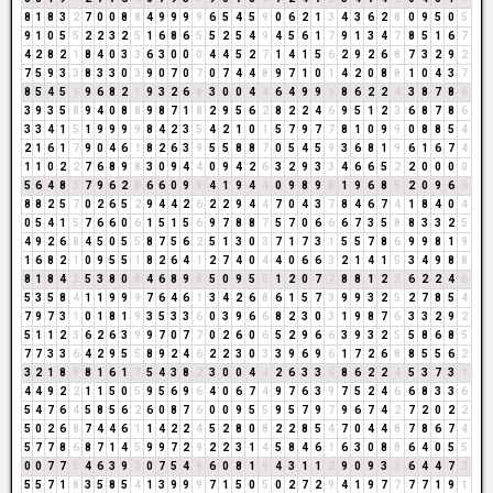
8
1
8
3
2
7
0
0
8
8
4
9
9
9
9
6
5
4
5
9
0
6
2
1
3
4
3
6
2
8
0
9
5
0
5
9
1
0
5
5
2
2
3
2
5
1
6
8
6
5
5
2
5
4
9
4
5
6
1
7
9
1
3
4
7
8
5
1
6
7
4
2
8
2
1
8
4
0
3
3
6
3
0
0
0
4
4
5
2
7
1
4
1
5
6
2
9
2
6
8
7
3
2
9
2
7
5
9
3
3
8
3
3
0
3
9
0
7
0
7
0
7
4
4
8
9
7
1
0
1
4
2
0
8
8
1
0
4
3
7
8
5
4
5
9
9
6
8
2
1
9
3
2
6
8
3
0
0
4
4
6
4
9
9
9
8
6
2
2
4
3
8
7
8
6
3
9
3
5
8
9
4
0
8
8
9
8
7
1
8
2
9
5
6
2
8
2
2
4
6
9
5
1
2
3
6
8
7
8
6
3
3
4
1
5
1
9
9
9
9
8
4
2
3
5
4
2
1
0
1
5
7
9
7
7
8
1
0
9
9
0
8
8
5
4
2
1
6
1
7
9
0
4
6
1
8
2
6
3
9
5
5
8
8
7
0
5
4
5
9
3
6
8
1
9
6
1
6
7
4
1
1
0
2
2
7
6
8
9
8
3
0
9
4
4
0
9
4
2
6
3
2
9
3
3
4
6
6
5
2
2
0
0
0
0
5
6
4
8
3
7
9
6
2
8
6
6
0
9
9
4
1
9
4
4
0
9
8
9
8
1
9
6
8
5
2
0
9
6
6
8
8
2
5
7
0
2
6
5
2
9
4
4
2
6
2
2
9
4
4
7
0
4
3
7
8
4
6
7
4
1
8
4
0
4
0
5
4
1
5
7
6
6
0
6
1
5
1
5
6
9
7
8
8
7
5
7
0
6
6
6
7
3
5
8
8
3
3
2
5
4
9
2
6
8
4
5
0
5
5
8
7
5
6
2
5
1
3
0
3
7
1
7
3
1
5
5
7
8
6
9
9
8
1
9
1
6
8
2
1
0
9
5
5
1
8
2
6
4
1
2
7
4
0
4
4
0
6
6
3
2
1
4
1
5
3
4
9
8
8
8
1
8
4
3
5
3
8
0
8
4
6
8
9
8
5
0
9
5
5
1
2
0
7
7
8
8
1
2
3
6
2
2
4
6
5
3
5
8
4
1
1
9
9
9
7
6
4
6
1
3
4
2
6
8
6
1
5
7
3
9
9
3
2
5
2
7
8
5
4
7
9
7
3
1
0
1
8
1
9
3
5
3
3
6
0
3
9
6
6
8
2
3
0
3
1
9
8
7
6
3
3
2
9
2
5
1
1
2
3
6
2
6
3
9
9
7
0
7
7
0
2
6
0
6
5
2
9
6
6
3
9
3
2
5
5
8
6
8
5
7
7
3
3
6
4
2
9
5
5
8
9
2
4
6
2
2
3
0
3
3
9
6
9
6
1
7
2
6
8
8
5
5
6
2
3
2
1
8
9
8
1
6
1
7
5
4
3
8
2
3
0
0
4
4
2
6
3
3
6
8
6
2
2
4
5
3
7
3
1
4
4
9
2
2
1
1
5
0
5
9
5
6
9
6
4
0
6
7
4
9
7
6
3
9
7
5
2
4
6
6
8
3
3
6
5
4
7
6
4
5
8
5
6
2
6
0
8
7
6
0
0
9
5
5
9
5
7
9
7
9
6
7
4
2
7
2
0
2
2
5
0
2
6
8
7
4
4
6
1
1
4
2
2
4
5
2
8
0
8
2
2
8
5
4
7
0
4
4
8
7
8
6
7
4
5
7
7
8
6
8
7
1
4
5
9
9
7
2
9
2
2
3
1
4
5
8
4
6
1
6
3
0
8
8
6
4
0
5
5
0
0
7
7
5
4
6
3
9
3
0
7
5
4
9
6
0
8
1
9
4
3
1
1
2
9
0
9
3
3
6
4
4
7
2
5
5
7
1
8
3
5
8
5
4
1
3
9
9
9
7
1
5
0
5
0
2
7
2
9
4
1
9
7
7
7
7
1
9
1