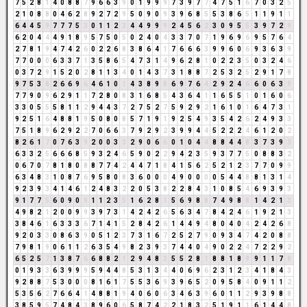
7
5
2
8
1
4
0
8
8
7
9
6
6
3
9
0
1
9
9
9
7
3
9
7
7
4
7
5
1
6
7
0
3
2
5
2
1
0
8
8
0
4
6
2
8
9
2
7
2
9
5
0
9
0
9
3
9
6
8
5
5
3
8
6
5
1
1
9
1
1
6
4
4
5
9
7
7
7
5
3
0
1
1
2
3
4
4
9
9
9
2
4
5
6
2
3
0
9
5
5
3
9
7
2
9
6
2
0
4
4
4
9
1
8
9
5
7
5
0
5
0
2
4
0
4
3
3
7
0
7
1
9
6
9
6
9
5
7
6
4
2
7
8
1
9
4
7
4
2
6
0
2
2
6
8
3
8
6
4
1
7
6
6
6
3
9
9
6
0
6
9
3
6
3
9
7
7
0
0
0
6
3
3
7
1
3
5
8
6
5
4
7
3
1
4
9
6
2
8
1
0
2
2
3
5
0
3
2
4
6
0
3
7
2
9
1
5
2
0
2
8
1
1
3
4
0
1
4
3
7
3
1
8
8
7
2
5
3
2
5
2
9
1
7
8
9
7
5
3
8
2
6
6
9
6
4
6
1
0
1
4
3
8
9
8
6
9
7
6
4
2
9
2
4
6
6
0
6
3
9
7
7
9
0
9
6
2
9
1
1
7
2
8
0
8
3
1
6
8
5
4
3
6
4
1
1
6
5
5
1
0
1
6
0
6
3
3
0
5
5
5
8
1
1
2
9
4
4
3
7
2
7
5
2
7
5
9
2
9
2
1
6
1
0
1
6
4
7
3
1
9
2
5
1
6
4
8
8
1
9
5
0
8
0
8
5
7
1
9
1
9
2
5
4
9
3
5
4
2
6
2
4
9
3
3
7
5
1
8
9
6
2
9
2
2
7
0
6
6
3
7
9
2
9
2
3
9
9
4
4
5
2
2
2
4
6
1
2
0
2
8
2
6
1
7
0
7
6
3
9
2
0
0
3
3
2
9
0
6
6
0
1
0
4
4
8
8
4
4
8
3
7
3
9
3
6
3
3
2
5
6
6
6
8
5
9
3
2
4
6
5
9
0
2
2
9
4
2
3
5
9
3
7
7
5
0
8
8
3
2
0
6
7
0
7
8
1
8
0
8
8
7
7
4
2
4
4
7
1
8
4
1
5
6
2
5
2
1
2
3
7
7
0
9
9
6
3
4
8
3
1
0
8
7
6
9
5
8
0
8
3
6
0
0
0
4
9
0
0
0
0
5
4
4
8
8
1
3
1
4
9
2
3
9
3
4
1
4
6
1
2
4
8
3
2
2
0
5
3
8
2
2
8
4
3
1
0
8
5
4
6
9
3
9
3
9
1
7
7
5
6
0
9
0
9
1
1
2
3
5
1
6
2
8
1
5
6
9
8
8
7
4
9
8
8
1
4
2
1
3
4
9
8
2
1
2
0
0
9
9
3
9
7
3
1
4
2
4
2
6
5
6
3
4
7
8
4
2
4
6
1
9
2
1
3
3
8
4
6
1
6
3
3
3
6
7
1
4
1
5
2
8
4
2
6
1
4
4
9
4
8
0
4
0
4
2
4
2
6
8
9
2
0
3
3
0
8
6
3
9
0
5
1
2
3
7
3
1
6
7
2
5
2
7
9
0
9
3
4
7
4
2
0
8
8
7
9
8
1
9
0
6
1
1
2
6
3
5
4
9
8
2
3
9
3
7
4
4
0
4
9
0
2
2
4
7
2
2
9
2
6
5
2
5
7
1
3
8
7
6
6
8
8
2
1
2
9
4
8
3
5
5
2
8
1
8
8
1
8
9
9
1
1
7
8
0
1
9
3
3
6
3
9
9
9
5
9
4
4
8
5
3
1
3
4
4
0
6
9
6
2
3
1
2
3
4
1
8
4
3
9
2
8
8
7
5
3
0
0
0
8
1
6
1
7
5
5
3
6
9
3
9
6
5
2
0
9
5
8
4
0
9
1
1
2
5
3
5
6
2
7
6
6
4
1
4
8
8
1
9
4
0
6
0
6
3
4
6
3
9
6
0
1
1
2
9
3
9
8
8
3
8
5
9
5
7
4
8
4
3
8
9
6
0
6
5
8
7
4
2
2
1
8
3
2
5
1
9
1
1
6
1
4
4
8