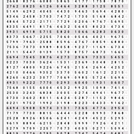
2
6
6
8
5
8
3
7
6
4
6
0
8
0
8
5
8
6
5
2
4
1
7
7
5
1
7
5
8
4
7
8
7
0
7
2
7
6
2
8
0
8
2
5
7
6
1
2
6
8
0
4
6
4
1
3
2
8
8
7
3
1
2
5
7
8
5
5
1
6
5
1
4
9
4
6
2
9
2
2
4
0
4
5
9
4
4
3
0
3
9
4
6
3
9
5
6
9
4
4
4
2
8
0
8
8
3
4
6
1
2
4
5
8
4
3
7
0
3
3
7
4
7
2
9
1
7
3
0
3
5
1
6
8
5
6
8
4
2
6
4
8
6
4
1
5
7
2
2
4
2
1
7
1
8
7
7
2
9
2
0
2
0
6
6
9
7
6
7
4
5
6
9
5
5
8
3
3
5
8
6
4
9
1
1
8
1
7
6
4
4
6
3
2
5
5
6
4
5
9
8
0
2
3
5
4
7
3
4
7
3
9
3
1
4
6
9
1
8
9
5
7
1
5
6
5
8
2
0
2
1
0
6
6
3
6
2
8
3
2
0
6
3
0
3
8
3
7
3
1
5
6
6
7
4
2
2
5
5
1
7
0
6
0
6
0
5
4
6
1
4
0
2
1
3
9
6
7
5
3
5
7
9
9
9
7
9
6
3
9
2
5
8
8
7
8
5
9
6
6
4
7
6
7
4
0
8
5
9
5
6
8
8
0
8
7
5
3
6
9
7
0
7
3
1
0
9
8
9
8
8
0
5
8
4
9
2
2
7
9
1
1
6
9
6
6
7
3
4
7
2
1
1
1
2
5
4
4
7
2
0
1
3
9
3
1
5
7
0
7
8
7
5
7
3
6
8
7
3
1
1
6
6
5
2
5
6
9
4
4
7
5
4
5
9
3
8
7
6
4
4
2
7
3
1
2
9
6
9
6
7
3
3
5
8
5
4
5
5
1
0
2
2
3
5
7
0
3
0
3
3
6
2
4
6
1
5
3
1
4
2
3
6
9
6
3
0
4
8
3
2
8
1
5
6
8
1
2
7
9
4
8
0
0
0
9
2
2
6
8
6
7
4
5
9
2
1
5
4
9
2
6
9
4
4
4
2
5
2
7
4
2
1
0
1
0
4
6
6
3
9
3
5
2
7
3
3
7
0
7
5
6
0
2
2
1
6
1
2
3
2
2
1
5
6
8
2
6
0
6
6
2
3
2
5
3
0
7
7
5
7
0
6
9
6
0
9
8
5
4
5
7
2
4
6
5
6
9
6
6
4
9
3
1
4
9
2
2
2
4
7
7
7
0
7
0
2
9
3
3
6
0
4
0
4
1
9
3
1
4
0
6
0
7
7
7
5
6
8
5
0
1
5
5
1
6
0
0
4
4
4
5
3
2
5
9
9
2
5
7
1
0
9
8
8
7
4
1
4
5
2
5
3
0
3
3
2
4
3
7
6
8
3
8
2
3
0
0
5
5
0
2
7
4
2
4
9
4
1
5
9
6
7
7
5
0
7
3
0
3
3
6
0
2
2
8
0
1
1
2
6
4
2
4
6
5
2
8
7
6
1
1
5
2
7
9
8
4
6
1
0
2
2
1
3
9
7
5
2
7
1
9
9
2
2
3
1
9
8
8
8
2
2
3
5
0
4
3
3
6
9
1
6
2
8
6
4
9
4
4
5
9
0
8
8
5
9
7
4
2
3
1
3
1
4
7
3
6
5
2
4
7
7
6
4
2
9
5
4
9
7
1
7
9
7
7
7
3
0
3
8
8
1
5
6
6
4
4
4
8
5
2
2
8
1
0
9
9
3
3
7
8
6
8
5
2
5
2
8
1
8
9
2
6
8
8
5
0
6
6
6
2
4
1
5
4
2
4
9
4
4
5
2
2
4
5
2
9
5
5
9
6
1
9
1
8
8
9
4
4
6
2
1
5
6
2
8
4
8
3
5
9
9
9
9
7
9
2
6
8
4
2
1
1
2
5
2
7
9
7
9
7
0
9
9
2
2
5
7
3
7
0
7
3
1
4
0
0
5
5
0
2
7
1
8
5
0
9
4
4
8
8
1
9
1
2
7
7
6
4
0
7
9
5
5
9
0
7
8
6
7
2
4
7
2
5
4
7
4
2
0
4
8
1
9