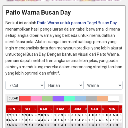
Paito Warna Busan Day
Berikut ini adalah
Paito Warna untuk pasaran Togel Busan Day
menampilkan hasil pengeluaran dalam tabel berwarna, di mana
setiap angka diberi warna yang berbeda untuk memudahkan
identifikasi pola. Alat ini sangat bermanfaat bagi pemain yang
ingin menganalisis data dan menyusun prediksi yang lebih akurat
untuk togel Busan Day. Dengan bantuan visual dari Paito Warna,
pemain dapat melihat tren angka secara lebih jelas, yang pada
akhirnya mendukung mereka dalam merancang strategi taruhan
yang lebih optimal dan efektif.
CLEAR
SEN
SEL
RAB
KAM
JUM
SAB
MIN
D
D
D
D
D
D
D
7
2
1
9
1
9
9
8
5
4
2
8
9
5
5
1
7
3
5
8
6
8
5
9
5
4
8
0
3
3
8
0
6
0
6
0
6
5
3
8
1
3
7
6
4
4
4
6
2
8
3
1
6
8
5
3
8
4
2
6
9
1
2
4
6
5
7
9
2
2
7
5
6
5
2
1
9
7
4
2
2
6
1
6
7
0
3
3
1
4
0
1
8
4
3
6
4
4
5
9
7
4
3
0
3