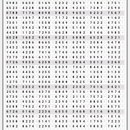
5
9
8
3
2
0
6
3
0
3
3
1
6
9
6
5
2
3
2
5
2
5
9
1
1
1
1
8
0
8
3
7
5
1
6
6
5
2
3
5
4
2
2
8
1
6
0
6
2
8
5
8
3
8
2
9
2
4
5
9
7
3
8
7
6
2
5
9
0
9
0
7
8
8
7
7
1
7
6
4
8
0
9
8
8
3
8
6
2
8
9
6
5
0
5
0
2
3
2
5
7
5
6
7
4
5
8
0
8
8
1
0
9
7
7
8
7
4
9
4
7
1
7
2
9
9
6
6
3
9
7
9
5
5
1
9
1
6
3
9
7
3
0
1
1
4
0
7
5
3
1
5
5
8
4
0
9
4
9
4
0
3
0
4
4
7
0
2
2
4
4
7
0
1
1
4
5
6
5
2
5
9
4
2
6
8
7
8
2
1
3
0
0
8
8
5
1
4
8
3
1
5
4
6
1
8
2
9
5
5
4
4
2
8
1
1
1
2
2
4
7
2
9
0
9
6
6
2
8
1
4
0
8
2
1
8
1
4
6
1
0
9
8
5
4
6
0
2
8
1
1
6
0
2
2
9
0
4
9
4
0
2
2
1
3
0
8
8
8
7
6
5
2
8
1
9
3
2
1
3
1
2
0
5
5
6
2
8
6
5
8
6
6
5
2
2
4
5
4
9
0
2
9
9
9
2
0
8
4
3
0
4
7
8
6
3
4
3
2
5
0
0
8
6
5
8
3
7
8
6
9
9
7
5
3
6
9
8
5
4
0
9
0
6
6
6
6
5
2
7
1
4
4
4
8
4
2
2
8
1
7
4
1
6
7
5
7
4
0
4
6
0
6
5
2
9
9
7
7
5
6
2
0
2
2
7
3
7
0
7
2
8
0
6
6
6
1
1
5
6
4
7
8
0
8
8
5
2
5
7
0
9
9
9
9
7
3
3
2
5
0
7
2
6
8
9
0
3
0
3
6
2
5
8
4
6
3
2
6
8
2
8
6
4
1
3
0
1
2
3
0
2
6
0
6
1
3
4
1
5
9
3
7
6
4
6
9
4
4
8
5
0
3
9
3
7
0
6
7
4
8
4
0
4
4
0
7
1
6
7
2
8
4
5
9
4
4
3
6
9
3
2
5
5
1
3
1
1
6
7
8
5
1
9
1
1
3
5
8
4
3
1
3
0
3
8
9
1
4
5
6
2
8
2
1
3
2
4
8
3
9
8
7
4
2
8
2
8
6
5
4
3
8
1
9
8
9
3
9
3
1
2
7
5
3
7
1
1
4
5
0
3
0
6
6
2
8
8
8
7
9
6
2
5
7
0
5
6
3
9
6
2
3
6
9
7
6
7
0
7
3
3
5
2
7
9
0
0
0
0
0
6
2
5
7
2
3
0
2
2
7
0
1
6
7
0
4
2
1
3
2
5
5
0
5
8
4
6
6
3
4
3
7
0
7
6
8
4
9
4
3
1
3
6
9
9
9
6
5
2
2
9
7
4
2
0
7
3
0
3
1
6
7
6
4
7
1
5
5
1
6
7
9
2
2
2
1
1
5
6
7
5
7
2
9
2
7
3
8
2
4
8
9
3
3
9
5
3
6
9
6
2
1
2
3
2
3
9
0
9
9
5
7
7
5
8
8
0
5
5
1
0
5
9
5
5
0
8
8
7
7
9
0
2
2
4
7
3
1
4
3
1
5
4
9
8
9
0
0
0
2
8
9
5
5
8
5
7
5
3
6
7
2
6
8
0
1
6
4
1
2
2
3
6
9
6
0
5
0
5
3
4
6
8
5
5
1
1
6
7
8
9
5
3
8
9
5
9
6
6
3
9
3
0
3
2
4
0
4
4
5
1
4
6
1
9
0
5
3
8
4
4
3
6
9
1
0
1
6
7
0
3
0
8
8
8
2
2
2
4
5
1
4
1
5
8
4
3
3
6
0
8
9
4
4
1
7
9
5
5
7
2
2
3
5
6
1
8
2
1
8
6
7
4
2
2
2
9
0
9
3
8
8
0
8
0
4
4
4
8
9
8
0
2
2
7
0
4
7
2