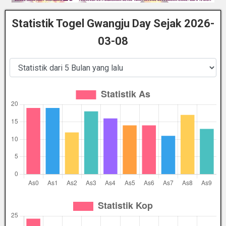
Statistik Togel Gwangju Day Sejak 2026-
03-08