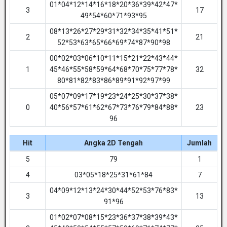
01*04*12*14*16*18*20*36*39*42*47*
3
17
49*54*60*71*93*95
08*13*26*27*29*31*32*34*35*41*51*
2
21
52*53*63*65*66*69*74*87*90*98
00*02*03*06*10*11*15*21*22*43*44*
1
45*46*55*58*59*64*68*70*75*77*78*
32
80*81*82*83*86*89*91*92*97*99
05*07*09*17*19*23*24*25*30*37*38*
0
40*56*57*61*62*67*73*76*79*84*88*
23
96
Hit
Angka 2D Tengah
Jumlah
5
79
1
4
03*05*18*25*31*61*84
7
04*09*12*13*24*30*44*52*53*76*83*
3
13
91*96
01*02*07*08*15*23*36*37*38*39*43*