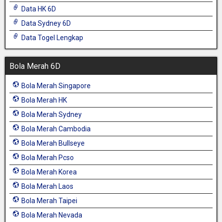
Data HK 6D
Data Sydney 6D
Data Togel Lengkap
Bola Merah 6D
Bola Merah Singapore
Bola Merah HK
Bola Merah Sydney
Bola Merah Cambodia
Bola Merah Bullseye
Bola Merah Pcso
Bola Merah Korea
Bola Merah Laos
Bola Merah Taipei
Bola Merah Nevada