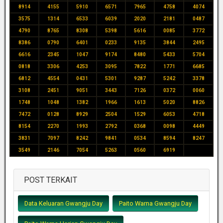
8914
4155
5910
6571
7965
4758
4074
3575
1314
6533
6039
2020
2181
0487
4790
8765
8308
5398
5616
0085
3772
8386
0790
6401
0233
9135
3844
2495
6616
2345
1047
9174
8480
5433
5704
0818
3306
4253
3095
7822
1771
6685
6812
4554
0431
5301
9287
5242
3378
3108
2451
9051
3443
7126
0372
0060
1748
1048
1382
1966
1613
5020
8826
7472
0128
8929
2504
1529
6053
4718
8154
2270
1993
2792
0368
0098
4449
3831
7097
8242
9841
0534
8594
8247
3549
2146
7054
5263
0560
6919
POST TERKAIT
Data Keluaran Gwangju Day
Paito Warna Gwangju Day