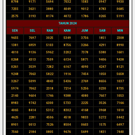
8798
9171
5694
7032
1583
0947
9930
7255
3631
3880
4049
9012
8783
0685
2575
3193
8174
4072
1786
0265
5191
TAHUN 2024
SEN
SEL
RAB
KAM
JUM
SAB
MIN
9655
7697
3025
5349
3756
1851
2308
1381
6959
5103
8756
3266
4291
8990
4010
9136
5962
3202
7378
5380
1601
0268
4313
7509
6134
5871
9406
9438
0261
3539
7282
6167
4090
4247
8121
9248
7063
5822
1916
7454
1050
5658
3267
5099
4843
5436
2769
8656
1037
5974
7062
2318
7214
5256
0230
8735
2140
9604
1746
9388
4080
7607
1053
8983
9742
6300
5733
2225
3526
7166
4065
8414
5312
8302
4168
3968
1010
4625
2281
4506
4518
9833
5272
0442
8901
0013
7526
8504
0603
1575
6497
7560
2184
0805
9676
5699
1831
7440