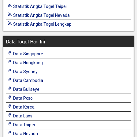
Statistik Angka Togel Taipei
Statistik Angka Togel Nevada
Statistik Angka Togel Lengkap
Data Togel Hari Ini
Data Singapore
Data Hongkong
Data Sydney
Data Cambodia
Data Bullseye
Data Pcso
Data Korea
Data Laos
Data Taipei
Data Nevada