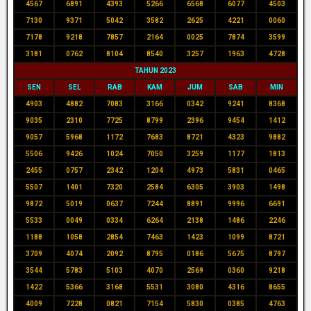
4567
6891
4393
5266
6568
6077
4503
7130
9371
5042
3582
2625
4221
0060
7178
9218
7857
2164
0025
7874
3599
3181
0762
8104
8540
3257
1963
4728
TAHUN 2023
SEN
SEL
RAB
KAM
JUM
SAB
MIN
4903
4882
7083
3166
0342
9241
8368
9035
2310
7725
8799
2396
9454
1412
9057
5968
1172
7683
8721
4323
9882
5506
9426
1024
7050
3259
1177
1813
2455
0757
2342
1204
4973
5831
0465
5507
1401
7320
2584
6305
3903
1498
9872
5019
0637
7244
8891
9996
6691
5533
0049
0334
6264
2138
1486
2246
1188
1058
2854
7463
1423
1099
8721
3709
4074
2092
8795
0186
5675
8797
3544
5783
5103
4070
2569
0360
9218
1422
5366
3168
5531
3080
4316
8655
4009
7228
0821
7154
5830
0385
4763