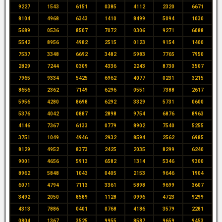
9227
1543
6151
0385
4112
2320
6671
8104
4968
6343
1410
8499
5094
1030
5689
0536
8507
7072
0306
9271
6088
5542
8956
4982
2515
0123
9154
1400
7537
3348
6692
3482
5983
7765
7950
2829
7244
0309
4336
2243
8730
3507
7965
9334
5425
6962
4077
0231
3215
8656
2362
7149
6296
0551
7388
2617
5956
4280
8698
6292
3329
5731
0600
5376
4042
0887
2898
9754
6876
8963
4146
7367
6133
0779
8902
7540
5255
3751
1049
4946
2932
8594
2562
6985
8129
4952
8373
2425
2035
8299
6240
9001
4656
5913
6582
1314
5346
9300
8962
5848
1043
0405
2153
9646
1904
6071
4794
7113
3361
5898
9699
3607
3492
2050
8589
1128
0996
4723
9299
4313
7886
0401
0768
4186
3579
2281
0804
1367
3525
9955
8587
9659
9453