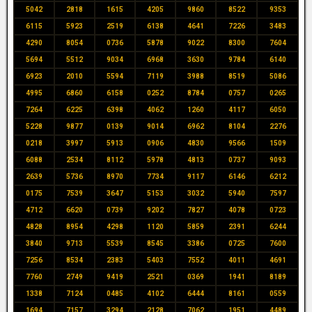
5042
2818
1615
4205
9860
8522
9353
6115
5923
2519
6138
4641
7226
3483
4290
8054
0736
5878
9022
8300
7604
5694
5512
9034
6968
3630
9784
6140
6923
2010
5594
7119
3988
8519
5086
4995
6860
6158
0252
8784
0757
0265
7264
6225
6398
4062
1260
4117
6050
5228
9877
0139
9014
6962
8104
2276
0218
3997
5913
0906
4830
9566
1509
6088
2534
8112
5978
4813
0737
9093
2639
5736
8970
7734
9117
6146
6212
0175
7539
3647
5153
3032
5940
7597
4712
6620
0739
9202
7827
4078
0723
4828
8954
4298
1120
5859
2391
6244
3840
9713
5539
8545
3386
0725
7600
7256
8534
2383
5403
7552
4011
4691
7760
2749
9419
2521
0369
1941
8189
1338
7124
0485
4102
6444
8161
0559
1694
7157
3294
2128
7062
1951
4489