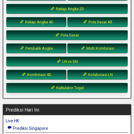
Rekap Angka 2D
Rekap Angka 4D
Pola Dasar All
Pola Dasar
Pembalik Angka
Multi Kombinasi
LN vs DN
Kombinasi 4D
Kolaborasi LN
Kalkulator Togel
Prediksi Hari Ini
Live HK
Prediksi Singapore