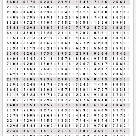
8
6
8
4
3
5
5
7
5
3
5
2
3
9
3
2
9
9
1
1
1
8
4
8
3
7
1
6
6
3
2
5
6
1
7
2
0
1
5
6
6
7
2
0
2
7
6
8
2
1
1
6
2
0
2
8
5
4
4
8
6
7
2
4
6
2
7
7
8
6
2
5
8
5
4
8
4
0
7
7
0
7
3
5
8
3
6
4
0
4
7
0
1
5
6
6
1
8
0
8
9
0
1
3
4
4
4
0
5
5
5
7
9
5
5
8
9
9
1
1
1
2
2
6
8
6
2
0
8
8
7
4
1
6
7
9
6
3
8
2
8
3
2
6
8
9
7
2
4
6
7
1
0
4
4
7
4
5
2
7
0
0
5
9
5
1
5
2
6
8
5
9
9
1
1
9
8
4
1
5
0
2
9
3
3
1
9
8
4
3
8
2
4
0
4
7
0
7
2
9
4
7
2
3
5
1
8
2
7
9
6
4
1
4
5
3
8
8
1
9
7
3
2
5
7
2
1
1
6
7
9
2
0
0
0
8
5
6
1
7
1
9
1
4
5
3
3
5
1
6
1
7
1
3
4
4
2
1
9
1
0
6
8
8
7
9
4
6
0
6
5
8
3
8
2
8
0
9
4
4
6
1
0
4
4
6
8
4
3
7
0
8
6
2
8
3
0
6
1
7
6
7
7
2
9
6
2
0
3
3
7
9
5
5
1
3
5
3
0
3
9
0
1
3
4
0
5
2
1
3
9
5
0
5
5
6
0
3
5
8
5
6
0
2
2
8
5
9
2
2
3
0
4
0
4
6
2
6
2
8
7
7
3
0
3
8
9
3
2
5
2
3
9
8
8
0
3
6
4
1
1
4
4
2
6
6
4
0
8
8
9
9
4
7
2
9
0
1
8
9
9
5
7
6
4
8
8
6
4
1
9
5
4
5
9
8
1
4
0
4
7
1
0
8
8
0
2
0
4
4
4
3
0
6
6
3
1
1
6
7
2
0
6
7
4
5
4
1
7
8
1
5
6
6
3
5
8
1
1
2
1
4
6
4
1
2
4
3
6
9
9
0
4
5
9
8
5
7
5
3
3
2
8
7
6
1
3
6
3
9
9
4
2
9
2
1
3
3
9
3
5
9
1
5
6
8
3
0
3
3
7
5
0
5
5
5
3
0
5
5
2
3
6
0
6
2
9
7
3
1
6
9
0
5
5
3
9
3
5
8
2
9
0
5
5
2
9
7
6
4
8
3
4
3
7
2
8
3
0
3
5
3
9
2
2
0
2
4
5
9
9
8
7
8
6
7
5
4
0
4
3
2
4
0
4
1
4
4
9
4
9
0
0
3
3
9
6
4
0
4
7
4
8
5
4
1
9
0
3
3
4
5
7
8
6
5
9
8
1
9
9
7
2
7
9
1
3
3
8
2
5
1
1
6
7
5
3
2
3
5
6
3
7
1
8
7
3
4
9
4
2
7
4
4
8
9
1
5
4
9
9
7
3
4
7
9
5
8
2
1
2
1
9
9
9
0
7
9
5
5
8
0
7
2
9
6
4
7
6
4
8
6
1
8
9
7
1
5
8
4
1
4
0
8
8
9
8
5
1
6
9
2
5
7
3
9
2
7
0
7
0
9
8
8
7
6
9
0
4
4
1
0
4
8
3
8
3
3
4
7
2
8
0
5
5
8
2
7
2
9
9
0
3
0
3
6
5
3
3
6
6
4
0
9
9
6
1
7
3
1
0
0
7
5
3
9
6
0
5
5
2
9
6
9
6
9
7
1
3
4
4
9
4
3
7
9
1
6
3
9
1
7
7
0
7
2
2
1
8
9
4
2
9
9
9
7
1
5
2
7
1
3
3
0
3
7
4
4
4
8
0
9
4
4
8
0
7
1
1
2
4
2
9
5
5
5
8
4
8
3
8
4
0
2
2
8
8
3
3
6
0
7
2
0
2
9
7
0
8
8
7
2
0
2
2
2
7
3
5
8
8
6
1
0
1
1
4
1
2
3
2
2
1
6
7
1
3
8
0
8
3
6
0
1
1
1
6
9
7
7