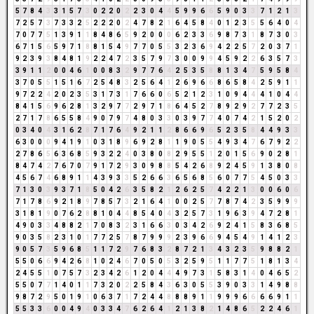
5
7
8
4
3
3
1
5
7
3
0
2
2
0
2
2
3
0
4
4
5
9
9
6
6
5
9
0
3
3
7
1
2
1
3
7
2
5
7
3
7
3
3
2
5
2
2
2
0
2
4
7
8
2
1
6
4
5
8
4
0
1
2
3
5
5
6
4
0
4
7
0
7
7
5
1
3
9
1
1
8
4
8
6
5
9
2
0
0
0
6
2
3
3
6
9
8
7
3
1
8
7
3
0
3
6
7
1
5
6
5
9
7
1
8
8
1
5
4
9
7
7
0
5
5
3
2
3
6
9
4
2
2
5
7
2
0
3
7
1
9
2
3
9
3
8
4
8
1
9
2
2
4
7
2
3
5
7
9
7
3
0
0
9
9
4
5
9
2
2
6
3
5
7
3
3
9
1
1
2
0
0
4
6
1
0
0
8
3
2
9
7
7
6
4
2
5
3
5
8
8
1
3
4
7
5
9
5
8
4
3
7
0
5
5
1
5
1
6
7
2
5
4
8
3
2
5
6
4
1
2
6
9
6
6
8
6
5
8
4
2
5
9
1
1
9
7
2
2
4
2
0
2
3
5
3
1
7
3
1
7
6
6
0
6
5
2
1
2
3
1
0
9
4
4
4
1
0
4
4
8
4
1
5
6
9
6
2
8
1
3
2
9
7
7
2
9
7
1
8
6
4
5
2
7
8
9
2
9
2
7
7
2
3
5
2
7
1
7
8
6
5
5
8
4
9
0
7
9
7
4
8
0
3
3
0
3
9
7
7
4
0
7
4
2
1
5
2
0
2
0
3
4
0
4
3
1
6
2
8
7
1
7
6
4
9
2
1
1
2
8
6
6
9
6
5
2
3
5
8
4
4
9
3
3
6
3
0
0
0
9
4
1
9
1
0
3
1
8
9
6
9
2
8
1
1
9
0
5
5
4
9
3
4
7
6
7
9
2
2
2
7
8
6
5
6
3
6
8
5
9
3
2
2
4
0
3
8
0
8
2
9
5
5
1
2
0
1
5
6
9
0
2
8
1
8
4
7
4
2
7
6
7
0
7
9
1
7
2
9
3
0
9
8
8
5
4
2
6
8
9
2
4
5
9
1
3
8
0
8
4
5
6
7
4
6
8
9
1
1
4
3
9
3
3
5
2
6
6
3
6
5
6
8
5
6
0
7
7
5
4
5
0
3
3
7
1
3
0
3
9
3
7
1
8
5
0
4
2
6
3
5
8
2
1
2
6
2
5
7
4
2
2
1
3
0
0
6
0
6
7
1
7
8
6
9
2
1
8
9
7
8
5
7
3
2
1
6
4
1
0
0
2
5
7
7
8
7
4
2
3
5
9
9
9
3
1
8
1
9
0
7
6
2
8
8
1
0
4
4
8
5
4
0
4
3
2
5
7
3
1
9
6
3
9
4
7
2
8
1
4
9
0
3
3
4
8
8
2
1
7
0
8
3
2
3
1
6
6
3
0
3
4
2
6
9
2
4
1
5
8
3
6
8
5
9
0
3
5
8
2
3
1
0
1
7
7
2
5
7
8
7
9
9
9
2
3
9
6
6
9
4
5
4
9
1
4
1
2
3
9
0
5
7
3
5
9
6
8
5
1
1
7
2
9
7
6
8
3
2
8
7
2
1
3
4
3
2
3
5
9
8
8
2
1
5
5
0
6
6
9
4
2
6
8
1
0
2
4
6
7
0
5
0
5
3
2
5
9
5
1
1
7
7
5
1
8
1
3
4
2
4
5
5
1
0
7
5
7
3
2
3
4
2
6
1
2
0
4
4
4
9
7
3
1
5
8
3
1
4
0
4
6
5
2
5
5
0
7
7
1
4
0
1
1
7
3
2
0
2
2
5
8
4
3
6
3
0
5
5
3
9
0
3
3
1
4
9
8
8
9
8
7
2
9
5
0
1
9
1
0
6
3
7
1
7
2
4
4
8
8
8
9
1
1
9
9
9
6
6
6
6
9
1
1
5
5
3
3
6
0
0
4
9
4
0
3
3
4
7
6
2
6
4
1
2
1
3
8
2
1
4
8
6
5
2
2
4
6
1