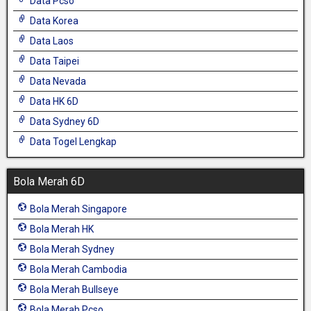
Data Pcso
Data Korea
Data Laos
Data Taipei
Data Nevada
Data HK 6D
Data Sydney 6D
Data Togel Lengkap
Bola Merah 6D
Bola Merah Singapore
Bola Merah HK
Bola Merah Sydney
Bola Merah Cambodia
Bola Merah Bullseye
Bola Merah Pcso