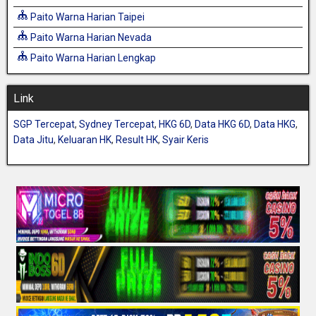
Paito Warna Harian Taipei
Paito Warna Harian Nevada
Paito Warna Harian Lengkap
Link
SGP Tercepat
,
Sydney Tercepat
,
HKG 6D
,
Data HKG 6D
,
Data HKG
,
Data Jitu
,
Keluaran HK
,
Result HK
,
Syair Keris