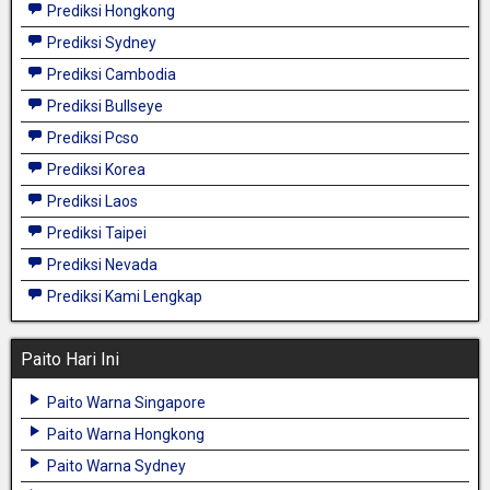
Prediksi Hongkong
Prediksi Sydney
Prediksi Cambodia
Prediksi Bullseye
Prediksi Pcso
Prediksi Korea
Prediksi Laos
Prediksi Taipei
Prediksi Nevada
Prediksi Kami Lengkap
Paito Hari Ini
Paito Warna Singapore
Paito Warna Hongkong
Paito Warna Sydney