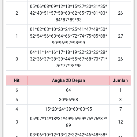
05*06*08*09*12*13*15*27*30*31*35*
2
42*43*51*57*58*60*62*65*73*81*83*
26
84*87*89*93
01*02*03*10*20*24*25*41*47*48*50*
1
52*54*56*63*64*66*72*74*75*85*88*
27
90*96*97*98*99
04*11*14*16*17*18*19*22*23*26*28*
0
32*36*37*38*39*44*55*67*68*70*71*
26
76*77*78*95
Hit
Angka 2D Depan
Jumlah
6
64
1
5
30*56*68
3
4
15*20*24*38*60*83*95
7
05*07*14*18*31*49*55*69*75*76*87*
3
12
89
03*06*10*12*13*22*32*42*46*48*58*