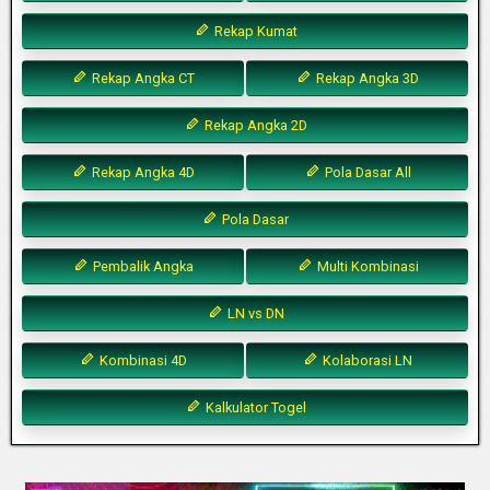
Rekap Kumat
Rekap Angka CT
Rekap Angka 3D
Rekap Angka 2D
Rekap Angka 4D
Pola Dasar All
Pola Dasar
Pembalik Angka
Multi Kombinasi
LN vs DN
Kombinasi 4D
Kolaborasi LN
Kalkulator Togel