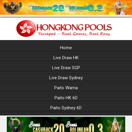
Home
Live Draw HK
Live Draw SGP
Live Draw Sydney
Paito Warna
Paito HK 6D
Paito Sydney 6D