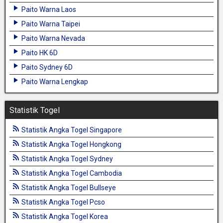
Paito Warna Laos
Paito Warna Taipei
Paito Warna Nevada
Paito HK 6D
Paito Sydney 6D
Paito Warna Lengkap
Statistik Togel
Statistik Angka Togel Singapore
Statistik Angka Togel Hongkong
Statistik Angka Togel Sydney
Statistik Angka Togel Cambodia
Statistik Angka Togel Bullseye
Statistik Angka Togel Pcso
Statistik Angka Togel Korea