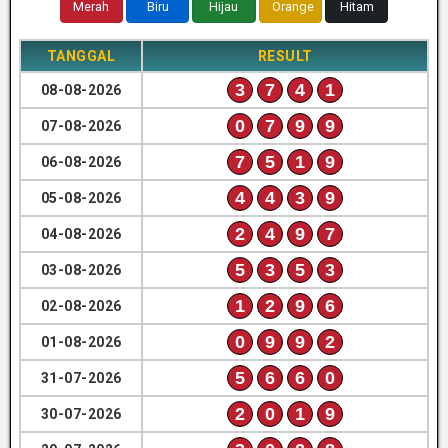
Merah
Biru
Hijau
Orange
Hitam
TANGGAL
RESULT
3
7
4
1
08-08-2026
0
7
9
9
07-08-2026
7
5
1
9
06-08-2026
4
4
3
9
05-08-2026
2
4
9
7
04-08-2026
5
3
5
3
03-08-2026
1
2
9
6
02-08-2026
0
9
9
2
01-08-2026
5
6
6
0
31-07-2026
2
0
1
9
30-07-2026