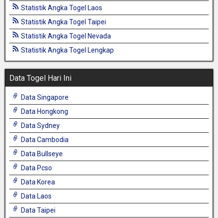
Statistik Angka Togel Laos
Statistik Angka Togel Taipei
Statistik Angka Togel Nevada
Statistik Angka Togel Lengkap
Data Togel Hari Ini
Data Singapore
Data Hongkong
Data Sydney
Data Cambodia
Data Bullseye
Data Pcso
Data Korea
Data Laos
Data Taipei