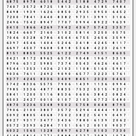
6
8
7
5
3
8
9
7
8
6
6
0
1
8
9
5
4
4
2
6
5
1
8
8
7
4
7
2
9
2
7
4
0
7
7
7
4
0
7
7
3
5
7
2
9
8
7
2
5
7
1
8
1
3
4
2
6
2
6
8
6
1
8
5
4
6
9
8
4
3
8
4
9
8
8
1
9
3
9
3
1
6
2
6
8
0
8
5
0
5
2
9
3
5
8
0
9
5
0
5
6
4
5
2
7
7
2
0
0
0
7
8
4
1
5
3
4
4
0
4
8
3
8
2
1
9
7
3
1
4
3
9
9
1
1
3
1
0
6
6
2
4
9
6
6
7
5
4
2
6
8
9
4
7
2
7
7
0
7
7
0
9
9
4
4
8
9
2
2
4
9
6
3
9
3
0
4
1
0
1
1
8
6
6
3
4
2
6
9
6
7
9
4
2
6
4
3
6
7
4
5
7
4
2
6
3
3
5
7
3
1
8
2
4
6
6
6
0
7
7
2
1
6
0
6
3
1
0
2
2
5
8
1
4
5
3
2
5
0
5
0
5
7
5
3
7
0
4
6
1
0
3
2
8
1
6
7
8
6
5
4
5
4
4
8
6
7
5
5
1
2
6
5
6
2
3
5
9
9
9
6
3
9
7
7
4
5
4
6
1
1
4
0
4
4
5
2
4
6
1
3
4
1
8
9
4
2
4
5
9
8
1
1
7
8
6
6
9
7
7
4
5
0
7
7
9
6
0
8
8
5
8
1
8
9
5
3
6
8
5
4
2
2
3
5
2
6
1
9
1
8
1
5
1
6
8
8
5
5
1
5
5
2
5
7
6
1
2
2
4
2
7
4
9
4
4
1
5
1
6
8
6
0
5
5
0
4
2
1
3
8
1
7
2
9
8
9
6
3
9
6
5
7
0
7
9
0
4
8
3
1
9
6
7
4
3
3
1
9
1
8
7
9
6
6
6
3
1
2
3
5
9
8
5
4
7
3
7
4
2
0
5
4
3
7
4
6
2
6
8
4
6
1
7
8
9
5
4
4
8
1
3
5
3
8
1
4
3
6
9
2
1
0
3
3
1
1
0
8
8
5
1
6
0
6
5
9
8
1
9
9
0
3
6
9
7
6
1
1
2
2
4
9
2
2
9
0
9
0
9
6
5
7
7
5
3
2
2
3
5
5
7
6
1
7
9
3
7
7
5
4
2
4
5
9
8
3
3
6
9
3
4
0
9
9
8
4
5
1
6
2
3
2
0
2
0
4
6
5
2
5
7
4
2
6
8
3
3
6
9
5
5
7
5
3
7
9
0
6
6
1
4
3
9
3
1
1
3
6
9
0
9
9
4
4
7
9
8
5
4
3
3
3
6
9
4
8
7
7
5
8
8
3
5
8
7
5
3
2
5
5
3
1
5
6
9
2
5
7
3
5
8
4
1
5
1
2
0
0
0
5
1
1
6
7
8
5
3
6
9
0
6
0
6
6
3
8
4
2
6
0
8
2
4
6
6
5
0
3
3
2
4
2
7
9
0
0
1
0
1
0
1
0
7
7
2
1
0
3
3
6
7
7
2
9
5
4
8
0
8
4
8
7
0
7
3
2
3
6
9
5
3
4
8
3
9
5
0
2
2
5
7
5
8
4
0
4
4
8
3
8
7
9
5
5
7
9
0
6
6
2
1
0
0
0
3
8
0
7
7
3
5
7
2
9
5
2
9
4
4
4
4
4
4
8
9
3
0
3
3
5
0
9
2
2
8
8
0
5
5
4
0
6
8
5
7
5
0
2
2
3
8
2
2
4
5
4
1
9
1
0
4
9
7
7
8
0
2
7
9
9
3
1
7
8
3
4
7
7
5
3
4
3
6
9
7
8
8
0
8
6
1
3
9
3
2
0
6
2
8
0
5
7
2
9
3
3
9
3
3
6
2
8
4
3
7
1
5
1
6
5
6
1
2
3
0
0
1
0
1
9
0
3
7
1
6
0
3
2
5
1
5
6
5
2
1
3
2
8
1
0
8
9
7
7
6
2
7
8
6
0
1
0
3
3
7
3
3
0
3
4
1
4
9
4
5
8
1
4
5
1
7
7
1
8
5
8
9
8
8
5
2
2
7
9
2
0
8
3
2
1
0
7
9
7