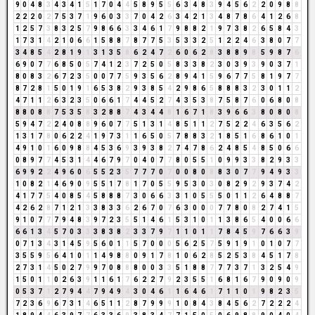
9
0
4
8
3
4
3
4
1
5
1
7
0
4
4
5
8
9
5
5
6
3
4
8
3
9
4
5
6
2
2
0
9
8
8
2
2
2
0
2
7
5
3
7
1
9
6
0
3
3
7
0
4
2
6
3
4
2
1
3
4
8
7
8
6
4
1
2
6
8
1
2
5
7
3
8
3
2
5
7
9
8
6
6
3
3
4
6
1
7
9
8
8
2
1
9
7
3
8
2
6
5
8
4
3
1
7
3
1
4
2
1
0
6
6
1
5
8
8
7
8
7
7
5
3
5
3
3
2
5
1
2
2
4
6
3
8
0
7
7
3
4
8
5
4
2
8
1
9
1
3
1
3
5
8
6
2
4
7
2
6
0
6
2
8
3
8
8
9
8
5
9
8
7
6
6
9
0
7
7
6
8
5
0
5
7
4
1
2
3
7
2
5
0
5
8
3
3
8
2
3
0
3
9
3
9
0
3
7
1
8
0
8
3
2
6
7
2
3
5
0
0
7
7
5
9
3
5
6
2
8
9
4
1
5
9
6
7
7
5
8
1
9
7
7
8
7
2
8
1
5
0
1
9
1
6
5
3
8
2
9
3
8
5
4
2
9
8
6
5
8
8
8
3
2
3
0
1
1
2
4
7
1
1
2
6
3
2
3
5
0
6
6
1
7
4
4
5
2
7
4
3
5
3
8
7
5
8
7
6
0
6
8
0
8
8
8
0
8
8
7
5
3
5
8
3
2
8
8
7
4
3
4
4
8
1
6
7
1
8
3
9
6
6
3
8
0
8
0
8
5
9
4
7
2
2
4
0
8
8
9
6
0
7
7
5
1
3
1
4
8
5
1
1
2
7
5
2
2
4
6
3
5
6
2
1
3
1
7
8
0
6
2
2
4
1
9
7
3
1
1
6
5
0
5
7
8
8
3
2
1
8
5
1
6
8
6
1
0
1
4
9
1
0
1
6
0
9
8
8
4
5
3
6
9
3
9
3
8
2
7
4
7
8
6
2
4
8
5
4
8
5
0
6
6
0
8
9
7
7
4
5
3
1
4
4
6
7
9
7
0
4
0
7
7
8
0
5
5
1
0
9
9
3
3
8
2
9
3
3
6
9
9
2
2
4
9
6
0
6
5
5
2
3
5
7
7
7
0
7
0
0
8
0
8
8
3
0
7
7
9
4
9
3
3
1
0
8
2
1
4
6
9
0
9
5
5
1
7
8
1
7
0
5
5
9
5
3
0
3
0
8
2
9
2
9
3
7
4
2
4
1
7
7
5
4
0
8
5
4
5
8
8
8
7
3
0
6
6
3
3
1
0
5
5
5
0
1
1
2
6
4
8
8
7
4
2
6
2
8
7
1
2
1
3
3
8
3
3
6
2
6
7
0
7
6
3
0
0
0
7
7
8
0
8
2
7
4
1
5
9
1
0
7
7
7
9
4
8
3
9
7
2
3
5
5
1
4
6
1
5
3
1
0
1
1
3
8
6
5
4
0
0
6
6
6
6
1
3
4
5
7
0
3
3
3
8
3
8
2
3
3
7
9
7
1
1
0
1
1
7
8
4
5
9
7
6
6
3
9
0
7
1
3
4
3
1
4
5
9
5
6
0
1
1
5
7
0
0
0
5
6
2
5
7
5
9
1
9
1
0
1
0
7
7
3
5
5
9
5
6
4
1
0
1
1
4
9
8
8
0
9
1
7
8
1
0
6
2
8
5
2
5
3
8
4
5
1
7
8
2
7
3
1
4
5
0
2
7
9
9
7
0
8
8
8
0
0
3
3
5
1
8
8
7
7
7
3
7
1
3
2
5
4
9
1
5
0
1
1
0
2
6
3
9
1
1
6
1
7
6
2
2
7
9
2
3
5
5
1
6
8
1
6
7
9
0
9
0
9
0
5
3
7
1
2
7
9
4
4
7
9
4
9
4
3
0
4
6
1
1
6
4
6
1
7
1
1
0
1
9
8
2
3
5
7
2
3
6
9
6
7
3
1
4
6
5
1
1
2
8
7
9
9
9
1
0
8
4
3
8
4
5
6
2
7
2
2
2
4