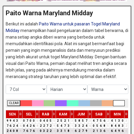
Paito Warna Maryland Midday
Berikut ini adalah
Paito Warna untuk pasaran Togel Maryland
Midday
menampilkan hasil pengeluaran dalam tabel berwarna, di
mana setiap angka diberi warna yang berbeda untuk
memudahkan identifikasi pola. Alat ini sangat bermanfaat bagi
pemain yang ingin menganalisis data dan menyusun prediksi
yang lebih akurat untuk togel Maryland Midday. Dengan bantuan
visual dari Paito Warna, pemain dapat melihat tren angka secara
lebih jelas, yang pada akhirnya mendukung mereka dalam
merancang strategi taruhan yang lebih optimal dan efektif.
CLEAR
SEN
SEL
RAB
KAM
JUM
SAB
MIN
D
D
D
D
D
D
D
9
9
4
3
7
0
7
0
0
0
0
4
0
5
5
2
5
2
1
3
5
8
5
7
3
4
7
5
6
2
4
1
3
0
3
7
6
2
4
6
0
4
2
6
8
2
2
7
2
9
5
4
7
3
1
3
3
2
4
6
0
5
6
8
5
8
4
8
3
2
2
4
0
8
8
7
6
7
6
4
0
3
2
2
4
3
3
1
8
9
6
2
7
9
7
2
1
3
6
9
6
4
9
6
6