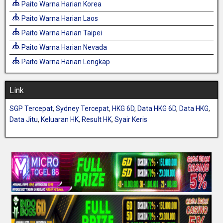
Paito Warna Harian Korea
Paito Warna Harian Laos
Paito Warna Harian Taipei
Paito Warna Harian Nevada
Paito Warna Harian Lengkap
Link
SGP Tercepat
,
Sydney Tercepat
,
HKG 6D
,
Data HKG 6D
,
Data HKG
,
Data Jitu
,
Keluaran HK
,
Result HK
,
Syair Keris