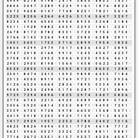
4
9
9
9
9
6
2
7
8
6
9
7
9
8
8
2
4
7
9
7
3
8
0
0
0
4
8
0
3
3
7
4
3
7
1
0
8
0
0
0
3
0
9
7
7
3
2
8
9
8
9
2
2
9
2
9
1
6
1
7
1
8
7
6
4
8
8
2
4
6
3
0
7
2
9
9
6
5
8
4
0
1
4
7
2
7
7
4
8
3
8
2
5
1
6
7
8
2
1
3
5
6
1
6
7
5
2
2
5
7
8
2
0
6
6
4
2
6
4
1
6
4
2
6
8
5
1
1
4
5
5
6
4
7
2
3
2
0
7
7
8
2
3
4
7
4
7
4
4
8
6
5
4
0
4
0
9
0
4
4
8
9
3
0
3
3
2
6
8
5
3
1
8
4
3
9
3
1
1
2
1
9
2
8
1
9
8
8
2
1
4
0
5
9
5
2
2
9
3
3
1
8
6
1
7
2
2
4
1
5
2
6
7
8
6
8
1
7
2
9
8
7
8
2
1
8
3
3
1
4
3
7
2
0
2
9
7
5
4
9
3
7
5
0
5
3
7
6
6
3
5
1
4
3
7
0
2
6
4
1
9
4
5
2
7
2
0
8
0
8
6
2
8
8
7
2
8
1
1
2
1
4
5
1
6
0
6
5
1
6
1
7
5
3
8
5
7
1
6
7
5
8
9
9
9
1
9
5
4
9
1
8
3
0
3
0
8
0
0
0
9
2
9
9
9
2
9
7
9
7
7
0
1
7
8
6
8
3
6
9
4
0
2
7
9
3
8
9
5
5
5
7
4
7
2
2
0
1
8
9
0
1
6
8
5
9
9
1
0
1
1
0
4
5
9
4
5
6
7
4
4
2
3
7
1
3
7
5
8
4
0
5
1
0
1
2
9
5
2
7
5
0
0
6
6
8
2
3
5
8
0
9
5
6
2
4
6
1
3
4
2
9
5
1
6
2
9
0
5
5
8
1
9
8
8
1
0
6
4
1
1
4
5
8
4
0
6
2
2
4
2
6
1
7
8
0
5
2
0
2
2
8
0
0
0
1
1
6
3
9
4
5
0
5
5
8
1
2
2
4
8
6
0
2
2
1
2
8
8
7
2
5
0
1
1
8
4
7
4
2
2
4
1
3
4
1
0
9
2
2
9
8
9
8
8
6
4
5
5
1
7
1
8
4
3
2
3
1
3
4
4
5
0
0
0
8
9
1
9
1
5
7
6
9
6
9
7
2
1
3
3
2
1
5
6
3
9
3
6
9
3
1
2
6
8
6
3
2
4
6
6
6
6
4
1
2
8
2
6
8
7
8
9
5
5
0
3
3
4
7
3
8
8
1
9
9
5
0
0
0
2
8
3
4
7
2
4
9
8
8
5
1
7
4
2
0
2
8
7
6
1
7
2
1
3
2
8
9
6
6
9
7
2
9
2
7
2
9
4
4
8
0
9
6
6
1
8
2
5
7
2
9
7
4
2
3
4
0
7
7
5
8
0
6
6
2
7
7
0
7
6
7
4
3
7
2
2
1
5
6
6
9
2
0
2
5
0
8
9
8
6
0
8
9
8
5
7
6
0
6
3
4
5
6
2
5
9
2
0
2
6
8
1
4
5
3
0
5
5
1
8
8
7
1
8
9
4
9
0
9
7
2
9
1
1
3
3
3
9
3
4
7
0
5
5
9
7
2
8
1
5
9
7
8
6
6
6
5
0
5
1
5
6
8
5
5
0
7
1
8
4
4
1
9
1
5
9
1
8
9
3
2
0
3
3
0
9
2
9
2
7
1
5
9
5
4
7
1
2
3
8
4
2
0
2
1
4
1
7
8
2
9
2
9
2
1
9
5
7
3
2
2
5
2
7
4
7
8
0
8
2
4
0
2
2
7
3
1
6
7
4
8
2
5
7
8
8
2
6
8
9
6
9
6
6
0
3
3
1
4
7
7
2
9
2
4
6
1
8
9
7
7
1
2
3
5
6
2
1
3
4
9
6
0
6
0
5
2
7
9
2
3
2
0
2
2
0
0
5
5
8
8
1
1
2
5
8
8
1
9
7
7
1
6
7
2
6
7
2
9
5
3
5
1
6
0
1
5
7
3
9
3
3
7
1
4
3
2
0
2
4
5
4
7
2