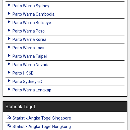
Paito Warna Sydney
Paito Warna Cambodia
Paito Warna Bullseye
Paito Warna Pcso
Paito Warna Korea
Paito Warna Laos
Paito Warna Taipei
Paito Warna Nevada
Paito HK 6D
Paito Sydney 6D
Paito Warna Lengkap
Statistik Togel
Statistik Angka Togel Singapore
Statistik Angka Togel Hongkong