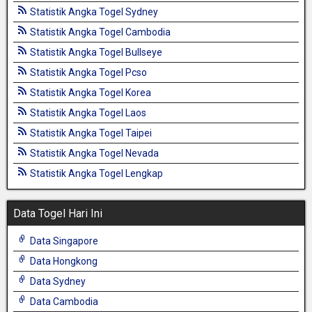
Statistik Angka Togel Sydney
Statistik Angka Togel Cambodia
Statistik Angka Togel Bullseye
Statistik Angka Togel Pcso
Statistik Angka Togel Korea
Statistik Angka Togel Laos
Statistik Angka Togel Taipei
Statistik Angka Togel Nevada
Statistik Angka Togel Lengkap
Data Togel Hari Ini
Data Singapore
Data Hongkong
Data Sydney
Data Cambodia