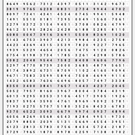
8
6
4
9
4
9
5
6
2
8
7
3
1
2
3
4
3
9
7
7
0
5
1
1
2
3
1
4
2
6
9
6
7
3
1
3
8
1
9
1
9
7
6
5
2
6
2
3
8
2
0
8
3
1
4
2
7
3
4
7
9
9
4
4
8
4
7
0
2
2
8
0
9
7
7
7
3
4
1
5
4
3
4
1
5
4
5
3
4
7
0
7
4
5
9
9
9
4
1
5
5
9
4
8
3
1
4
9
1
1
5
5
1
0
1
0
1
8
1
9
7
3
9
5
5
0
0
4
9
4
1
5
6
0
6
7
0
6
1
7
3
2
7
9
7
0
3
7
2
9
3
1
5
4
9
9
4
5
1
6
3
7
0
8
8
0
8
2
6
8
4
7
9
9
9
9
6
1
2
3
5
1
9
0
9
2
8
2
6
8
2
4
2
8
1
6
1
8
8
7
5
2
8
5
4
8
1
1
0
1
6
0
8
0
8
0
0
4
7
2
3
9
1
6
7
3
6
9
1
1
5
5
0
8
8
8
3
6
9
6
1
0
2
0
2
5
1
4
3
7
6
7
5
3
8
3
9
0
7
7
4
2
1
3
4
9
9
8
4
3
0
2
3
5
8
2
7
5
8
4
4
4
2
3
5
4
3
6
9
6
4
3
1
5
6
3
5
3
9
3
7
8
2
0
2
9
2
2
7
9
7
9
6
5
2
1
9
3
9
3
5
3
2
9
2
4
6
5
4
9
2
0
5
6
2
7
4
7
5
3
9
1
2
0
2
0
8
2
6
8
0
7
5
4
9
0
1
9
8
8
3
7
3
4
7
1
7
8
5
4
3
2
6
1
7
4
2
9
8
8
5
7
8
6
5
5
0
8
2
1
2
0
4
8
3
9
5
4
4
8
7
5
8
2
1
8
4
0
8
8
9
6
0
6
6
7
7
9
6
6
5
2
9
7
7
4
7
7
0
7
8
7
3
9
3
2
0
0
0
0
3
6
8
5
4
4
8
7
9
7
5
6
5
1
6
8
1
7
4
2
3
8
9
2
2
6
7
3
1
4
8
7
0
9
9
1
1
0
2
2
4
1
6
0
6
9
0
9
4
4
9
6
7
1
8
7
5
8
3
2
3
5
9
9
9
5
8
9
4
4
7
5
0
8
8
4
6
9
9
9
9
1
1
4
5
1
4
3
2
5
6
5
8
3
2
7
6
3
6
9
6
4
9
6
6
8
0
5
7
3
7
4
9
7
7
3
3
3
8
2
8
3
5
0
5
3
4
0
0
0
3
8
4
1
5
7
6
5
7
3
1
4
4
3
7
4
2
3
7
1
2
0
4
5
9
5
0
5
2
7
7
9
5
7
3
8
1
6
0
6
3
9
6
7
4
8
0
0
4
4
3
7
8
4
3
4
3
1
9
1
6
0
1
3
4
9
2
9
5
5
0
3
5
3
8
3
1
0
6
6
4
5
1
7
8
3
9
0
5
5
1
9
2
6
8
0
8
3
7
1
5
9
5
4
9
3
5
9
0
9
4
7
6
1
7
8
9
6
9
6
9
0
9
2
2
5
7
8
1
9
7
1
9
3
3
0
2
7
5
3
5
7
0
7
7
5
1
8
0
8
3
5
2
6
8
8
4
3
3
6
6
7
8
3
2
9
3
7
0
7
6
5
2
2
4
3
0
9
3
3
6
6
7
9
7
9
9
7
4
2
0
9
3
7
1
4
8
9
4
4
6
0
5
6
2
8
2
6
9
6
0
5
6
8
5
6
5
4
3
7
8
2
8
4
3
9
9
5
1
6
9
7
3
0
3
2
3
7
9
7
8
8
5
0
5
2
0
3
9
3
5
1
3
1
4
5
6
6
9
6
4
5
5
4
9
3
9
5
1
6
6
1
2
3
5
2
8
1
3
4
5
7
8
3
2
0
7
5
6
2
8
4
3
4
7
5
7
2
4
6
2
1
8
7
6
3
7
2
9
2
7
9
6
5
2
1
8
7
0
7
8
9
7
8
6
0
2
5
9
5
7
1
3
8
2
0
7
0
2
2