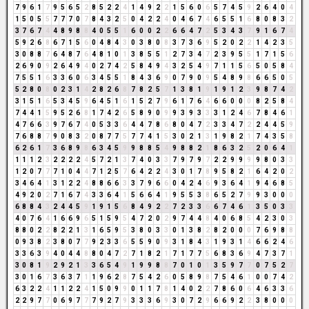
7
9
6
1
7
9
5
6
5
2
8
5
2
2
4
1
4
9
2
2
1
5
6
0
6
5
7
4
5
9
2
6
4
0
4
1
5
0
5
5
7
7
7
0
7
8
4
3
2
5
0
4
2
2
4
0
4
6
7
4
6
5
5
1
6
8
0
8
3
2
3
7
6
7
4
4
8
9
8
8
4
0
5
5
1
6
0
0
2
2
6
6
4
7
2
5
3
4
3
7
9
1
6
7
4
5
9
2
6
8
6
7
1
5
6
0
4
8
4
3
0
3
8
0
8
3
7
3
6
9
5
2
0
2
2
1
4
2
3
5
3
0
8
8
7
6
4
8
7
6
4
8
1
0
1
3
8
5
5
1
2
7
3
4
7
2
3
9
5
5
1
7
1
5
6
2
6
9
0
9
2
6
4
9
4
0
2
7
4
2
5
8
4
9
4
3
2
5
4
9
7
1
1
5
6
5
0
5
8
4
7
5
5
1
6
3
3
6
0
6
3
4
5
5
1
8
4
3
6
9
0
7
9
0
9
5
4
8
9
8
6
6
5
0
5
5
2
8
0
8
0
2
3
1
4
2
8
2
6
8
7
8
2
5
7
1
3
8
1
9
1
9
1
2
3
9
8
7
4
2
3
1
5
1
6
5
3
4
5
9
6
4
5
1
6
1
5
2
7
9
6
1
7
6
4
6
6
0
0
0
8
2
5
8
4
7
4
4
1
5
9
5
2
6
8
1
7
4
2
6
5
8
9
0
9
9
3
9
3
3
3
1
2
4
6
7
8
4
6
1
4
7
6
6
3
9
7
6
7
4
0
5
3
3
6
4
4
7
8
6
8
0
4
7
2
3
3
4
7
2
2
4
4
5
9
7
6
8
8
7
9
0
8
3
2
0
8
7
7
5
7
7
4
1
5
3
0
2
1
3
1
9
8
2
1
7
4
3
5
8
6
2
6
1
7
3
6
8
9
8
6
3
4
5
9
9
8
8
5
4
9
8
8
2
1
8
6
3
2
5
2
0
6
4
1
1
1
1
2
3
2
2
2
2
4
5
7
2
1
3
7
4
0
3
3
7
9
7
9
7
2
2
9
9
9
9
8
0
3
3
1
2
0
7
7
7
1
0
4
4
7
1
2
5
7
6
4
2
2
4
3
0
1
7
8
9
5
8
2
1
6
4
2
0
2
3
4
6
4
1
3
1
2
2
4
8
8
6
6
3
3
7
9
6
6
0
4
2
4
6
9
3
6
4
1
9
4
6
8
5
4
9
2
0
2
7
1
6
7
4
3
3
6
4
1
5
6
6
4
1
9
5
5
3
8
6
5
2
7
9
9
3
0
0
0
6
8
8
4
3
2
4
4
5
9
1
9
1
5
6
8
4
9
2
2
7
2
3
3
6
6
7
4
6
1
3
5
0
3
3
4
0
7
6
4
1
6
6
9
6
5
1
5
9
5
4
7
2
0
2
9
7
4
4
8
4
0
6
8
5
4
2
3
0
3
8
8
0
2
2
8
2
2
1
3
1
6
5
9
5
3
8
0
3
3
0
1
3
8
2
8
2
0
0
0
7
6
9
8
8
0
9
3
8
2
3
8
0
7
7
9
2
3
3
6
5
5
9
0
9
3
1
8
4
3
1
9
3
1
4
6
6
2
4
6
3
3
6
3
9
4
0
4
4
8
8
0
4
7
2
7
1
8
2
1
7
1
7
7
5
6
8
3
6
9
4
7
3
7
1
3
0
8
1
9
2
9
2
1
3
3
6
5
4
9
1
9
9
8
8
7
0
1
0
1
3
5
9
7
7
0
7
5
2
7
3
0
1
6
7
3
6
3
7
1
1
9
6
2
8
7
5
4
2
6
0
5
8
9
8
7
5
4
6
1
0
0
7
4
2
6
3
2
2
4
1
1
2
2
4
1
5
0
9
9
0
1
1
7
8
1
4
0
2
2
7
8
6
0
6
4
6
3
3
6
2
2
9
7
7
0
6
9
7
7
7
9
2
7
9
3
3
3
6
9
3
0
7
2
9
6
6
9
2
2
3
8
0
0
0