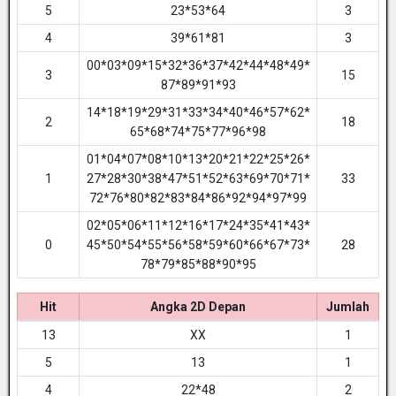
5
23*53*64
3
4
39*61*81
3
00*03*09*15*32*36*37*42*44*48*49*
3
15
87*89*91*93
14*18*19*29*31*33*34*40*46*57*62*
2
18
65*68*74*75*77*96*98
01*04*07*08*10*13*20*21*22*25*26*
1
27*28*30*38*47*51*52*63*69*70*71*
33
72*76*80*82*83*84*86*92*94*97*99
02*05*06*11*12*16*17*24*35*41*43*
0
45*50*54*55*56*58*59*60*66*67*73*
28
78*79*85*88*90*95
Hit
Angka 2D Depan
Jumlah
13
XX
1
5
13
1
4
22*48
2