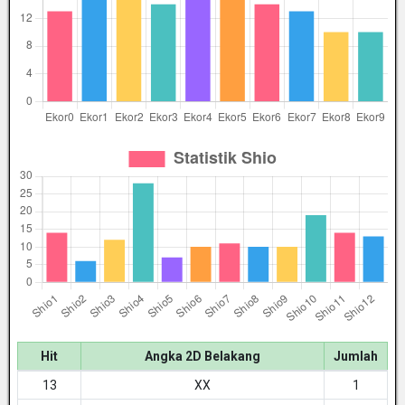
Hit
Angka 2D Belakang
Jumlah
13
XX
1