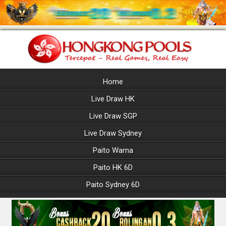
Home
Live Draw HK
Live Draw SGP
Live Draw Sydney
Paito Warna
Paito HK 6D
Paito Sydney 6D