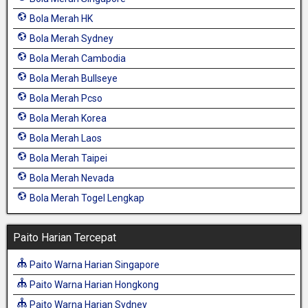
Bola Merah HK
Bola Merah Sydney
Bola Merah Cambodia
Bola Merah Bullseye
Bola Merah Pcso
Bola Merah Korea
Bola Merah Laos
Bola Merah Taipei
Bola Merah Nevada
Bola Merah Togel Lengkap
Paito Harian Tercepat
Paito Warna Harian Singapore
Paito Warna Harian Hongkong
Paito Warna Harian Sydney