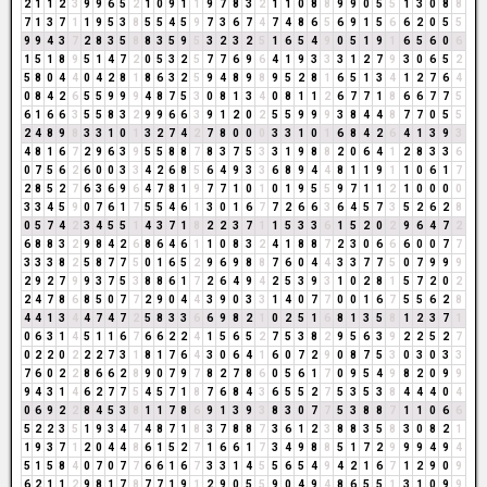
2
1
1
2
3
9
9
6
5
2
1
0
9
1
1
9
7
8
3
2
1
1
0
8
8
9
9
0
5
5
1
3
0
8
8
7
1
3
7
1
1
9
5
3
8
5
5
4
5
9
7
3
6
7
4
7
4
8
6
5
6
9
1
5
6
6
2
0
5
5
9
9
4
3
7
2
8
3
5
8
8
3
5
9
5
3
2
3
2
5
1
6
5
4
9
0
5
1
9
1
6
5
6
0
6
1
5
1
8
9
5
1
4
7
2
0
5
3
2
5
7
7
6
9
6
4
1
9
3
3
3
1
2
7
9
3
0
6
5
2
5
8
0
4
4
0
4
2
8
1
8
6
3
2
5
9
4
8
9
8
9
5
2
8
1
6
5
1
3
4
1
2
7
6
4
0
8
4
2
6
5
5
9
9
9
4
8
7
5
3
0
8
1
3
4
0
8
1
1
2
6
7
7
1
8
6
6
7
7
5
6
1
6
6
3
5
5
8
3
2
9
9
6
6
3
9
1
2
0
2
5
5
9
9
9
3
8
4
4
8
7
7
0
5
5
2
4
8
9
8
3
3
1
0
1
3
2
7
4
2
7
8
0
0
0
3
3
1
0
1
6
8
4
2
6
4
1
3
9
3
4
8
1
6
7
2
9
6
3
9
5
5
8
8
7
8
3
7
5
3
3
1
9
8
8
2
0
6
4
1
2
8
3
3
6
0
7
5
6
2
6
0
0
3
3
4
2
6
8
5
6
4
9
3
3
6
8
9
4
4
8
1
1
9
1
1
0
6
1
7
2
8
5
2
7
6
3
6
9
6
4
7
8
1
9
7
7
1
0
1
0
1
9
5
5
9
7
1
1
2
1
0
0
0
0
3
3
4
5
9
0
7
6
1
7
5
5
4
6
1
3
0
1
6
7
7
2
6
6
3
6
4
5
7
3
5
2
6
2
8
0
5
7
4
2
3
4
5
5
1
4
3
7
1
8
2
2
3
7
1
1
5
3
3
6
1
5
2
0
2
9
6
4
7
2
6
8
8
3
2
9
8
4
2
6
8
6
4
6
1
1
0
8
3
2
4
1
8
8
7
2
3
0
6
6
6
0
0
7
7
3
3
3
8
2
5
8
7
7
5
0
1
6
5
2
9
6
9
8
8
7
6
0
4
4
3
3
7
7
5
0
7
9
9
9
2
9
2
7
9
9
3
7
5
3
8
8
6
1
7
2
6
4
9
4
2
5
3
9
3
1
0
2
8
1
5
7
2
0
2
2
4
7
8
6
8
5
0
7
7
2
9
0
4
4
3
9
0
3
3
1
4
0
7
7
0
0
1
6
7
5
5
6
2
8
4
4
1
3
4
4
7
4
7
2
5
8
3
3
6
6
9
8
2
1
0
2
5
1
6
8
1
3
5
8
1
2
3
7
1
0
6
3
1
4
5
1
1
6
7
6
6
2
2
4
1
5
6
5
2
7
5
3
8
2
9
5
6
3
9
2
2
5
2
7
0
2
2
0
2
2
2
7
3
1
8
1
7
6
4
3
0
6
4
1
6
0
7
2
9
0
8
7
5
3
0
3
0
3
3
7
6
0
2
2
8
6
6
2
8
9
0
7
9
7
8
2
7
8
6
0
5
6
1
7
0
9
5
4
9
8
2
0
9
9
9
4
3
1
4
6
2
7
7
5
4
5
7
1
8
7
6
8
4
3
6
5
5
2
7
5
3
5
3
8
4
4
4
0
4
0
6
9
2
2
8
4
5
3
8
1
1
7
8
6
9
1
3
9
3
8
3
0
7
7
5
3
8
8
7
1
1
0
6
6
5
2
2
3
5
1
9
3
4
7
4
8
7
1
8
3
7
8
8
7
3
6
1
2
3
8
8
3
5
8
3
0
8
2
1
1
9
3
7
1
2
0
4
4
8
6
1
5
2
7
1
6
6
1
7
3
4
9
8
8
5
1
7
2
9
9
9
4
9
4
5
1
5
8
4
0
7
0
7
7
6
6
1
6
7
3
3
1
4
5
5
6
5
4
9
4
2
1
6
7
1
2
9
0
9
6
2
1
1
2
9
8
1
7
8
7
7
1
9
1
2
9
0
5
5
9
0
4
9
4
8
6
5
5
1
3
1
0
9
9