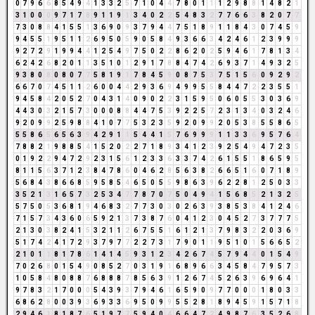
0
7
9
6
6
8
5
4
9
4
1
3
3
2
5
7
1
0
4
4
7
8
0
1
1
1
2
9
8
8
1
4
8
2
1
3
1
0
0
0
9
7
1
7
8
9
1
1
9
1
3
4
0
2
2
5
4
8
3
2
7
7
6
6
3
8
2
0
7
7
7
3
0
8
8
4
1
5
5
1
3
6
9
0
9
3
7
9
4
4
7
5
1
8
9
1
1
8
4
3
0
7
4
5
9
9
4
5
5
1
9
5
1
1
2
6
9
5
0
5
9
0
5
8
4
9
3
6
6
3
4
2
4
6
1
2
3
9
9
9
9
2
7
2
9
1
9
9
4
4
1
2
5
4
9
7
5
0
2
2
8
6
2
0
2
5
9
4
6
1
7
8
1
3
4
6
2
4
2
6
8
2
0
1
1
3
5
1
0
1
2
9
1
7
8
8
4
7
4
2
6
9
3
7
1
4
9
3
2
5
9
3
8
0
8
0
8
0
7
7
5
8
1
9
1
7
8
4
5
9
0
8
7
5
3
7
5
1
5
6
0
9
2
9
2
6
6
7
0
7
4
5
1
1
2
6
0
0
4
4
2
9
3
6
9
4
9
9
5
5
8
4
4
7
2
2
3
5
5
1
9
4
5
8
4
2
0
5
2
7
0
4
3
1
4
0
9
0
2
2
3
1
5
9
5
0
6
0
5
5
3
0
3
6
9
4
4
3
0
3
2
1
5
7
3
0
0
0
8
8
4
4
7
5
3
9
2
2
5
7
2
3
1
3
4
0
3
2
4
6
9
2
0
9
9
2
5
9
8
8
4
1
0
7
7
5
3
2
3
5
9
2
0
9
9
2
0
5
3
8
5
5
8
6
5
5
5
8
6
5
6
5
6
3
9
4
2
9
1
1
5
4
4
1
5
7
6
9
9
9
1
1
3
3
6
9
5
7
6
4
7
8
8
2
1
9
8
8
5
4
1
5
2
0
2
2
7
1
8
9
3
4
1
2
3
9
2
5
4
9
4
7
2
3
5
0
1
9
2
2
9
4
7
2
9
2
3
1
5
6
1
2
3
3
6
3
3
7
4
2
6
1
5
5
1
8
6
5
9
5
8
1
1
5
6
3
7
1
2
3
8
4
7
8
6
0
4
6
2
8
5
6
3
8
2
6
6
5
1
6
0
7
1
8
9
5
6
8
4
3
8
6
6
8
5
9
5
8
5
4
6
5
0
5
5
9
8
6
3
9
6
2
2
8
1
2
5
0
3
3
3
5
2
1
3
1
6
5
7
3
2
5
3
4
7
7
8
7
0
7
5
0
4
9
4
1
5
6
8
5
2
1
3
2
5
5
7
5
0
5
3
6
8
1
9
4
6
8
3
2
7
7
3
0
3
0
2
6
3
9
3
8
5
3
8
4
1
2
4
6
7
1
5
7
3
4
3
6
0
6
5
9
2
1
3
7
3
8
7
6
0
4
1
2
3
0
4
5
2
7
3
7
7
7
5
2
1
3
0
3
8
2
4
1
5
3
2
1
1
2
6
7
5
5
1
6
1
2
1
3
7
9
8
3
2
2
0
3
6
9
5
1
7
4
2
4
1
7
2
9
3
7
9
7
7
2
2
7
3
1
7
9
0
1
1
9
5
1
0
1
5
6
6
5
2
2
1
0
1
1
8
1
7
8
6
1
4
1
4
5
9
3
1
2
3
4
2
6
7
4
5
7
9
4
4
0
1
5
4
9
7
0
2
6
8
0
1
5
4
9
0
8
5
2
7
0
3
1
9
1
6
8
9
6
6
3
4
5
8
4
7
9
5
7
3
1
0
5
8
4
8
0
8
8
7
6
8
8
8
7
8
5
6
3
9
1
2
6
7
4
5
2
6
3
9
6
9
6
4
1
9
7
8
3
2
1
7
0
0
0
5
4
3
9
3
7
9
4
6
1
6
5
9
0
9
7
7
0
0
0
1
8
0
3
3
6
8
6
2
8
0
0
3
9
3
6
9
3
3
6
9
5
0
9
9
5
5
2
8
1
8
9
4
5
9
1
5
7
1
8
2
9
4
6
1
8
1
8
7
6
5
1
9
7
7
5
9
4
0
4
6
6
4
7
2
4
9
8
7
6
3
5
2
6
8