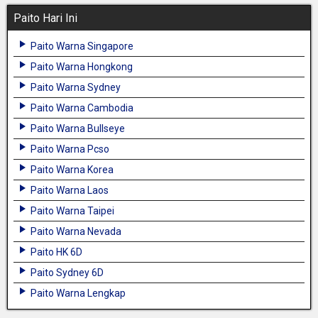
Paito Hari Ini
Paito Warna Singapore
Paito Warna Hongkong
Paito Warna Sydney
Paito Warna Cambodia
Paito Warna Bullseye
Paito Warna Pcso
Paito Warna Korea
Paito Warna Laos
Paito Warna Taipei
Paito Warna Nevada
Paito HK 6D
Paito Sydney 6D
Paito Warna Lengkap