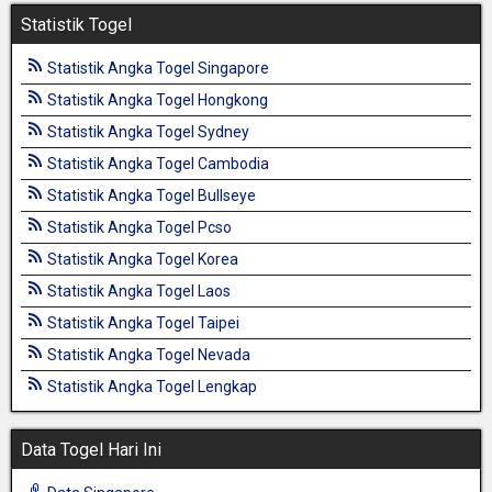
Statistik Togel
Statistik Angka Togel Singapore
Statistik Angka Togel Hongkong
Statistik Angka Togel Sydney
Statistik Angka Togel Cambodia
Statistik Angka Togel Bullseye
Statistik Angka Togel Pcso
Statistik Angka Togel Korea
Statistik Angka Togel Laos
Statistik Angka Togel Taipei
Statistik Angka Togel Nevada
Statistik Angka Togel Lengkap
Data Togel Hari Ini