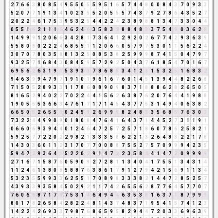
2
7
6
6
3
8
0
8
5
4
9
5
5
0
5
5
9
5
1
6
5
7
4
4
8
0
0
8
4
3
7
0
9
3
3
5
2
0
7
7
1
9
1
3
4
1
0
2
3
5
5
2
0
5
5
5
7
4
3
7
9
2
7
8
6
4
3
5
2
7
2
0
2
2
4
6
1
7
5
3
9
5
3
2
5
4
4
2
2
4
2
3
8
9
8
8
1
3
4
7
3
3
0
4
4
0
5
5
1
6
2
1
1
1
2
4
6
2
4
6
3
5
8
3
2
8
8
4
8
3
3
7
5
4
9
0
3
6
2
8
1
4
9
9
9
1
2
0
6
6
3
4
2
8
1
7
3
6
4
1
2
9
2
0
2
6
7
7
4
2
9
3
6
3
9
5
5
8
0
8
0
2
2
2
4
6
8
5
5
1
1
2
0
6
6
0
5
7
9
7
5
3
0
1
1
5
6
2
2
4
3
0
7
0
7
8
0
3
5
8
8
1
3
2
5
0
8
5
3
8
2
5
9
9
9
8
7
4
1
5
0
4
7
9
7
9
3
2
5
7
1
6
8
4
3
0
8
4
5
9
5
7
2
9
2
5
0
4
3
7
6
1
8
5
4
7
0
1
6
7
6
9
5
6
2
6
3
1
9
1
5
3
9
3
3
7
8
6
8
5
3
4
1
2
3
1
5
3
2
5
1
6
8
3
2
9
4
6
3
9
9
4
7
9
7
1
9
1
0
1
9
6
1
6
7
6
0
1
4
5
1
3
9
4
4
8
2
2
6
8
7
1
5
0
5
2
8
9
3
3
1
1
7
8
6
0
8
9
0
9
8
3
7
1
8
8
8
6
2
8
2
6
5
0
5
8
1
6
5
2
9
4
0
2
2
7
0
2
2
4
4
1
5
6
2
6
3
8
7
6
2
0
7
6
4
4
1
9
8
8
1
9
0
5
5
5
3
6
6
3
4
7
6
1
7
1
7
1
4
5
4
3
7
7
5
3
1
4
9
4
0
6
3
8
2
6
6
5
0
5
2
6
5
5
1
0
2
4
5
9
2
6
9
9
9
8
2
4
8
3
3
5
6
8
5
7
6
3
0
3
7
3
2
2
4
4
9
9
0
9
0
1
8
0
8
4
7
6
4
1
6
4
3
7
1
4
4
5
2
7
3
1
1
9
1
0
6
6
0
6
9
3
9
4
4
0
1
2
4
6
4
7
2
5
7
2
5
7
1
8
6
0
7
8
6
2
5
8
2
1
5
9
2
5
7
7
2
2
0
2
2
9
8
2
1
3
3
3
5
8
6
2
2
1
3
2
6
4
8
3
2
2
1
7
8
1
4
3
0
3
6
0
1
1
2
3
1
7
0
7
7
0
0
8
8
7
5
5
2
7
5
7
0
9
9
9
4
2
3
5
5
9
4
7
2
9
3
6
4
1
5
2
2
0
2
9
1
4
7
2
2
3
5
8
4
4
1
4
7
2
0
9
9
9
9
2
7
1
6
7
1
5
8
7
6
0
5
9
0
9
2
7
2
8
1
1
3
4
0
4
1
7
5
5
1
3
4
3
1
4
1
1
2
4
6
1
3
8
0
8
5
8
8
7
6
3
8
6
1
7
9
1
2
7
9
4
2
1
5
6
9
1
1
3
4
5
3
2
3
5
5
9
9
3
3
6
2
5
5
1
7
0
8
9
8
3
3
3
8
2
1
4
4
7
2
8
5
2
5
7
4
3
9
3
3
9
3
5
8
4
5
0
2
9
2
1
1
7
4
2
6
5
5
6
2
8
7
7
6
4
5
7
7
0
7
7
6
0
6
6
8
7
1
7
8
7
5
3
1
4
6
4
9
4
4
6
3
5
3
8
1
6
3
7
1
8
7
9
9
9
8
0
1
7
8
2
6
5
8
4
2
8
2
2
4
8
1
4
3
7
4
8
3
7
1
9
5
4
1
5
7
4
1
2
3
1
4
2
2
4
2
6
9
3
3
7
9
8
7
6
8
6
5
9
5
8
2
9
4
4
7
2
0
3
3
6
9
6
3
9