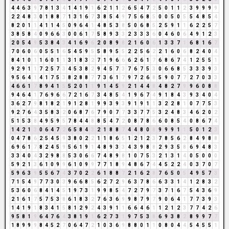
4
4
6
3
9
7
8
1
3
4
1
4
1
9
1
6
2
1
1
2
6
5
4
7
2
5
0
1
1
2
3
9
9
9
9
2
2
4
8
3
0
1
8
8
7
1
3
1
6
7
3
8
5
4
9
7
5
6
8
5
0
0
5
0
5
5
4
8
5
4
8
2
0
1
1
4
1
1
4
5
0
9
6
4
1
4
8
5
3
8
5
0
6
8
5
2
5
9
1
1
6
2
2
5
7
3
8
5
8
4
0
9
6
6
3
0
0
6
1
7
5
8
9
3
3
2
3
3
3
6
0
4
6
0
6
4
9
1
2
3
2
0
5
4
9
5
3
8
4
3
4
1
6
9
6
2
0
8
9
8
2
1
6
0
6
1
3
3
7
1
6
8
1
6
7
7
0
6
0
6
0
5
5
1
6
5
4
5
9
5
5
8
9
5
5
2
2
5
6
2
2
1
6
0
6
8
2
4
0
4
8
4
1
0
1
1
6
0
1
1
3
1
8
3
2
7
1
9
6
6
6
2
6
1
7
6
8
6
7
4
1
2
5
5
1
9
2
9
1
1
7
2
5
7
3
4
5
3
8
2
9
4
5
7
3
7
6
7
5
3
0
6
6
8
5
3
3
3
9
3
9
5
6
4
1
4
1
7
5
3
8
2
8
8
7
7
3
6
1
7
9
7
2
6
8
5
9
0
7
7
2
7
0
3
3
4
6
6
1
7
8
9
4
1
5
5
2
0
1
1
9
1
4
5
9
2
1
4
4
8
4
8
2
7
9
9
6
0
8
8
9
4
6
4
1
7
6
9
6
6
7
2
1
6
7
3
4
8
5
4
1
9
6
7
4
9
1
8
4
3
9
3
4
0
4
3
6
2
7
9
8
1
8
2
1
9
1
2
8
1
9
9
3
9
3
9
1
9
1
1
3
2
2
8
1
0
7
7
5
3
9
2
7
6
4
3
5
8
3
2
0
6
8
7
6
7
9
0
7
7
3
3
7
7
5
3
2
4
8
3
4
6
2
0
2
5
1
5
3
8
4
9
5
9
5
7
8
4
4
8
8
5
4
7
2
0
8
7
8
6
6
0
8
5
4
0
8
6
7
4
1
4
2
1
3
0
6
4
7
2
6
5
8
4
3
2
1
8
8
7
4
4
8
0
8
9
9
9
1
1
5
0
1
2
3
0
4
7
8
6
2
5
4
5
9
3
8
0
2
2
1
1
8
6
5
1
2
1
2
3
7
8
5
6
2
8
4
9
8
8
6
9
6
1
7
8
2
4
5
9
5
6
1
9
1
4
8
9
3
3
4
3
9
8
8
2
9
3
5
8
6
9
4
8
3
3
3
4
0
4
3
2
9
8
8
5
3
0
6
6
7
4
8
9
8
1
0
7
5
3
2
1
3
1
4
0
5
0
0
0
5
9
2
1
3
6
1
0
9
9
6
1
0
9
9
7
7
1
8
9
4
8
6
7
4
4
5
2
2
4
0
3
7
0
7
5
9
6
3
9
5
5
6
7
4
3
7
0
2
2
6
1
8
8
7
2
1
6
2
8
7
6
5
0
5
4
9
5
7
3
7
1
5
4
9
7
7
3
0
3
9
6
6
8
5
6
2
7
2
9
6
3
7
8
6
6
3
3
1
4
1
2
8
3
2
5
3
6
0
6
8
4
1
4
5
1
9
7
3
1
9
9
8
5
4
7
2
7
9
7
3
7
1
6
7
5
4
3
6
9
2
1
6
1
7
5
7
5
3
8
6
1
8
3
2
7
6
3
6
9
9
8
7
9
7
9
0
6
4
1
7
7
3
9
3
1
4
1
9
1
8
3
4
1
5
8
1
2
9
2
4
3
9
1
1
6
6
4
6
1
1
2
1
2
3
7
7
4
2
6
9
5
8
1
9
6
4
7
6
4
3
8
1
9
1
6
2
7
3
1
9
7
5
3
8
6
9
3
8
2
8
9
9
7
7
1
8
9
9
9
8
4
5
2
7
0
6
4
7
2
1
0
3
6
9
8
8
0
1
1
0
8
0
4
4
5
4
5
5
1