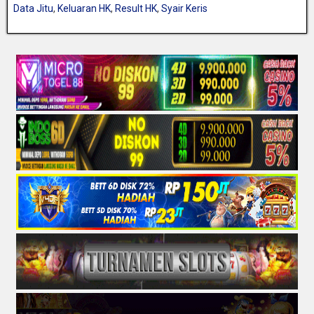
Data Jitu
,
Keluaran HK
,
Result HK
,
Syair Keris