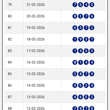
79
21-05-2026
7
6
4
0
80
20-05-2026
8
2
7
6
81
19-05-2026
6
3
7
2
82
18-05-2026
1
9
3
7
83
17-05-2026
1
4
6
3
84
16-05-2026
8
1
4
4
85
15-05-2026
3
8
7
9
86
14-05-2026
0
5
3
4
87
13-05-2026
4
6
5
2
88
12-05-2026
7
8
7
0