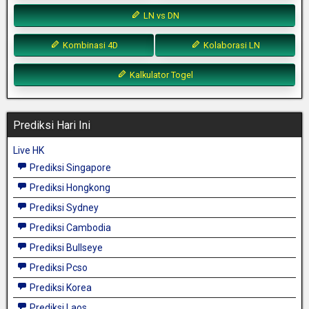
LN vs DN
Kombinasi 4D
Kolaborasi LN
Kalkulator Togel
Prediksi Hari Ini
Live HK
Prediksi Singapore
Prediksi Hongkong
Prediksi Sydney
Prediksi Cambodia
Prediksi Bullseye
Prediksi Pcso
Prediksi Korea
Prediksi Laos