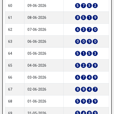
60
09-06-2026
5
7
5
2
61
08-06-2026
8
5
1
9
62
07-06-2026
6
3
7
0
63
06-06-2026
0
0
9
0
64
05-06-2026
5
1
5
3
65
04-06-2026
5
2
3
9
66
03-06-2026
6
7
4
9
67
02-06-2026
8
8
4
7
68
01-06-2026
5
9
2
9
69
31-05-2026
5
4
8
9