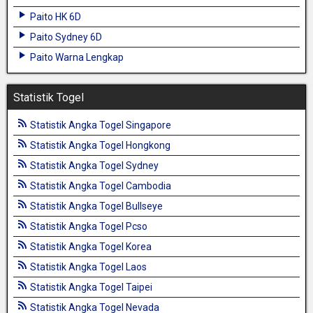
Paito HK 6D
Paito Sydney 6D
Paito Warna Lengkap
Statistik Togel
Statistik Angka Togel Singapore
Statistik Angka Togel Hongkong
Statistik Angka Togel Sydney
Statistik Angka Togel Cambodia
Statistik Angka Togel Bullseye
Statistik Angka Togel Pcso
Statistik Angka Togel Korea
Statistik Angka Togel Laos
Statistik Angka Togel Taipei
Statistik Angka Togel Nevada