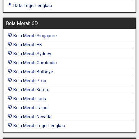
Data Togel Lengkap
Bola Merah 6D
Bola Merah Singapore
Bola Merah HK
Bola Merah Sydney
Bola Merah Cambodia
Bola Merah Bullseye
Bola Merah Pcso
Bola Merah Korea
Bola Merah Laos
Bola Merah Taipei
Bola Merah Nevada
Bola Merah Togel Lengkap