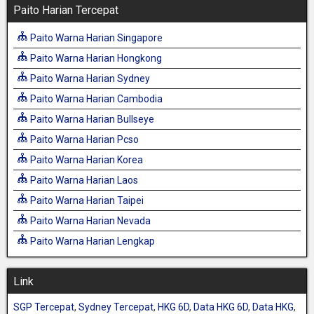
Paito Harian Tercepat
Paito Warna Harian Singapore
Paito Warna Harian Hongkong
Paito Warna Harian Sydney
Paito Warna Harian Cambodia
Paito Warna Harian Bullseye
Paito Warna Harian Pcso
Paito Warna Harian Korea
Paito Warna Harian Laos
Paito Warna Harian Taipei
Paito Warna Harian Nevada
Paito Warna Harian Lengkap
Link
SGP Tercepat
,
Sydney Tercepat
,
HKG 6D
,
Data HKG 6D
,
Data HKG
,