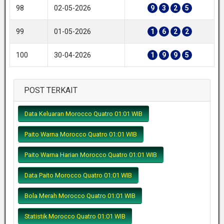
98
02-05-2026
9
3
2
5
99
01-05-2026
1
6
2
2
100
30-04-2026
1
9
9
5
POST TERKAIT
Data Keluaran Morocco Quatro 01:01 WIB
Paito Warna Morocco Quatro 01:01 WIB
Paito Warna Harian Morocco Quatro 01:01 WIB
Data Paito Morocco Quatro 01:01 WIB
Bola Merah Morocco Quatro 01:01 WIB
Statistik Morocco Quatro 01:01 WIB