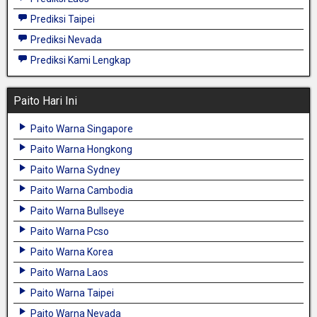
Prediksi Taipei
Prediksi Nevada
Prediksi Kami Lengkap
Paito Hari Ini
Paito Warna Singapore
Paito Warna Hongkong
Paito Warna Sydney
Paito Warna Cambodia
Paito Warna Bullseye
Paito Warna Pcso
Paito Warna Korea
Paito Warna Laos
Paito Warna Taipei
Paito Warna Nevada