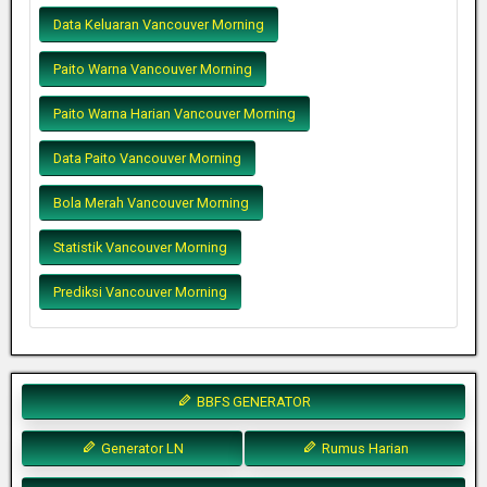
Data Keluaran Vancouver Morning
Paito Warna Vancouver Morning
Paito Warna Harian Vancouver Morning
Data Paito Vancouver Morning
Bola Merah Vancouver Morning
Statistik Vancouver Morning
Prediksi Vancouver Morning
BBFS GENERATOR
Generator LN
Rumus Harian