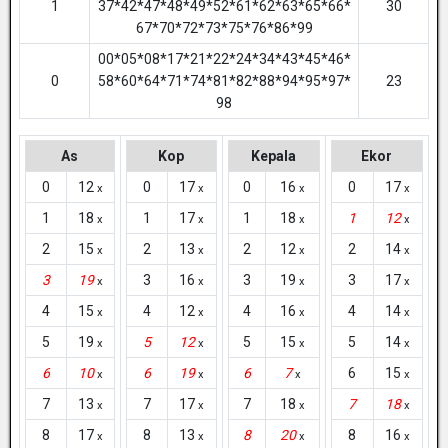
1
37*42*47*48*49*52*61*62*63*65*66*
30
67*70*72*73*75*76*86*99
00*05*08*17*21*22*24*34*43*45*46*
0
58*60*64*71*74*81*82*88*94*95*97*
23
98
As
Kop
Kepala
Ekor
0
12
0
17
0
16
0
17
x
x
x
x
1
18
1
17
1
18
1
12
x
x
x
x
2
15
2
13
2
12
2
14
x
x
x
x
3
19
3
16
3
19
3
17
x
x
x
x
4
15
4
12
4
16
4
14
x
x
x
x
5
19
5
12
5
15
5
14
x
x
x
x
6
10
6
19
6
7
6
15
x
x
x
x
7
13
7
17
7
18
7
18
x
x
x
x
8
17
8
13
8
20
8
16
x
x
x
x