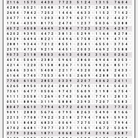
2
1
1
6
7
1
5
7
5
3
4
4
3
0
3
7
7
2
3
5
5
1
2
4
6
1
3
1
5
6
7
6
0
4
4
4
2
8
0
8
5
5
2
1
3
0
5
4
8
3
3
7
4
0
4
9
5
2
7
9
2
9
2
8
1
5
6
0
0
0
2
6
0
4
4
7
8
4
2
6
7
2
5
2
7
1
4
4
6
1
4
6
3
3
6
1
1
5
2
7
7
1
4
2
6
3
4
7
7
5
1
4
1
9
1
1
2
0
3
3
8
3
7
9
7
6
2
7
1
8
5
8
1
2
3
4
4
2
7
9
1
7
0
4
4
4
3
5
9
5
8
1
7
5
3
2
4
7
0
7
1
2
3
7
1
5
0
3
6
9
5
3
8
8
7
4
0
7
2
9
4
5
0
8
8
4
6
4
9
4
2
9
8
4
3
7
7
2
3
5
5
2
7
6
4
4
2
9
7
7
6
2
0
2
2
9
3
9
5
5
4
4
7
2
9
3
8
1
3
4
5
2
9
9
9
1
1
6
4
1
8
2
7
8
6
5
0
2
9
2
6
4
9
4
4
8
2
2
1
3
4
4
9
6
6
5
7
5
8
4
2
9
1
9
1
4
7
1
0
1
2
8
8
1
9
9
3
4
4
8
7
2
1
2
3
8
5
5
1
6
2
3
4
1
5
6
5
5
0
5
3
7
3
4
7
2
5
7
5
3
4
7
3
4
7
9
2
1
9
1
4
4
5
1
6
2
0
0
3
3
4
6
9
2
2
3
5
8
8
7
9
0
7
3
1
2
1
1
8
9
8
5
5
3
8
6
6
1
3
4
4
0
8
2
1
3
1
6
3
9
0
2
6
2
8
4
0
7
4
2
5
0
6
9
6
2
3
8
3
2
5
9
6
5
2
2
8
6
0
6
6
9
4
4
8
8
3
5
3
8
4
2
1
4
5
1
2
2
0
2
5
1
5
8
4
8
2
6
7
4
1
3
5
6
2
9
9
2
6
8
8
5
1
7
8
2
6
4
6
1
3
3
6
1
7
5
4
0
8
8
2
2
1
7
8
4
3
2
0
2
0
8
6
8
5
2
4
3
3
6
6
1
6
4
1
0
7
4
0
4
7
5
5
3
8
6
9
1
5
6
2
6
0
9
9
4
2
8
8
7
5
8
4
1
5
7
7
6
0
6
6
1
0
5
5
2
8
5
3
8
0
3
3
9
3
2
2
0
7
7
4
0
6
2
8
2
4
1
1
2
6
2
6
5
2
8
9
5
0
5
0
0
2
4
6
2
8
4
7
2
0
7
9
5
5
1
8
1
4
5
5
4
4
3
7
7
3
6
1
7
6
4
7
7
5
0
5
0
6
6
9
7
4
3
7
5
6
0
9
9
3
1
9
8
8
6
7
5
4
9
9
1
1
1
2
3
5
5
8
4
1
2
6
9
6
0
7
4
3
7
5
6
6
8
5
7
7
4
1
5
2
8
1
3
4
0
5
5
1
6
8
8
9
6
6
3
1
1
9
1
5
8
8
8
7
2
3
9
3
3
7
2
0
7
7
5
5
8
3
2
8
0
4
7
2
6
6
1
0
1
7
7
9
4
4
6
7
7
2
9
4
4
1
8
9
9
6
3
3
6
7
7
4
2
6
9
0
9
1
1
2
8
8
3
2
5
6
7
6
4
0
7
9
5
5
8
2
6
3
9
5
4
9
0
9
8
1
6
6
3
2
2
1
3
4
7
7
0
8
8
7
9
2
2
4
3
2
1
8
9
2
7
9
4
4
7
8
6
9
6
5
9
9
3
3
3
1
5
1
6
8
4
8
2
1
6
8
3
3
6
0
0
6
9
6
7
2
7
5
3
1
6
2
5
7
7
9
9
4
4
4
7
0
2
2
6
4
8
1
9
7
0
7
7
5
2
3
7
3
1
1
1
6
1
7
4
6
7
2
9
5
3
6
9
6
2
7
7
9
7
3
2
6
6
3
1
8
7
1
8
0
0
6
8
5
6
0
7
4
2
2
1
9
4
4
2
5
8
7
6