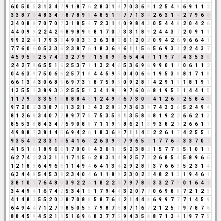
6
0
5
0
5
3
1
3
4
7
9
1
8
7
6
2
8
3
1
4
7
0
3
6
9
1
2
5
4
9
6
9
1
1
2
3
3
8
7
6
4
8
3
4
7
8
7
8
9
8
4
8
5
1
6
7
7
1
3
4
2
6
3
1
4
2
7
9
6
6
3
4
0
8
8
7
0
7
0
7
3
1
8
5
4
7
2
3
1
4
0
9
8
4
3
0
5
4
4
8
2
0
4
2
6
4
4
0
9
9
2
2
4
2
6
8
9
8
9
8
8
1
7
0
7
3
3
1
8
9
2
4
4
3
7
2
0
9
1
1
9
9
2
2
4
1
7
9
3
3
4
9
0
3
3
3
6
3
8
2
6
1
2
0
2
0
9
4
2
6
9
6
6
4
1
7
7
6
0
6
0
5
3
3
6
2
3
8
7
6
1
8
3
6
9
6
1
1
5
6
5
6
9
3
3
2
2
4
3
7
4
5
9
5
5
2
5
7
4
2
3
2
7
9
7
1
5
0
9
9
6
5
4
4
8
1
1
9
7
7
4
3
5
3
8
2
4
2
7
9
6
5
5
1
6
2
5
3
7
1
1
3
2
4
6
5
3
6
9
6
9
9
0
1
1
0
6
1
1
2
0
4
6
3
9
7
5
0
6
6
2
5
7
1
8
4
4
5
9
5
0
4
0
6
6
1
9
5
3
8
8
1
7
1
8
6
6
1
3
4
3
0
6
8
5
6
9
7
3
1
8
7
5
9
5
0
9
2
8
1
4
2
9
1
1
1
8
1
9
1
1
3
5
5
1
3
8
9
3
3
2
5
5
5
1
3
4
1
9
1
9
7
6
0
6
8
1
9
5
5
1
4
4
1
5
1
1
7
9
7
3
3
5
1
6
8
8
8
4
3
1
2
4
9
4
6
7
3
0
3
4
1
2
6
8
2
5
8
4
3
9
7
2
0
2
3
3
8
7
6
1
3
2
1
3
4
3
2
9
2
7
3
6
3
9
7
4
3
3
6
5
2
4
9
4
8
1
2
6
8
3
4
0
7
7
8
9
7
7
5
7
5
3
5
8
1
3
5
8
4
8
1
9
2
2
6
6
2
1
3
8
5
5
3
8
8
4
3
4
7
5
9
0
8
8
7
1
1
9
1
8
6
2
1
3
9
3
8
2
1
2
6
6
1
7
4
9
8
8
7
3
8
1
4
5
6
9
4
2
6
1
8
3
6
9
7
1
1
4
5
2
2
6
1
7
4
2
5
5
1
9
3
5
4
9
2
3
3
1
4
5
4
1
6
7
2
6
3
9
3
7
9
6
5
2
1
7
7
6
4
3
3
7
0
7
4
1
5
1
6
1
8
9
6
6
1
7
0
0
0
4
3
0
1
1
5
2
3
8
2
1
5
7
7
5
5
1
0
1
1
6
2
7
4
2
2
3
3
1
4
1
7
1
5
6
2
8
3
1
4
9
2
5
7
3
2
6
8
5
4
5
8
9
6
6
1
2
1
8
9
6
4
9
6
6
1
1
4
9
4
6
4
1
3
4
2
9
2
8
1
3
7
6
6
3
5
2
3
1
4
6
3
4
4
8
5
4
5
3
8
2
3
4
0
4
6
1
1
8
9
2
3
0
2
2
4
8
2
1
3
1
9
4
6
1
3
8
1
0
1
7
6
4
8
3
3
9
2
2
4
1
8
2
2
4
7
9
7
8
6
3
3
2
7
9
0
1
6
4
1
3
4
4
9
4
1
6
7
4
2
5
3
4
1
5
1
7
9
4
4
3
2
0
7
7
0
6
9
8
8
7
2
1
2
3
4
1
4
8
3
5
5
2
0
2
8
7
0
8
8
5
8
7
6
4
2
1
4
4
8
6
9
9
7
7
7
1
4
5
9
6
4
9
4
4
7
1
2
7
9
8
5
0
5
5
7
9
8
7
6
8
7
1
6
7
2
1
2
5
7
9
7
8
7
6
8
8
4
5
9
4
5
2
1
3
5
1
6
9
6
8
3
7
7
5
9
4
3
5
8
8
7
1
3
4
1
9
7
7
5