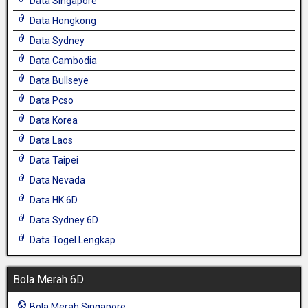
Data Singapore
Data Hongkong
Data Sydney
Data Cambodia
Data Bullseye
Data Pcso
Data Korea
Data Laos
Data Taipei
Data Nevada
Data HK 6D
Data Sydney 6D
Data Togel Lengkap
Bola Merah 6D
Bola Merah Singapore