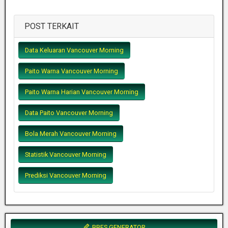
POST TERKAIT
Data Keluaran Vancouver Morning
Paito Warna Vancouver Morning
Paito Warna Harian Vancouver Morning
Data Paito Vancouver Morning
Bola Merah Vancouver Morning
Statistik Vancouver Morning
Prediksi Vancouver Morning
BBFS GENERATOR