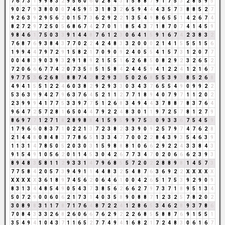
7
6
7
3
1
9
9
8
3
2
9
5
6
0
6
0
2
8
4
3
1
5
8
8
7
9
1
7
5
3
2
8
5
9
5
9
0
2
7
9
3
8
0
0
0
7
4
5
9
5
3
1
8
3
2
6
5
9
4
4
4
3
5
7
3
8
8
5
2
7
9
2
6
3
9
2
9
5
6
2
0
1
5
7
3
6
2
9
2
2
1
3
5
4
9
8
6
5
5
1
4
2
6
7
4
8
2
7
2
9
7
2
5
0
5
6
8
6
7
4
2
7
0
1
1
8
5
4
3
7
1
8
7
0
7
4
1
4
5
9
9
8
4
6
1
7
5
0
3
3
9
1
4
4
8
7
6
1
2
3
0
6
4
1
5
9
1
6
7
4
2
3
8
3
2
7
6
8
7
6
9
3
8
4
3
7
7
0
2
2
4
2
4
8
3
3
2
0
0
0
2
1
4
1
5
5
5
1
5
6
1
9
9
4
4
7
9
7
2
9
1
5
8
2
1
7
0
9
0
9
2
4
0
5
5
4
1
5
7
3
1
2
0
7
7
0
0
4
8
3
9
0
3
9
3
2
9
1
8
9
2
1
5
5
1
6
2
6
8
5
0
8
2
9
2
3
2
6
5
2
7
2
0
6
6
6
7
7
4
2
0
7
3
5
8
5
1
5
8
4
2
4
4
5
9
4
1
2
2
4
1
2
1
6
7
9
7
7
5
3
6
2
6
8
5
8
8
7
4
2
8
2
9
3
3
5
0
2
6
8
5
5
3
9
3
8
5
2
6
8
4
9
4
1
5
5
1
2
2
4
6
0
3
8
2
9
2
9
3
3
0
3
4
3
7
6
5
5
4
9
0
9
9
2
2
5
3
6
3
9
9
4
2
7
9
6
3
7
6
4
5
2
1
1
2
7
7
1
8
9
4
0
7
9
7
1
1
2
0
2
2
3
9
9
9
4
1
7
7
5
3
3
9
7
7
5
1
2
6
8
3
4
9
4
4
3
7
8
8
7
8
3
7
6
4
9
6
4
7
2
5
7
2
8
1
6
5
0
4
4
7
9
2
2
4
8
3
0
1
1
9
7
2
5
7
8
1
2
7
9
8
6
9
7
7
1
2
7
1
8
2
8
9
8
8
4
1
5
9
5
9
9
7
5
3
0
9
3
3
6
7
5
4
5
9
1
7
9
6
6
0
8
3
7
1
0
2
2
1
3
7
2
3
8
2
3
3
9
0
9
2
5
7
9
7
4
7
6
2
8
2
1
4
4
8
0
8
4
8
3
7
7
8
6
5
1
3
3
4
7
7
0
0
2
2
8
4
3
9
3
5
4
6
3
9
1
1
3
1
4
7
8
5
0
5
2
0
3
0
3
1
5
9
8
8
8
1
0
6
6
2
9
2
2
4
3
3
8
4
3
9
1
5
4
9
1
0
5
6
2
0
1
1
4
5
3
0
4
2
6
7
7
3
4
7
0
2
0
6
6
6
2
3
9
3
8
9
4
8
3
5
8
1
1
2
9
3
3
1
4
7
9
6
8
5
5
7
2
0
2
2
8
8
9
8
1
4
5
7
3
7
7
5
8
4
2
0
5
7
3
9
4
9
1
1
4
4
8
3
2
5
4
8
7
6
3
6
9
2
2
X
X
X
X
X
X
X
X
X
X
3
6
1
8
9
7
4
5
6
2
0
6
4
6
1
0
0
4
2
6
5
1
7
5
3
9
2
9
0
9
8
3
1
3
4
4
8
5
4
9
0
5
4
3
7
3
8
5
6
2
6
6
2
7
9
7
3
7
1
8
9
5
1
3
4
5
0
7
2
9
0
0
6
0
6
2
1
7
3
1
4
0
3
5
8
9
0
8
8
7
1
2
3
2
5
7
8
2
0
2
3
0
8
9
8
3
1
1
7
8
7
1
7
6
4
8
7
2
2
4
1
2
8
6
5
3
4
6
2
8
9
3
7
8
6
7
0
8
4
3
3
3
2
6
8
2
6
0
6
6
7
6
2
9
2
2
2
6
8
5
5
8
8
7
6
9
1
5
5
1
3
5
4
9
4
1
0
4
3
7
1
1
6
5
2
7
7
4
9
4
1
6
8
2
1
7
2
4
8
3
0
6
1
6
7