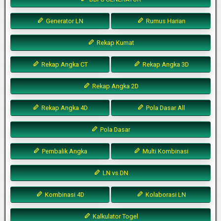
Generator LN
Rumus Harian
Rekap Kumat
Rekap Angka CT
Rekap Angka 3D
Rekap Angka 2D
Rekap Angka 4D
Pola Dasar All
Pola Dasar
Pembalik Angka
Multi Kombinasi
LN vs DN
Kombinasi 4D
Kolaborasi LN
Kalkulator Togel