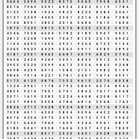
9
6
0
4
4
3
0
9
5
5
9
3
2
2
4
8
3
7
0
7
9
0
6
5
2
7
9
5
8
4
6
5
3
1
4
8
5
7
6
4
7
9
6
9
6
3
5
9
1
1
6
9
3
4
7
2
4
5
2
7
0
1
1
9
1
1
7
8
4
3
3
1
2
3
5
7
1
0
8
8
1
0
2
4
6
3
8
2
3
5
8
2
2
3
5
8
2
8
4
3
2
4
6
1
7
3
1
2
7
9
2
2
4
9
4
4
4
0
0
0
2
3
0
1
1
2
2
1
6
7
5
1
8
6
5
7
2
8
6
5
2
1
4
6
1
8
5
5
1
6
2
8
5
2
7
2
0
1
6
7
5
6
8
6
5
7
6
1
5
6
1
6
0
6
6
1
8
7
0
7
7
2
2
5
7
3
8
1
3
4
5
3
7
6
4
8
2
2
5
7
2
5
3
2
5
5
4
7
0
7
4
3
4
6
1
7
5
3
8
2
6
5
0
4
4
5
7
8
2
1
0
1
8
9
8
5
9
0
7
7
9
0
3
1
4
2
8
1
3
4
3
2
4
8
3
1
6
9
0
9
7
0
6
7
4
8
1
3
5
8
2
6
1
3
4
4
9
4
2
6
1
1
0
4
4
4
6
9
3
3
1
0
5
0
5
2
9
3
1
4
9
2
6
4
1
6
7
3
2
5
9
1
0
4
4
3
2
6
5
2
9
0
2
3
5
6
4
2
9
2
5
5
6
3
9
3
9
1
1
2
4
5
8
0
8
2
8
9
2
2
4
1
8
1
9
2
9
0
1
1
8
4
6
3
9
6
6
8
7
6
4
0
7
9
7
6
8
2
9
2
3
7
4
2
6
9
6
3
6
9
2
4
3
0
3
9
2
6
9
6
3
0
5
1
6
8
4
4
3
7
3
9
1
2
3
0
1
9
6
6
2
9
5
3
8
5
3
2
0
2
3
5
9
9
9
4
6
7
3
1
3
5
5
6
2
9
8
4
3
7
9
2
4
8
3
4
0
9
8
8
4
2
5
9
5
6
9
1
5
6
1
5
8
0
8
2
1
5
1
6
3
9
8
2
1
5
1
9
9
9
9
8
4
0
4
7
0
1
4
5
9
2
2
1
3
5
7
8
1
9
2
4
0
7
7
1
4
7
4
2
4
9
9
1
1
5
1
7
3
1
6
1
2
5
7
0
8
7
6
4
7
3
5
2
7
9
6
1
5
6
2
5
7
0
7
8
0
3
8
2
1
3
2
4
6
3
9
6
1
7
1
1
7
8
6
3
7
9
2
2
5
8
0
9
9
6
5
7
4
2
8
9
4
2
6
4
8
5
9
5
9
2
1
0
1
7
0
5
1
6
0
7
0
1
1
3
8
4
2
6
7
6
1
7
8
6
9
6
8
5
3
0
7
1
8
1
6
1
9
1
5
3
8
3
2
3
2
2
4
6
4
4
0
8
8
4
2
0
8
8
8
1
1
7
8
1
5
5
7
3
9
8
9
5
5
5
0
5
8
4
4
7
8
6
5
6
8
1
6
7
3
5
6
8
5
1
7
6
3
9
5
8
2
6
8
2
7
1
3
4
9
4
2
8
1
2
9
2
4
6
6
8
1
8
9
6
7
1
6
7
8
7
4
6
1
7
0
3
8
2
4
0
1
1
2
6
3
0
0
0
5
8
0
4
4
9
0
9
6
6
4
4
3
2
5
6
9
4
0
4
8
0
7
6
4
4
2
5
6
2
2
9
7
5
3
2
4
9
3
3
3
0
7
2
9
3
7
5
7
3
9
9
6
2
8
0
7
2
1
3
6
4
4
5
9
7
0
6
0
6
1
6
0
9
9
9
2
4
4
8
9
0
6
1
7
6
8
1
9
1
5
1
8
5
4
5
0
4
1
5
0
5
5
8
4
7
6
0
6
6
3
3
0
7
7
4
7
2
4
6
7
8
0
9
9
2
4
4
1
5
1
0
8
1
9
8
5
1
7
8
2
5
2
0
2
4
4
3
1
4
2
9
2
8
1
8
0
9
0
9
7
5
8
7
6
4
4
2
9
2
3
4
2
0
2
2
3
0
5
5
7
9
3
4
7
9
2
2
1
3
5
2
7
0
7