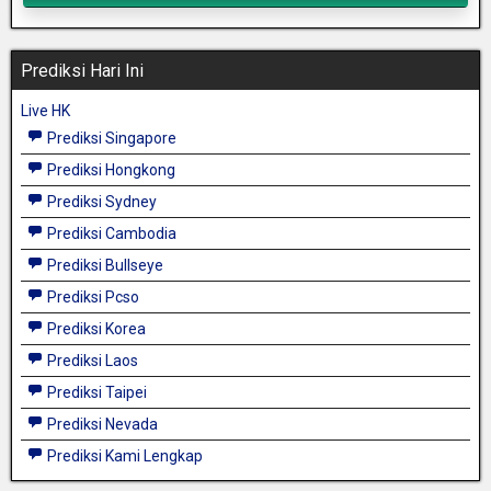
Prediksi Hari Ini
Live HK
Prediksi Singapore
Prediksi Hongkong
Prediksi Sydney
Prediksi Cambodia
Prediksi Bullseye
Prediksi Pcso
Prediksi Korea
Prediksi Laos
Prediksi Taipei
Prediksi Nevada
Prediksi Kami Lengkap