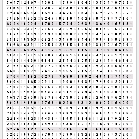
5
6
4
7
2
2
8
6
7
4
4
0
8
2
1
1
5
9
9
9
1
6
4
3
7
3
5
3
4
7
8
7
6
2
8
0
8
5
4
9
7
1
3
7
1
7
2
8
2
1
3
9
3
0
3
7
0
8
7
6
8
5
8
3
2
5
8
3
0
3
9
2
4
4
8
6
5
8
4
3
1
6
2
4
6
3
4
2
6
8
0
8
4
5
9
6
2
3
2
5
7
5
5
2
7
3
9
2
6
8
9
2
0
2
2
5
2
4
7
2
8
5
1
0
1
4
0
2
9
2
8
7
0
9
9
7
7
1
6
7
6
3
4
4
8
8
2
0
4
4
1
7
8
0
8
5
7
7
4
2
2
6
3
3
6
3
6
4
0
4
6
5
1
8
9
3
4
9
6
6
4
3
0
7
7
7
9
6
0
6
3
3
6
9
6
4
6
5
6
2
8
0
4
6
1
5
9
7
1
8
9
0
7
1
8
1
4
8
9
8
6
1
3
0
3
0
8
3
8
2
5
9
2
1
3
4
9
4
7
2
8
2
5
1
6
5
5
1
3
4
0
3
6
3
9
6
8
2
4
6
3
1
7
8
6
8
4
4
9
4
9
8
4
1
5
8
5
3
9
3
5
8
6
6
3
6
3
9
1
1
2
0
5
9
5
2
8
1
5
6
1
4
4
9
4
3
8
9
2
2
6
7
4
9
4
4
5
4
3
7
6
9
2
5
7
4
3
1
2
3
2
5
6
2
8
1
1
5
0
5
3
7
9
9
9
0
4
1
5
6
0
8
0
5
5
3
2
5
1
6
9
4
8
8
7
4
9
5
1
6
3
1
6
8
5
4
3
8
7
6
1
7
0
8
8
8
4
8
9
8
4
6
9
8
8
5
3
4
6
1
2
5
7
4
2
1
2
5
5
1
2
8
1
7
8
4
6
5
6
2
2
1
6
3
9
6
0
2
1
3
5
0
7
2
9
4
4
6
5
2
4
2
8
3
2
9
2
0
8
8
5
6
6
8
5
6
6
0
5
5
8
9
7
2
9
7
4
1
2
3
2
8
5
5
1
7
1
5
7
3
7
4
5
1
6
2
1
5
8
4
5
7
0
4
4
1
1
9
2
2
6
2
7
3
1
7
6
8
0
8
1
9
9
2
2
4
8
1
1
2
7
1
4
6
1
8
0
0
4
4
1
1
6
5
2
2
9
1
9
1
1
9
0
8
8
6
9
3
5
8
7
9
8
0
8
2
0
1
1
2
5
9
8
0
8
1
5
5
8
4
9
0
6
0
6
2
1
0
3
3
8
9
8
2
1
8
4
2
7
9
0
1
3
0
3
6
0
0
5
5
9
3
1
6
7
3
1
6
7
4
6
3
1
1
2
7
2
3
4
7
1
0
8
5
4
8
3
9
9
9
1
6
3
7
1
2
7
0
8
8
5
5
7
8
6
4
7
3
0
3
6
2
8
3
2
2
6
1
8
9
6
2
4
9
4
3
0
2
8
1
9
1
3
0
3
4
7
6
3
9
8
2
4
8
3
3
3
1
2
3
0
0
7
7
5
6
4
2
0
2
2
8
6
5
2
5
0
6
1
7
7
1
1
6
7
9
5
0
9
9
2
1
8
1
9
9
2
7
1
8
2
6
0
9
9
7
9
8
0
8
4
7
7
7
5
2
8
6
7
4
7
8
8
3
2
6
5
2
3
5
6
0
3
4
7
1
8
8
5
4
2
2
1
4
5
0
8
2
3
5
9
4
3
6
9
1
8
9
5
5
6
1
4
6
1
1
2
6
1
7
9
2
8
2
1
2
4
0
8
8
5
8
1
8
9
7
4
9
8
8
1
3
3
5
8
9
2
1
5
6
1
6
7
9
7
4
7
4
0
4
6
2
2
4
6
5
1
2
7
9
7
5
5
5
1
1
7
1
6
7
6
2
8
5
4
6
0
4
4
8
1
6
1
8
9
0
2
6
3
9
0
9
7
2
9
7
7
0
4
4
7
3
9
9
9
3
3
2
8
1
2
8
0
7
7
3
7
2
0
2