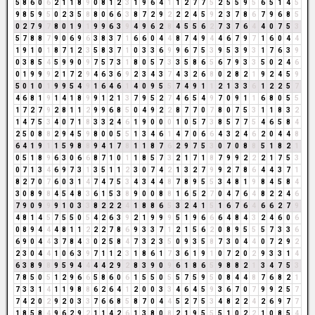
5
8
6
0
6
2
1
1
8
9
0
8
1
2
3
1
9
6
4
1
1
2
7
7
5
2
5
5
9
5
6
5
1
4
5
9
8
5
9
5
0
2
3
5
8
8
0
6
6
3
8
7
2
9
2
2
2
4
5
9
2
3
7
8
6
7
9
6
8
5
0
2
7
9
7
8
0
1
9
1
9
9
6
3
9
4
9
6
2
8
4
5
5
6
2
7
3
7
6
4
4
0
7
5
3
5
7
8
8
7
9
0
6
9
6
3
8
3
7
1
6
6
0
4
4
8
7
4
9
4
4
6
7
9
7
1
6
0
4
4
1
9
1
0
1
8
7
1
2
3
5
8
3
7
1
0
3
3
6
9
9
6
7
5
3
9
5
3
9
3
1
7
6
3
9
0
3
8
5
4
5
9
9
0
9
7
5
7
3
1
8
0
5
7
3
3
5
8
6
5
6
7
9
3
3
5
0
2
4
6
0
1
9
9
9
2
1
7
2
9
4
6
3
6
9
2
3
4
3
7
4
3
2
6
8
0
2
8
2
1
9
2
4
5
9
5
0
1
0
1
9
9
5
4
9
1
6
4
6
1
4
0
9
5
5
7
4
9
1
1
2
1
3
3
6
1
2
2
5
7
4
6
8
1
9
1
4
1
8
9
9
1
2
1
3
7
9
5
2
7
4
6
5
4
9
7
0
9
1
1
6
8
0
5
5
1
7
2
7
9
2
8
1
1
2
9
9
6
8
5
0
4
9
2
2
8
7
7
0
7
8
0
7
5
3
1
1
8
3
2
1
4
7
5
3
4
0
7
1
8
3
3
2
4
6
1
9
0
0
0
1
0
5
7
3
8
5
7
7
5
4
6
5
8
4
2
5
0
8
8
2
9
4
5
9
8
0
0
5
5
1
3
4
6
1
4
7
0
6
6
4
3
2
4
6
2
0
4
4
8
6
4
1
9
1
1
5
9
8
8
9
4
1
7
8
1
1
8
7
6
2
9
7
5
3
0
7
0
8
8
5
1
8
2
1
0
5
1
8
9
6
3
0
6
6
8
7
1
0
1
1
8
5
7
3
2
1
7
1
8
7
9
9
2
2
2
1
7
5
3
0
7
1
3
4
6
9
7
3
1
3
5
1
1
2
3
0
7
4
2
1
3
2
7
9
9
2
7
8
6
4
4
3
7
1
8
2
7
0
7
6
0
3
1
4
7
4
7
5
3
4
3
4
4
8
7
8
9
5
5
3
4
8
1
9
8
4
5
8
4
3
0
8
9
8
4
5
4
8
3
6
1
5
3
8
9
0
0
8
8
1
6
5
2
7
0
4
7
6
4
8
2
2
4
6
7
9
0
9
9
9
1
0
3
3
8
2
2
2
4
1
8
8
6
5
3
2
4
1
5
1
6
7
6
4
6
6
2
7
9
4
8
1
4
5
7
5
5
0
5
4
2
6
3
9
2
1
9
9
9
5
1
9
6
6
6
4
8
4
3
2
4
6
0
6
0
8
9
4
4
4
8
1
1
2
2
2
7
8
6
9
3
3
7
1
2
1
5
6
2
0
8
9
5
5
5
7
3
3
6
6
9
0
4
4
3
7
8
4
3
0
2
5
8
4
7
3
2
3
5
0
9
3
5
8
7
3
0
4
4
0
7
2
9
2
2
3
0
4
4
1
0
6
3
9
7
1
1
2
3
1
8
6
1
7
3
6
1
9
1
0
7
2
0
2
9
3
3
1
4
6
3
8
9
8
9
5
9
4
4
4
4
2
9
2
8
3
9
0
9
6
1
8
6
5
9
8
8
2
1
3
4
7
5
3
7
8
5
0
5
1
2
9
6
6
5
8
6
0
6
1
5
5
0
5
5
7
5
9
5
0
8
4
4
8
7
6
8
2
1
7
3
3
1
4
1
1
9
8
8
6
2
6
4
1
2
0
0
3
3
4
6
4
5
9
3
6
7
0
7
9
9
2
5
7
7
4
2
0
2
9
2
0
3
3
7
6
6
8
5
8
7
0
4
4
5
2
7
5
3
4
8
2
2
4
2
6
9
7
7
1
8
5
8
4
9
6
2
9
2
1
1
4
2
6
1
3
8
0
8
2
1
9
5
5
5
1
0
2
2
1
0
8
5
4