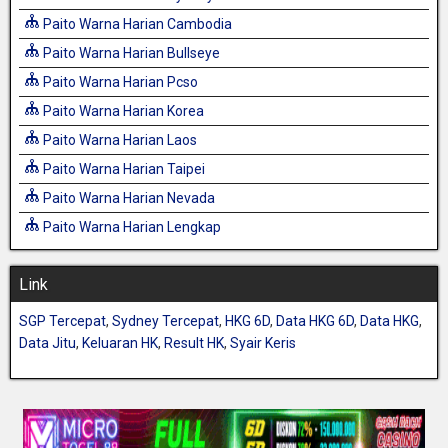
Paito Warna Harian Cambodia
Paito Warna Harian Bullseye
Paito Warna Harian Pcso
Paito Warna Harian Korea
Paito Warna Harian Laos
Paito Warna Harian Taipei
Paito Warna Harian Nevada
Paito Warna Harian Lengkap
Link
SGP Tercepat
,
Sydney Tercepat
,
HKG 6D
,
Data HKG 6D
,
Data HKG
,
Data Jitu
,
Keluaran HK
,
Result HK
,
Syair Keris