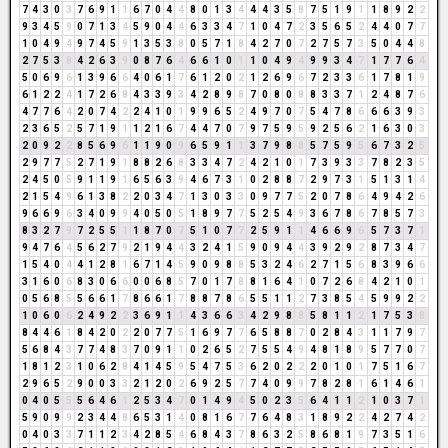
7
4
3
0
3
7
6
9
1
1
6
7
0
4
4
8
0
1
3
4
4
4
3
5
8
7
5
1
9
1
1
8
9
2
2
9
3
4
5
9
0
7
1
3
4
5
9
0
4
4
6
3
3
4
7
1
0
4
7
2
3
5
6
5
2
4
4
0
7
7
1
0
4
9
4
9
7
4
5
9
1
3
5
3
8
0
5
7
1
8
4
2
7
0
7
2
7
5
7
3
5
0
4
4
8
2
7
5
3
8
4
2
6
3
9
0
8
7
6
4
6
6
1
0
1
1
0
4
9
4
9
9
3
4
7
1
7
7
6
4
5
0
6
9
6
1
3
9
6
6
4
0
6
1
7
6
1
2
0
2
1
2
6
9
6
7
2
3
3
6
1
7
8
1
9
6
1
2
2
4
1
7
2
6
8
4
3
3
9
3
4
2
8
9
8
7
0
8
0
8
8
3
3
7
1
2
4
8
7
6
4
7
7
6
4
2
0
7
4
2
2
4
1
0
1
9
9
6
5
2
4
9
7
0
7
5
4
7
8
6
6
6
3
9
3
2
3
6
5
2
5
7
1
9
1
1
2
1
6
7
4
4
7
0
7
9
7
5
9
5
9
2
5
6
2
1
6
3
0
3
2
0
9
2
2
8
5
6
9
6
1
1
9
0
9
6
5
9
1
1
3
7
9
8
8
5
7
5
9
5
6
7
3
2
5
2
9
7
7
5
2
7
1
9
1
8
8
2
6
8
3
3
4
7
2
4
2
1
0
1
7
3
9
3
3
7
8
2
3
5
2
4
5
0
5
9
1
1
9
1
6
5
6
3
9
4
6
7
3
1
0
2
8
8
7
2
9
7
3
1
5
1
3
1
4
2
1
5
4
9
6
1
3
8
2
2
0
3
4
7
1
3
0
3
3
0
9
7
7
5
2
0
7
8
6
4
9
4
2
6
9
6
6
9
6
3
4
0
9
9
4
0
5
0
5
1
8
9
7
7
5
2
5
4
9
3
6
7
8
6
7
8
5
7
3
8
3
2
7
9
7
2
5
5
1
1
8
7
0
7
5
1
0
7
7
2
5
9
1
1
4
6
6
9
6
5
7
3
7
1
9
4
7
6
4
5
6
2
7
9
2
1
9
4
4
3
2
4
1
5
9
0
9
4
4
3
9
2
9
2
8
7
3
4
7
1
5
4
0
4
4
1
2
8
1
6
7
1
4
5
9
0
9
8
8
5
3
2
4
6
2
7
1
5
6
8
3
9
6
6
3
1
6
0
6
8
3
0
6
6
0
0
6
8
5
7
0
1
7
8
8
1
6
4
1
0
7
2
6
8
4
2
1
0
1
0
5
6
8
5
5
6
6
1
7
8
6
6
1
7
8
8
7
8
6
5
5
1
1
2
7
3
8
5
4
5
9
9
2
2
1
0
6
0
6
2
4
9
2
2
3
6
9
1
1
4
3
6
6
3
4
2
9
8
8
5
8
1
1
2
1
7
5
3
8
8
4
4
6
1
8
4
2
0
2
2
0
7
7
5
1
6
9
7
7
6
5
8
8
7
0
2
8
4
3
1
1
7
9
7
5
6
8
4
3
7
7
4
8
3
7
0
9
1
1
0
2
6
5
2
7
5
5
4
9
4
8
1
8
9
5
7
7
0
7
1
8
1
2
3
1
0
6
2
8
4
1
4
5
9
5
4
7
5
3
6
2
0
2
2
2
0
1
0
1
7
5
1
6
7
2
9
6
5
2
9
0
0
3
3
2
1
2
0
2
6
9
2
5
7
7
4
0
9
9
7
8
2
8
1
6
1
4
6
1
0
4
0
5
5
5
6
4
6
1
2
5
3
4
7
0
1
4
9
4
5
0
2
3
5
6
4
1
1
2
1
0
3
7
1
5
9
0
9
9
2
3
4
4
8
6
5
3
1
4
0
8
1
6
7
7
6
4
8
3
1
8
9
2
2
4
2
7
4
2
0
4
0
3
3
7
1
1
2
3
4
2
8
5
4
6
8
4
3
7
8
6
3
2
5
8
6
8
1
9
7
3
5
1
6