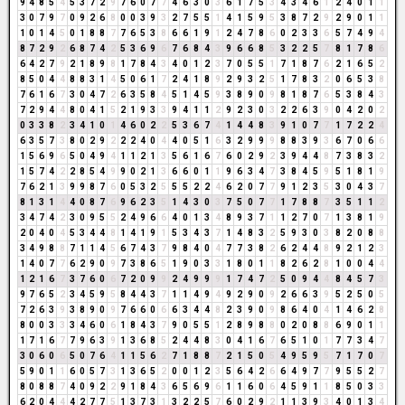
9
4
8
5
4
5
3
7
2
9
7
6
0
7
7
4
6
3
0
3
6
1
7
5
3
4
3
4
6
1
2
4
0
1
1
3
0
7
9
7
0
9
2
6
8
0
0
3
9
3
2
7
5
5
1
4
1
5
9
5
3
8
7
2
9
2
9
0
1
1
1
0
1
4
5
0
1
8
8
7
7
6
5
3
8
6
6
1
9
1
2
4
7
8
6
0
2
3
3
6
5
7
4
9
4
8
7
2
9
2
6
8
7
4
2
5
3
6
9
6
7
6
8
4
3
9
6
6
8
5
3
2
2
5
7
8
1
7
8
6
6
4
2
7
9
2
1
8
9
8
1
7
8
4
3
4
0
1
2
3
7
0
5
5
1
7
1
8
7
6
2
1
6
5
2
8
5
0
4
4
8
8
3
1
4
5
0
6
1
7
2
4
1
8
9
2
9
3
2
5
1
7
8
3
2
0
6
5
3
8
7
6
1
6
7
3
0
4
7
2
6
3
5
8
4
5
1
4
5
9
3
8
9
0
9
8
1
8
7
6
5
3
8
4
3
7
2
9
4
4
8
0
4
1
5
2
1
9
3
3
9
4
1
1
2
9
2
3
0
3
2
2
6
3
9
0
4
2
0
2
0
3
3
8
2
3
4
1
0
1
4
6
0
2
2
5
3
6
7
4
1
4
4
8
3
9
1
0
7
7
1
7
2
2
4
6
3
5
7
3
8
0
2
9
2
2
2
4
0
4
4
0
5
1
6
3
2
9
9
9
8
8
3
9
3
6
7
0
6
6
1
5
6
9
6
5
0
4
9
4
1
1
2
1
3
5
6
1
6
7
6
0
2
9
2
3
9
4
4
8
7
3
8
3
2
1
5
7
4
2
2
8
5
4
9
9
0
2
1
3
6
6
0
1
1
9
6
3
4
7
3
8
4
5
9
5
1
8
1
9
7
6
2
1
3
9
9
8
7
6
0
5
3
2
5
5
5
2
2
4
6
2
0
7
7
9
1
2
3
5
3
0
4
3
7
8
1
3
1
4
4
0
8
7
6
9
6
2
3
5
1
4
3
0
3
7
5
0
7
7
1
7
8
8
7
3
5
1
1
2
3
4
7
4
2
3
0
9
5
5
2
4
9
6
6
4
0
1
3
4
8
9
3
7
1
1
2
7
0
7
1
3
8
1
9
2
0
4
0
4
5
3
4
4
8
1
4
1
9
1
5
3
4
3
7
1
4
8
3
2
5
9
3
0
3
8
2
0
8
8
3
4
9
8
8
7
1
1
4
5
6
7
4
3
7
9
8
4
0
4
7
7
3
8
2
6
2
4
4
8
9
2
1
2
3
1
4
0
7
7
6
2
9
0
9
7
3
8
6
5
1
9
0
3
3
1
8
0
1
1
8
2
6
2
8
1
0
0
4
4
1
2
1
6
7
3
7
6
0
6
7
2
0
9
9
2
4
9
9
9
1
7
4
7
2
5
0
9
4
4
8
4
5
7
3
9
7
6
5
2
3
4
5
9
5
8
4
4
3
7
1
1
4
9
4
9
2
9
0
9
2
6
6
3
9
5
2
5
0
5
7
2
6
3
9
3
8
9
0
9
7
6
6
0
6
6
3
4
4
8
2
3
9
0
9
8
6
4
0
4
1
4
6
2
8
8
0
0
3
3
3
4
6
0
6
1
8
4
3
7
9
0
5
5
1
2
8
9
8
8
0
2
0
8
8
6
9
0
1
1
1
7
1
6
7
7
9
6
3
9
1
3
6
8
5
2
4
4
8
3
0
4
1
6
7
6
5
1
0
1
7
7
3
4
7
3
0
6
0
6
5
0
7
6
4
1
1
5
6
2
7
1
8
8
7
2
1
5
0
5
4
9
5
9
5
7
1
7
0
7
5
9
0
1
1
6
0
5
7
3
1
3
6
5
2
0
0
1
2
3
5
6
4
2
6
6
4
9
7
7
9
5
5
2
7
8
0
8
8
7
4
0
9
2
2
9
1
8
4
3
6
5
6
9
6
1
1
6
0
6
4
5
9
1
1
8
5
0
3
3
6
2
0
4
4
4
2
7
7
5
1
3
7
3
1
3
2
2
5
7
6
0
2
9
2
1
1
3
9
3
4
0
1
3
4