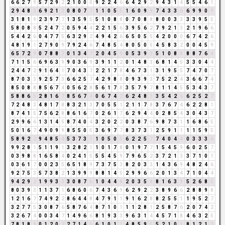
6
6
2
7
9
5
7
2
9
2
2
1
0
0
0
9
2
2
4
6
6
4
2
9
2
9
4
3
1
4
5
5
4
6
1
2
9
4
8
3
6
9
2
1
3
0
8
0
7
7
1
1
0
5
5
1
6
0
9
9
7
4
3
3
6
6
9
9
0
9
3
1
8
1
9
2
3
9
7
7
1
3
5
9
5
5
1
0
8
8
0
7
0
8
8
8
0
0
3
3
3
3
9
5
5
5
8
0
8
8
5
2
4
7
2
0
5
9
4
4
2
2
1
5
6
3
9
5
6
2
7
9
2
1
3
2
1
9
6
6
5
4
4
2
6
0
4
7
7
5
6
3
2
9
2
4
9
4
2
6
6
5
0
5
5
4
2
0
0
0
6
7
4
2
6
4
8
1
9
1
2
7
9
0
9
7
9
2
4
6
7
4
8
5
4
8
0
5
0
5
4
5
8
3
2
0
0
4
5
9
6
5
7
2
9
0
7
8
8
7
0
1
3
4
7
2
0
4
5
9
0
5
3
9
3
5
1
0
8
8
8
8
7
6
4
7
1
1
5
6
6
9
6
3
9
9
0
3
6
9
3
9
1
1
2
0
1
4
8
3
6
8
1
4
5
3
3
0
4
4
2
4
4
7
2
9
1
6
4
1
7
0
4
3
7
2
2
1
7
8
4
6
7
3
1
3
1
9
5
5
7
4
7
0
7
8
7
0
3
3
9
2
5
7
3
6
6
2
5
7
4
2
9
8
8
0
9
3
9
3
7
5
2
2
4
3
6
6
7
4
8
5
0
8
8
8
5
6
7
4
0
5
6
2
8
5
6
1
7
8
3
5
7
9
7
8
1
1
4
5
5
3
4
3
7
5
8
8
6
5
2
8
1
6
7
8
5
6
7
4
0
6
7
4
2
6
2
4
8
3
3
5
4
2
6
6
2
5
2
7
7
2
4
8
3
4
8
1
7
8
8
3
2
1
3
7
0
5
5
1
2
1
1
7
8
3
7
6
7
4
6
2
2
8
1
8
7
4
1
5
7
5
6
2
8
8
6
1
6
7
0
2
6
1
7
6
2
9
4
4
0
2
8
5
4
3
0
4
3
7
2
9
9
6
6
1
3
1
4
5
8
7
4
0
4
3
2
0
2
2
0
3
8
7
6
9
8
7
3
1
1
6
8
6
5
5
0
1
6
7
4
9
0
9
9
8
5
5
0
5
3
6
9
7
7
8
3
7
3
1
2
5
9
1
1
1
1
5
9
5
5
8
9
2
2
9
4
8
5
4
5
3
7
3
1
1
0
5
0
5
6
2
2
5
7
7
4
0
4
4
0
3
3
3
6
9
9
2
8
1
5
1
1
9
1
3
2
8
2
1
1
0
1
7
8
0
1
9
7
7
1
5
4
5
9
6
0
2
5
7
0
3
9
8
8
1
6
5
8
4
0
2
4
1
5
5
5
4
5
9
7
9
6
5
2
3
7
2
1
3
3
7
1
0
1
0
3
6
1
7
0
0
2
3
5
6
5
1
8
9
7
3
7
5
3
8
2
0
3
3
1
4
3
6
9
4
8
2
4
6
9
2
7
5
3
5
7
3
8
2
1
3
9
9
9
8
8
1
4
5
2
9
9
6
6
2
0
1
3
4
7
1
0
4
4
9
4
2
9
2
1
9
9
3
3
3
0
8
7
6
1
0
4
4
8
2
0
3
5
8
8
1
6
3
9
5
2
6
8
5
8
0
3
9
3
1
1
3
7
1
6
8
6
0
6
7
4
3
6
9
6
2
9
2
2
3
8
9
6
6
2
8
8
9
8
1
2
1
6
7
7
4
9
2
2
8
6
4
4
8
4
7
9
1
1
9
1
6
2
8
8
2
5
5
1
1
9
5
2
7
3
2
7
7
5
3
0
8
7
6
5
8
7
6
4
8
7
1
0
1
1
1
2
8
1
2
5
8
7
6
2
0
7
4
2
3
2
6
7
4
0
0
3
4
7
1
4
9
6
6
8
1
9
3
3
9
6
3
1
4
4
5
7
1
8
4
6
3
2
5
7
8
1
8
9
0
1
2
0
2
2
7
1
4
5
6
1
0
1
1
4
8
5
9
5
5
2
1
0
1
8
1
2
1
3