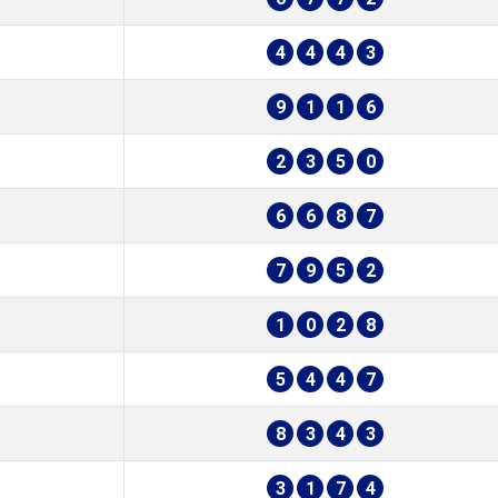
4
4
4
3
9
1
1
6
2
3
5
0
6
6
8
7
7
9
5
2
1
0
2
8
5
4
4
7
8
3
4
3
3
1
7
4