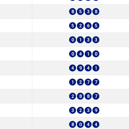
8
5
3
8
5
2
6
5
0
1
3
3
0
4
1
0
4
9
4
1
1
2
7
7
2
8
8
7
3
2
3
9
8
0
4
4