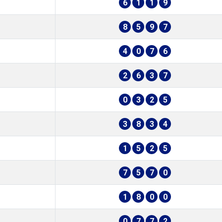
6
1
1
9
8
5
9
7
4
0
7
6
2
6
3
7
0
3
2
5
3
8
3
4
1
5
2
5
7
5
7
0
1
8
0
0
0
7
7
2