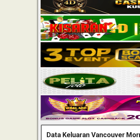
Data Keluaran Vancouver Mor