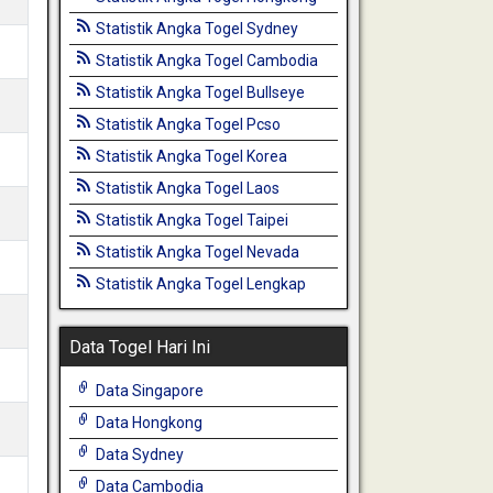
Statistik Angka Togel Sydney
Statistik Angka Togel Cambodia
Statistik Angka Togel Bullseye
Statistik Angka Togel Pcso
Statistik Angka Togel Korea
Statistik Angka Togel Laos
Statistik Angka Togel Taipei
Statistik Angka Togel Nevada
Statistik Angka Togel Lengkap
Data Togel Hari Ini
Data Singapore
Data Hongkong
Data Sydney
Data Cambodia