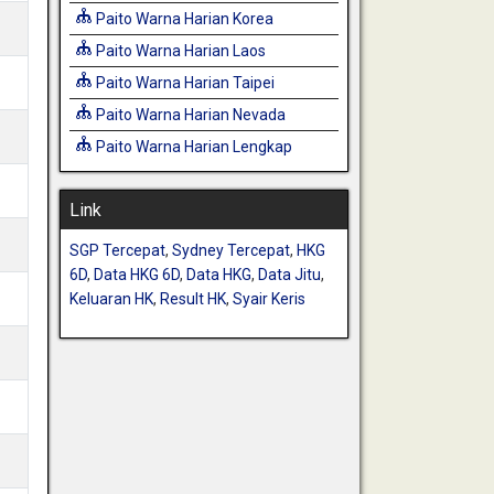
Paito Warna Harian Korea
Paito Warna Harian Laos
Paito Warna Harian Taipei
Paito Warna Harian Nevada
Paito Warna Harian Lengkap
Link
SGP Tercepat
,
Sydney Tercepat
,
HKG
6D
,
Data HKG 6D
,
Data HKG
,
Data Jitu
,
Keluaran HK
,
Result HK
,
Syair Keris