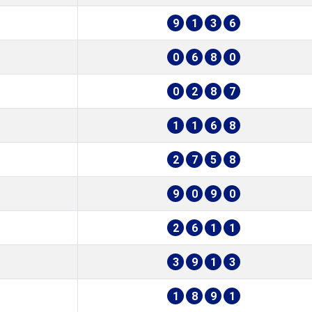
9
1
3
6
0
6
8
0
0
2
8
7
1
1
6
8
2
7
5
8
9
0
9
0
2
6
1
1
3
9
1
3
1
8
9
1