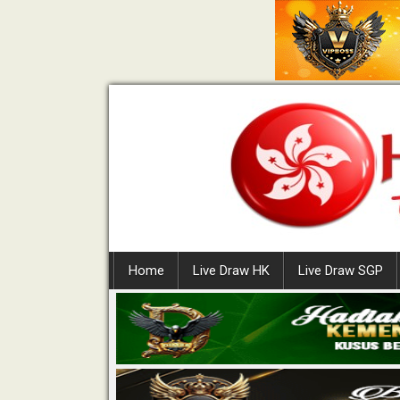
Home
Live Draw HK
Live Draw SGP