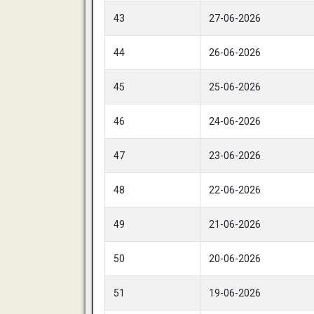
43
27-06-2026
44
26-06-2026
45
25-06-2026
46
24-06-2026
47
23-06-2026
48
22-06-2026
49
21-06-2026
50
20-06-2026
51
19-06-2026