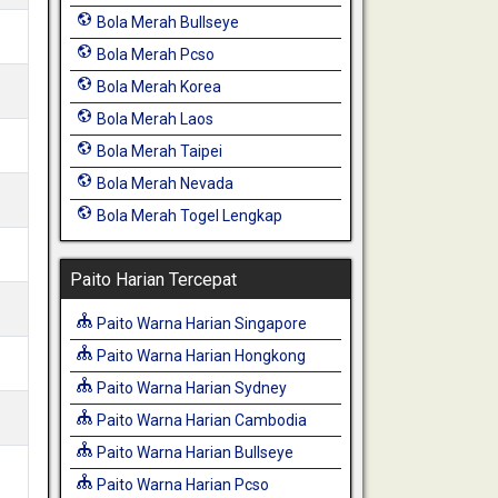
Bola Merah Bullseye
Bola Merah Pcso
Bola Merah Korea
Bola Merah Laos
Bola Merah Taipei
Bola Merah Nevada
Bola Merah Togel Lengkap
Paito Harian Tercepat
Paito Warna Harian Singapore
Paito Warna Harian Hongkong
Paito Warna Harian Sydney
Paito Warna Harian Cambodia
Paito Warna Harian Bullseye
Paito Warna Harian Pcso