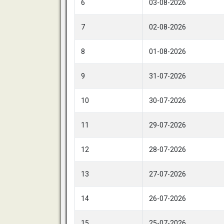
6
03-08-2026
7
02-08-2026
8
01-08-2026
9
31-07-2026
10
30-07-2026
11
29-07-2026
12
28-07-2026
13
27-07-2026
14
26-07-2026
15
25-07-2026