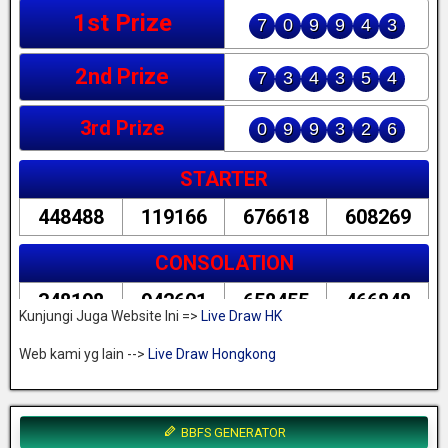
Kunjungi Juga Website Ini =>
Live Draw HK
Web kami yg lain -->
Live Draw Hongkong
BBFS GENERATOR