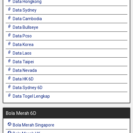
Data Hongkong
Data Sydney
Data Cambodia
Data Bullseye
Data Pcso
Data Korea
Data Laos
Data Taipei
Data Nevada
Data HK 6D
Data Sydney 6D
Data Togel Lengkap
Bola Merah 6D
Bola Merah Singapore