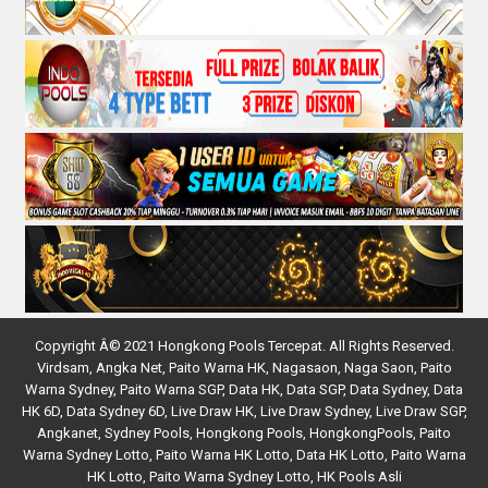
Copyright
Â©
2021 Hongkong Pools Tercepat. All Rights Reserved.
Virdsam
,
Angka Net
,
Paito Warna HK
,
Nagasaon
,
Naga Saon
,
Paito
Warna Sydney
,
Paito Warna SGP
,
Data HK
,
Data SGP
,
Data Sydney
,
Data
HK 6D
,
Data Sydney 6D
,
Live Draw HK
,
Live Draw Sydney
,
Live Draw SGP
,
Angkanet
,
Sydney Pools
,
Hongkong Pools
,
HongkongPools
,
Paito
Warna Sydney Lotto
,
Paito Warna HK Lotto
,
Data HK Lotto
,
Paito Warna
HK Lotto
,
Paito Warna Sydney Lotto
,
HK Pools Asli