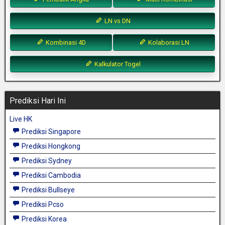
LN vs DN
Kombinasi 4D
Kolaborasi LN
Kalkulator Togel
Prediksi Hari Ini
Live HK
Prediksi Singapore
Prediksi Hongkong
Prediksi Sydney
Prediksi Cambodia
Prediksi Bullseye
Prediksi Pcso
Prediksi Korea