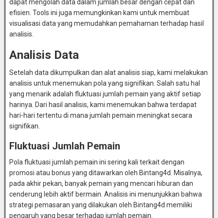
dapat mengolah data dalam jumlah besar dengan cepat dan
efisien. Tools ini juga memungkinkan kami untuk membuat
visualisasi data yang memudahkan pemahaman terhadap hasil
analisis.
Analisis Data
Setelah data dikumpulkan dan alat analisis siap, kami melakukan
analisis untuk menemukan pola yang signifikan. Salah satu hal
yang menarik adalah fluktuasi jumlah pemain yang aktif setiap
harinya. Dari hasil analisis, kami menemukan bahwa terdapat
hari-hari tertentu di mana jumlah pemain meningkat secara
signifikan.
Fluktuasi Jumlah Pemain
Pola fluktuasi jumlah pemain ini sering kali terkait dengan
promosi atau bonus yang ditawarkan oleh Bintang4d. Misalnya,
pada akhir pekan, banyak pemain yang mencari hiburan dan
cenderung lebih aktif bermain. Analisis ini menunjukkan bahwa
strategi pemasaran yang dilakukan oleh Bintang4d memiliki
pengaruh yang besar terhadap jumlah pemain.