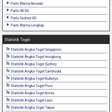
Paito Warna Nevada
Paito HK 6D
Paito Sydney 6D
Paito Warna Lengkap
Statistik Togel
Statistik Angka Togel Singapore
Statistik Angka Togel Hongkong
Statistik Angka Togel Sydney
Statistik Angka Togel Cambodia
Statistik Angka Togel Bullseye
Statistik Angka Togel Pcso
Statistik Angka Togel Korea
Statistik Angka Togel Laos
Statistik Angka Togel Taipei