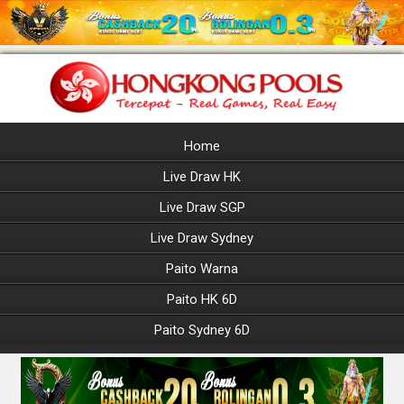
Home
Live Draw HK
Live Draw SGP
Live Draw Sydney
Paito Warna
Paito HK 6D
Paito Sydney 6D