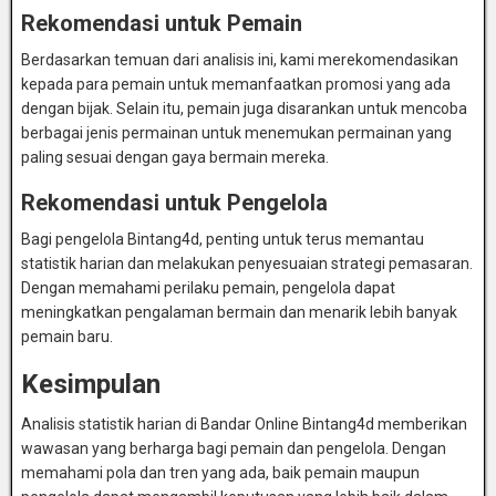
Rekomendasi untuk Pemain
Berdasarkan temuan dari analisis ini, kami merekomendasikan
kepada para pemain untuk memanfaatkan promosi yang ada
dengan bijak. Selain itu, pemain juga disarankan untuk mencoba
berbagai jenis permainan untuk menemukan permainan yang
paling sesuai dengan gaya bermain mereka.
Rekomendasi untuk Pengelola
Bagi pengelola Bintang4d, penting untuk terus memantau
statistik harian dan melakukan penyesuaian strategi pemasaran.
Dengan memahami perilaku pemain, pengelola dapat
meningkatkan pengalaman bermain dan menarik lebih banyak
pemain baru.
Kesimpulan
Analisis statistik harian di Bandar Online Bintang4d memberikan
wawasan yang berharga bagi pemain dan pengelola. Dengan
memahami pola dan tren yang ada, baik pemain maupun