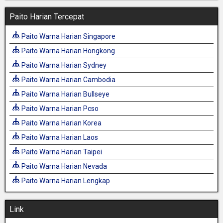
Paito Harian Tercepat
Paito Warna Harian Singapore
Paito Warna Harian Hongkong
Paito Warna Harian Sydney
Paito Warna Harian Cambodia
Paito Warna Harian Bullseye
Paito Warna Harian Pcso
Paito Warna Harian Korea
Paito Warna Harian Laos
Paito Warna Harian Taipei
Paito Warna Harian Nevada
Paito Warna Harian Lengkap
Link