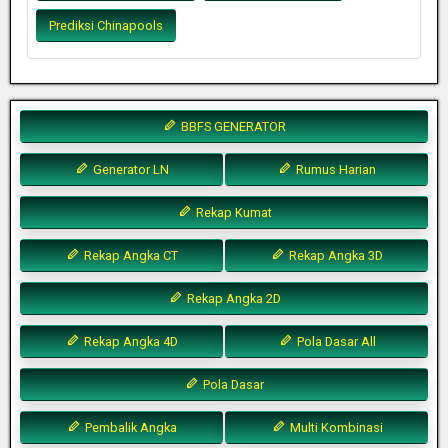
Prediksi Chinapools
BBFS GENERATOR
Generator LN
Rumus Harian
Rekap Kumat
Rekap Angka CT
Rekap Angka 3D
Rekap Angka 2D
Rekap Angka 4D
Pola Dasar All
Pola Dasar
Pembalik Angka
Multi Kombinasi