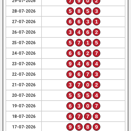
7
9
0
2
29-07-2026
5
8
5
3
28-07-2026
6
6
3
1
27-07-2026
3
4
6
2
26-07-2026
5
7
1
5
25-07-2026
6
6
2
7
24-07-2026
9
4
6
4
23-07-2026
9
6
7
3
22-07-2026
3
7
0
2
21-07-2026
5
5
5
4
20-07-2026
6
3
0
7
19-07-2026
6
7
7
8
18-07-2026
9
5
8
9
17-07-2026