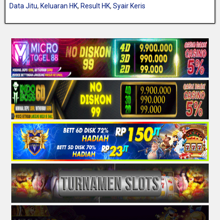
Data Jitu
,
Keluaran HK
,
Result HK
,
Syair Keris