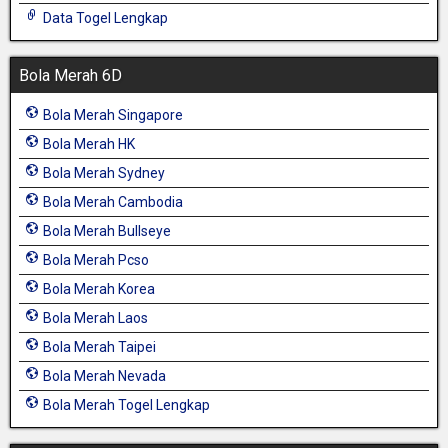
Data Togel Lengkap
Bola Merah 6D
Bola Merah Singapore
Bola Merah HK
Bola Merah Sydney
Bola Merah Cambodia
Bola Merah Bullseye
Bola Merah Pcso
Bola Merah Korea
Bola Merah Laos
Bola Merah Taipei
Bola Merah Nevada
Bola Merah Togel Lengkap