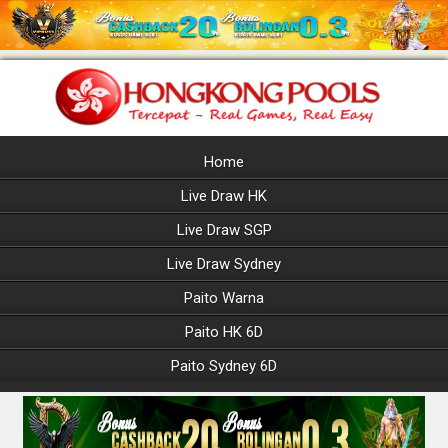
Home
Live Draw HK
Live Draw SGP
Live Draw Sydney
Paito Warna
Paito HK 6D
Paito Sydney 6D