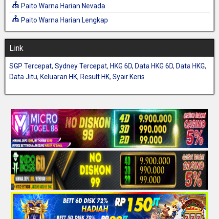
Paito Warna Harian Nevada
Paito Warna Harian Lengkap
Link
SGP Tercepat
,
Sydney Tercepat
,
HKG 6D
,
Data HKG 6D
,
Data HKG
,
Data Jitu
,
Keluaran HK
,
Result HK
,
Syair Keris