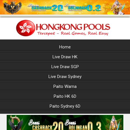
Home
Live Draw HK
Live Draw SGP
Live Draw Sydney
Paito Warna
Paito HK 6D
Paito Sydney 6D