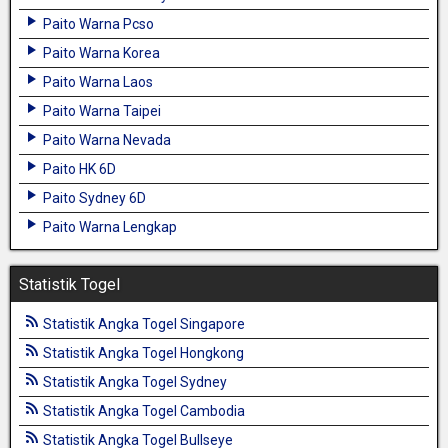
Paito Warna Pcso
Paito Warna Korea
Paito Warna Laos
Paito Warna Taipei
Paito Warna Nevada
Paito HK 6D
Paito Sydney 6D
Paito Warna Lengkap
Statistik Togel
Statistik Angka Togel Singapore
Statistik Angka Togel Hongkong
Statistik Angka Togel Sydney
Statistik Angka Togel Cambodia
Statistik Angka Togel Bullseye