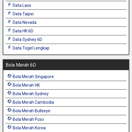
Data Laos
Data Taipei
Data Nevada
Data HK 6D
Data Sydney 6D
Data Togel Lengkap
Bola Merah 6D
Bola Merah Singapore
Bola Merah HK
Bola Merah Sydney
Bola Merah Cambodia
Bola Merah Bullseye
Bola Merah Pcso
Bola Merah Korea