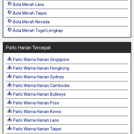
Bola Merah Laos
Bola Merah Taipei
Bola Merah Nevada
Bola Merah Togel Lengkap
Paito Harian Tercepat
Paito Warna Harian Singapore
Paito Warna Harian Hongkong
Paito Warna Harian Sydney
Paito Warna Harian Cambodia
Paito Warna Harian Bullseye
Paito Warna Harian Pcso
Paito Warna Harian Korea
Paito Warna Harian Laos
Paito Warna Harian Taipei