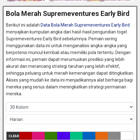
Bola Merah Supremeventures Early Bird
Berikut ini adalah
Data Bola Merah Supremeventures Early Bird
menyajikan kumpulan angka dari hasil-hasil pengundian togel
Supremeventures Early Bird sebelumnya. Pemain sering
menggunakan data ini untuk menganalisis angka-angka yang
berpotensi muncul kembali atau memiliki pola tertentu. Dengan
informasi ini, pemain dapat merumuskan prediksi yang lebih
akurat dan merancang strategi taruhan yang lebih efektif,
sehingga peluang untuk meraih kemenangan dapat ditingkatkan.
Akses yang mudah ke data ini menjadikannya alat berharga bagi
mereka yang serius dalam meningkatkan strategi permainan
mereka.
CLEAR