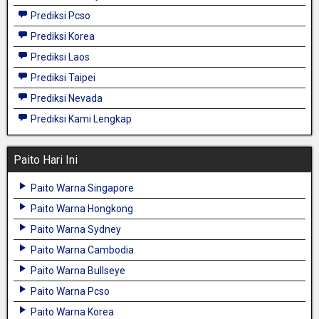
Prediksi Pcso
Prediksi Korea
Prediksi Laos
Prediksi Taipei
Prediksi Nevada
Prediksi Kami Lengkap
Paito Hari Ini
Paito Warna Singapore
Paito Warna Hongkong
Paito Warna Sydney
Paito Warna Cambodia
Paito Warna Bullseye
Paito Warna Pcso
Paito Warna Korea