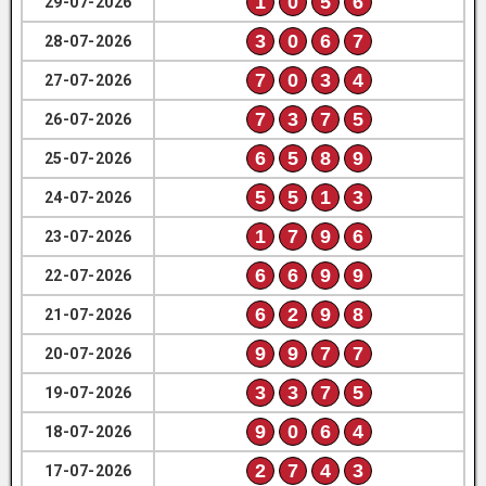
1
0
5
6
29-07-2026
3
0
6
7
28-07-2026
7
0
3
4
27-07-2026
7
3
7
5
26-07-2026
6
5
8
9
25-07-2026
5
5
1
3
24-07-2026
1
7
9
6
23-07-2026
6
6
9
9
22-07-2026
6
2
9
8
21-07-2026
9
9
7
7
20-07-2026
3
3
7
5
19-07-2026
9
0
6
4
18-07-2026
2
7
4
3
17-07-2026