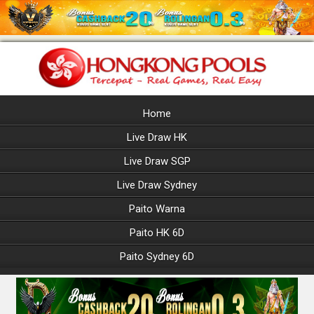
Home
Live Draw HK
Live Draw SGP
Live Draw Sydney
Paito Warna
Paito HK 6D
Paito Sydney 6D