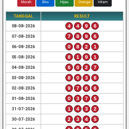
Merah
Biru
Hijau
Orange
Hitam
TANGGAL
RESULT
4
4
9
6
08-08-2026
7
8
9
6
07-08-2026
0
8
2
1
06-08-2026
8
1
9
1
05-08-2026
6
0
2
7
04-08-2026
8
0
3
6
03-08-2026
9
7
6
6
02-08-2026
0
3
7
5
01-08-2026
1
4
3
2
31-07-2026
2
3
4
5
30-07-2026