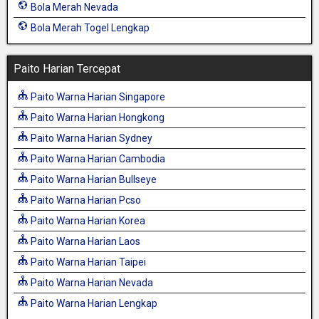
Bola Merah Nevada
Bola Merah Togel Lengkap
Paito Harian Tercepat
Paito Warna Harian Singapore
Paito Warna Harian Hongkong
Paito Warna Harian Sydney
Paito Warna Harian Cambodia
Paito Warna Harian Bullseye
Paito Warna Harian Pcso
Paito Warna Harian Korea
Paito Warna Harian Laos
Paito Warna Harian Taipei
Paito Warna Harian Nevada
Paito Warna Harian Lengkap