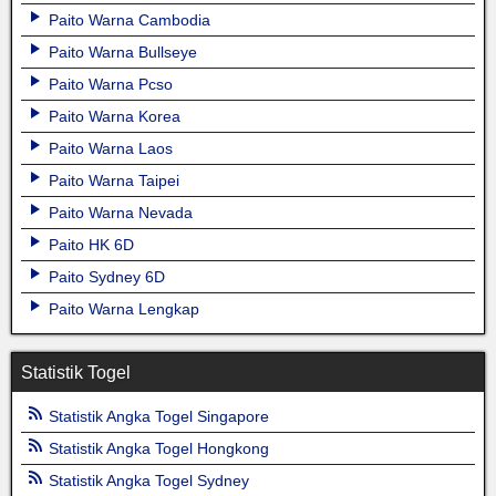
Paito Warna Cambodia
Paito Warna Bullseye
Paito Warna Pcso
Paito Warna Korea
Paito Warna Laos
Paito Warna Taipei
Paito Warna Nevada
Paito HK 6D
Paito Sydney 6D
Paito Warna Lengkap
Statistik Togel
Statistik Angka Togel Singapore
Statistik Angka Togel Hongkong
Statistik Angka Togel Sydney