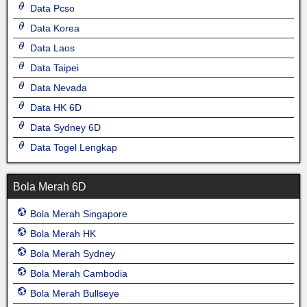
Data Pcso
Data Korea
Data Laos
Data Taipei
Data Nevada
Data HK 6D
Data Sydney 6D
Data Togel Lengkap
Bola Merah 6D
Bola Merah Singapore
Bola Merah HK
Bola Merah Sydney
Bola Merah Cambodia
Bola Merah Bullseye