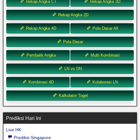
Rekap Angka CT
Rekap Angka 3D
Rekap Angka 2D
Rekap Angka 4D
Pola Dasar All
Pola Dasar
Pembalik Angka
Multi Kombinasi
LN vs DN
Kombinasi 4D
Kolaborasi LN
Kalkulator Togel
Prediksi Hari Ini
Live HK
Prediksi Singapore