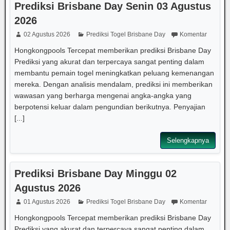
Prediksi Brisbane Day Senin 03 Agustus
2026
02 Agustus 2026
Prediksi Togel Brisbane Day
Komentar
Hongkongpools Tercepat memberikan prediksi Brisbane Day
Prediksi yang akurat dan terpercaya sangat penting dalam
membantu pemain togel meningkatkan peluang kemenangan
mereka. Dengan analisis mendalam, prediksi ini memberikan
wawasan yang berharga mengenai angka-angka yang
berpotensi keluar dalam pengundian berikutnya. Penyajian
[...]
Selengkapnya
Prediksi Brisbane Day Minggu 02
Agustus 2026
01 Agustus 2026
Prediksi Togel Brisbane Day
Komentar
Hongkongpools Tercepat memberikan prediksi Brisbane Day
Prediksi yang akurat dan terpercaya sangat penting dalam