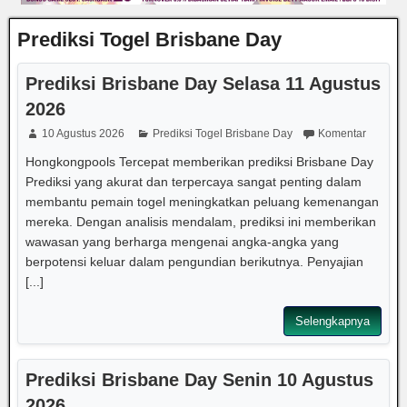
Prediksi Togel Brisbane Day
Prediksi Brisbane Day Selasa 11 Agustus
2026
10 Agustus 2026
Prediksi Togel Brisbane Day
Komentar
Hongkongpools Tercepat memberikan prediksi Brisbane Day
Prediksi yang akurat dan terpercaya sangat penting dalam
membantu pemain togel meningkatkan peluang kemenangan
mereka. Dengan analisis mendalam, prediksi ini memberikan
wawasan yang berharga mengenai angka-angka yang
berpotensi keluar dalam pengundian berikutnya. Penyajian
[...]
Selengkapnya
Prediksi Brisbane Day Senin 10 Agustus
2026