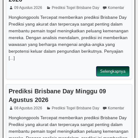
09 Agustus 2026
Prediksi Togel Brisbane Day
Komentar
Hongkongpools Tercepat memberikan prediksi Brisbane Day
Prediksi yang akurat dan terpercaya sangat penting dalam
membantu pemain togel meningkatkan peluang kemenangan
mereka. Dengan analisis mendalam, prediksi ini memberikan
wawasan yang berharga mengenai angka-angka yang
berpotensi keluar dalam pengundian berikutnya. Penyajian
[...]
Selengkapnya
Prediksi Brisbane Day Minggu 09
Agustus 2026
08 Agustus 2026
Prediksi Togel Brisbane Day
Komentar
Hongkongpools Tercepat memberikan prediksi Brisbane Day
Prediksi yang akurat dan terpercaya sangat penting dalam
membantu pemain togel meningkatkan peluang kemenangan