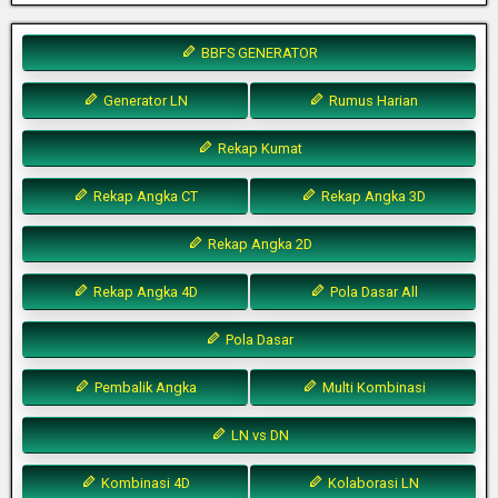
BBFS GENERATOR
Generator LN
Rumus Harian
Rekap Kumat
Rekap Angka CT
Rekap Angka 3D
Rekap Angka 2D
Rekap Angka 4D
Pola Dasar All
Pola Dasar
Pembalik Angka
Multi Kombinasi
LN vs DN
Kombinasi 4D
Kolaborasi LN