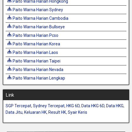
Paito Warna Harian Hongkong
Paito Warna Harian Sydney
Paito Warna Harian Cambodia
Paito Warna Harian Bullseye
Paito Warna Harian Pcso
Paito Warna Harian Korea
Paito Warna Harian Laos
Paito Warna Harian Taipei
Paito Warna Harian Nevada
Paito Warna Harian Lengkap
Link
SGP Tercepat
,
Sydney Tercepat
,
HKG 6D
,
Data HKG 6D
,
Data HKG
,
Data Jitu
,
Keluaran HK
,
Result HK
,
Syair Keris