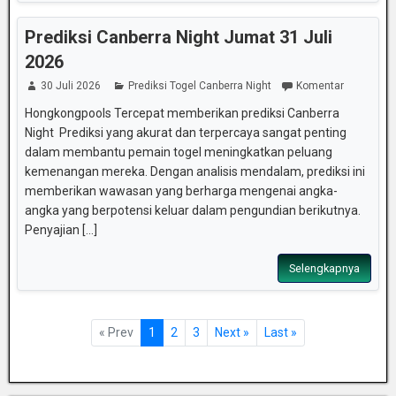
Prediksi Canberra Night Jumat 31 Juli
2026
30 Juli 2026
Prediksi Togel Canberra Night
Komentar
Hongkongpools Tercepat memberikan prediksi Canberra
Night Prediksi yang akurat dan terpercaya sangat penting
dalam membantu pemain togel meningkatkan peluang
kemenangan mereka. Dengan analisis mendalam, prediksi ini
memberikan wawasan yang berharga mengenai angka-
angka yang berpotensi keluar dalam pengundian berikutnya.
Penyajian [...]
Selengkapnya
« Prev
1
2
3
Next »
Last »