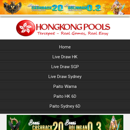
Home
Live Draw HK
Live Draw SGP
Live Draw Sydney
Paito Warna
Paito HK 6D
Paito Sydney 6D