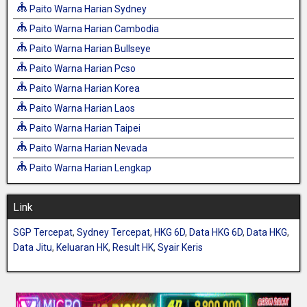
Paito Warna Harian Sydney
Paito Warna Harian Cambodia
Paito Warna Harian Bullseye
Paito Warna Harian Pcso
Paito Warna Harian Korea
Paito Warna Harian Laos
Paito Warna Harian Taipei
Paito Warna Harian Nevada
Paito Warna Harian Lengkap
Link
SGP Tercepat
,
Sydney Tercepat
,
HKG 6D
,
Data HKG 6D
,
Data HKG
,
Data Jitu
,
Keluaran HK
,
Result HK
,
Syair Keris