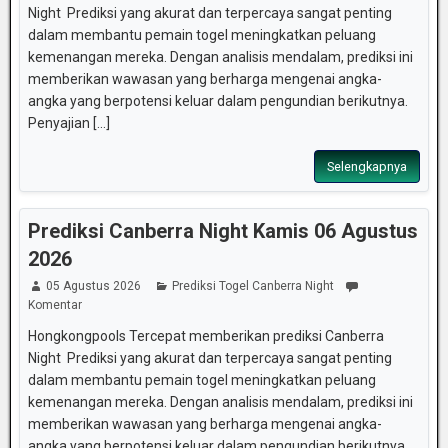
Night Prediksi yang akurat dan terpercaya sangat penting
dalam membantu pemain togel meningkatkan peluang
kemenangan mereka. Dengan analisis mendalam, prediksi ini
memberikan wawasan yang berharga mengenai angka-
angka yang berpotensi keluar dalam pengundian berikutnya.
Penyajian [...]
Selengkapnya
Prediksi Canberra Night Kamis 06 Agustus
2026
05 Agustus 2026
Prediksi Togel Canberra Night
Komentar
Hongkongpools Tercepat memberikan prediksi Canberra
Night Prediksi yang akurat dan terpercaya sangat penting
dalam membantu pemain togel meningkatkan peluang
kemenangan mereka. Dengan analisis mendalam, prediksi ini
memberikan wawasan yang berharga mengenai angka-
angka yang berpotensi keluar dalam pengundian berikutnya.