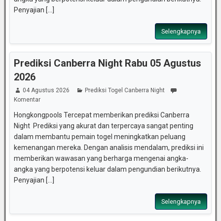
Penyajian [...]
Selengkapnya
Prediksi Canberra Night Rabu 05 Agustus
2026
04 Agustus 2026
Prediksi Togel Canberra Night
Komentar
Hongkongpools Tercepat memberikan prediksi Canberra
Night Prediksi yang akurat dan terpercaya sangat penting
dalam membantu pemain togel meningkatkan peluang
kemenangan mereka. Dengan analisis mendalam, prediksi ini
memberikan wawasan yang berharga mengenai angka-
angka yang berpotensi keluar dalam pengundian berikutnya.
Penyajian [...]
Selengkapnya