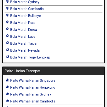
Bola Merah Sydney
Bola Merah Cambodia
Bola Merah Bullseye
Bola Merah Pcso
Bola Merah Korea
Bola Merah Laos
Bola Merah Taipei
Bola Merah Nevada
Bola Merah Togel Lengkap
Paito Harian Tercepat
Paito Warna Harian Singapore
Paito Warna Harian Hongkong
Paito Warna Harian Sydney
Paito Warna Harian Cambodia