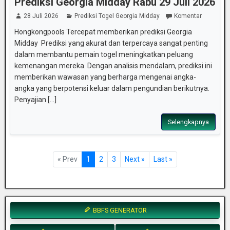
Prediksi Georgia Midday Rabu 29 Juli 2026
28 Juli 2026
Prediksi Togel Georgia Midday
Komentar
Hongkongpools Tercepat memberikan prediksi Georgia
Midday Prediksi yang akurat dan terpercaya sangat penting
dalam membantu pemain togel meningkatkan peluang
kemenangan mereka. Dengan analisis mendalam, prediksi ini
memberikan wawasan yang berharga mengenai angka-
angka yang berpotensi keluar dalam pengundian berikutnya.
Penyajian [...]
Selengkapnya
« Prev
1
2
3
Next »
Last »
BBFS GENERATOR