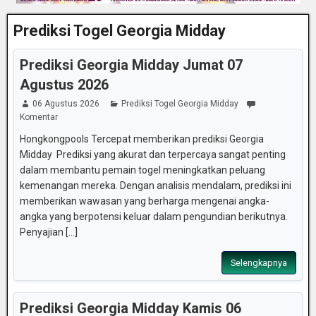
Prediksi Togel Georgia Midday
Prediksi Georgia Midday Jumat 07
Agustus 2026
06 Agustus 2026
Prediksi Togel Georgia Midday
Komentar
Hongkongpools Tercepat memberikan prediksi Georgia
Midday Prediksi yang akurat dan terpercaya sangat penting
dalam membantu pemain togel meningkatkan peluang
kemenangan mereka. Dengan analisis mendalam, prediksi ini
memberikan wawasan yang berharga mengenai angka-
angka yang berpotensi keluar dalam pengundian berikutnya.
Penyajian [...]
Selengkapnya
Prediksi Georgia Midday Kamis 06