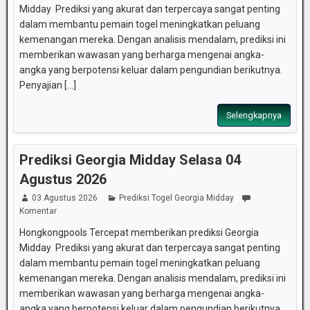
Midday Prediksi yang akurat dan terpercaya sangat penting
dalam membantu pemain togel meningkatkan peluang
kemenangan mereka. Dengan analisis mendalam, prediksi ini
memberikan wawasan yang berharga mengenai angka-
angka yang berpotensi keluar dalam pengundian berikutnya.
Penyajian [...]
Selengkapnya
Prediksi Georgia Midday Selasa 04
Agustus 2026
03 Agustus 2026
Prediksi Togel Georgia Midday
Komentar
Hongkongpools Tercepat memberikan prediksi Georgia
Midday Prediksi yang akurat dan terpercaya sangat penting
dalam membantu pemain togel meningkatkan peluang
kemenangan mereka. Dengan analisis mendalam, prediksi ini
memberikan wawasan yang berharga mengenai angka-
angka yang berpotensi keluar dalam pengundian berikutnya.