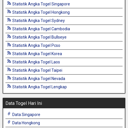
Statistik Angka Togel Singapore
Statistik Angka Togel Hongkong
Statistik Angka Togel Sydney
Statistik Angka Togel Cambodia
Statistik Angka Togel Bullseye
Statistik Angka Togel Pcso
Statistik Angka Togel Korea
Statistik Angka Togel Laos
Statistik Angka Togel Taipei
Statistik Angka Togel Nevada
Statistik Angka Togel Lengkap
Data Togel Hari Ini
Data Singapore
Data Hongkong