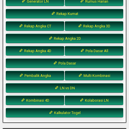
Generator LN
Rumus Harian
Rekap Kumat
Rekap Angka CT
Rekap Angka 3D
Rekap Angka 2D
Rekap Angka 4D
Pola Dasar All
Pola Dasar
Pembalik Angka
Multi Kombinasi
LN vs DN
Kombinasi 4D
Kolaborasi LN
Kalkulator Togel