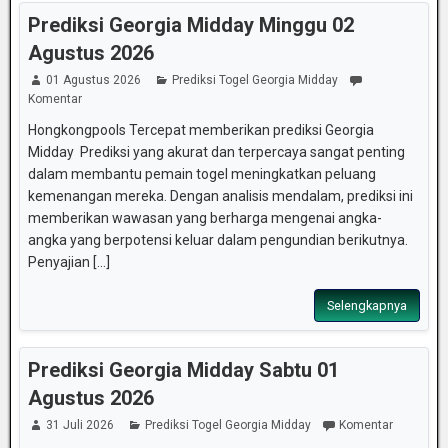
Prediksi Georgia Midday Minggu 02
Agustus 2026
01 Agustus 2026
Prediksi Togel Georgia Midday
Komentar
Hongkongpools Tercepat memberikan prediksi Georgia
Midday Prediksi yang akurat dan terpercaya sangat penting
dalam membantu pemain togel meningkatkan peluang
kemenangan mereka. Dengan analisis mendalam, prediksi ini
memberikan wawasan yang berharga mengenai angka-
angka yang berpotensi keluar dalam pengundian berikutnya.
Penyajian [...]
Selengkapnya
Prediksi Georgia Midday Sabtu 01
Agustus 2026
31 Juli 2026
Prediksi Togel Georgia Midday
Komentar