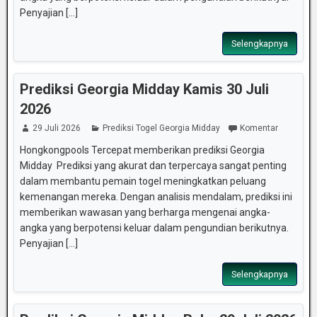
Penyajian [...]
Selengkapnya
Prediksi Georgia Midday Kamis 30 Juli
2026
29 Juli 2026
Prediksi Togel Georgia Midday
Komentar
Hongkongpools Tercepat memberikan prediksi Georgia
Midday Prediksi yang akurat dan terpercaya sangat penting
dalam membantu pemain togel meningkatkan peluang
kemenangan mereka. Dengan analisis mendalam, prediksi ini
memberikan wawasan yang berharga mengenai angka-
angka yang berpotensi keluar dalam pengundian berikutnya.
Penyajian [...]
Selengkapnya