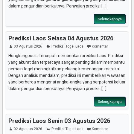
dalam pengundian berikutnya. Penyajian prediksi [...]
Selengkapnya
Prediksi Laos Selasa 04 Agustus 2026
03 Agustus 2026
Prediksi Togel Laos
Komentar
Hongkongpools Tercepat memberikan prediksi Laos Prediksi
yang akurat dan terpercaya sangat penting dalam membantu
pemain togel meningkatkan peluang kemenangan mereka.
Dengan analisis mendalam, prediksi ini memberikan wawasan
yang berharga mengenai angka-angka yang berpotensi keluar
dalam pengundian berikutnya. Penyajian prediksi [...]
Selengkapnya
Prediksi Laos Senin 03 Agustus 2026
02 Agustus 2026
Prediksi Togel Laos
Komentar