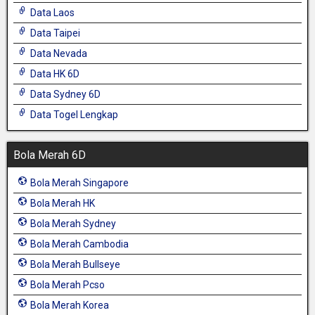
Data Laos
Data Taipei
Data Nevada
Data HK 6D
Data Sydney 6D
Data Togel Lengkap
Bola Merah 6D
Bola Merah Singapore
Bola Merah HK
Bola Merah Sydney
Bola Merah Cambodia
Bola Merah Bullseye
Bola Merah Pcso
Bola Merah Korea