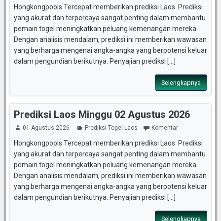
Hongkongpools Tercepat memberikan prediksi Laos Prediksi
yang akurat dan terpercaya sangat penting dalam membantu
pemain togel meningkatkan peluang kemenangan mereka.
Dengan analisis mendalam, prediksi ini memberikan wawasan
yang berharga mengenai angka-angka yang berpotensi keluar
dalam pengundian berikutnya. Penyajian prediksi [...]
Selengkapnya
Prediksi Laos Minggu 02 Agustus 2026
01 Agustus 2026
Prediksi Togel Laos
Komentar
Hongkongpools Tercepat memberikan prediksi Laos Prediksi
yang akurat dan terpercaya sangat penting dalam membantu
pemain togel meningkatkan peluang kemenangan mereka.
Dengan analisis mendalam, prediksi ini memberikan wawasan
yang berharga mengenai angka-angka yang berpotensi keluar
dalam pengundian berikutnya. Penyajian prediksi [...]
Selengkapnya