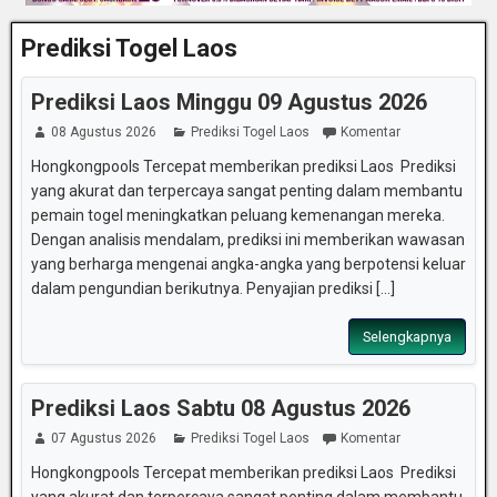
Prediksi Togel Laos
Prediksi Laos Minggu 09 Agustus 2026
08 Agustus 2026
Prediksi Togel Laos
Komentar
Hongkongpools Tercepat memberikan prediksi Laos Prediksi
yang akurat dan terpercaya sangat penting dalam membantu
pemain togel meningkatkan peluang kemenangan mereka.
Dengan analisis mendalam, prediksi ini memberikan wawasan
yang berharga mengenai angka-angka yang berpotensi keluar
dalam pengundian berikutnya. Penyajian prediksi [...]
Selengkapnya
Prediksi Laos Sabtu 08 Agustus 2026
07 Agustus 2026
Prediksi Togel Laos
Komentar
Hongkongpools Tercepat memberikan prediksi Laos Prediksi