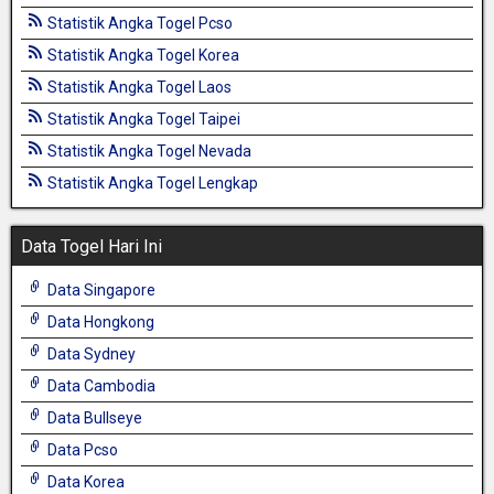
Statistik Angka Togel Pcso
Statistik Angka Togel Korea
Statistik Angka Togel Laos
Statistik Angka Togel Taipei
Statistik Angka Togel Nevada
Statistik Angka Togel Lengkap
Data Togel Hari Ini
Data Singapore
Data Hongkong
Data Sydney
Data Cambodia
Data Bullseye
Data Pcso
Data Korea