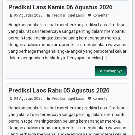
Prediksi Laos Kamis 06 Agustus 2026
05 Agustus 2026
Prediksi Togel Laos
Komentar
Hongkongpools Tercepat memberikan prediksi Laos Prediksi
yang akurat dan terpercaya sangat penting dalam membantu
pemain togel meningkatkan peluang kemenangan mereka.
Dengan analisis mendalam, prediksi ini memberikan wawasan
yang berharga mengenai angka-angka yang berpotensi keluar
dalam pengundian berikutnya. Penyajian prediksi [...]
Selengkapnya
Prediksi Laos Rabu 05 Agustus 2026
04 Agustus 2026
Prediksi Togel Laos
Komentar
Hongkongpools Tercepat memberikan prediksi Laos Prediksi
yang akurat dan terpercaya sangat penting dalam membantu
pemain togel meningkatkan peluang kemenangan mereka.
Dengan analisis mendalam, prediksi ini memberikan wawasan
yang berharga mengenai angka-angka yang berpotensi keluar