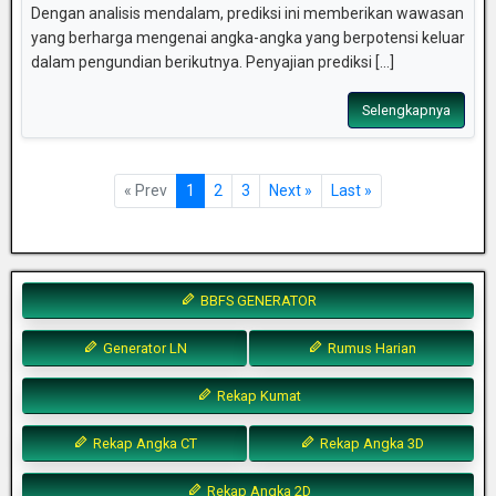
Dengan analisis mendalam, prediksi ini memberikan wawasan
yang berharga mengenai angka-angka yang berpotensi keluar
dalam pengundian berikutnya. Penyajian prediksi [...]
Selengkapnya
« Prev
1
2
3
Next »
Last »
BBFS GENERATOR
Generator LN
Rumus Harian
Rekap Kumat
Rekap Angka CT
Rekap Angka 3D
Rekap Angka 2D