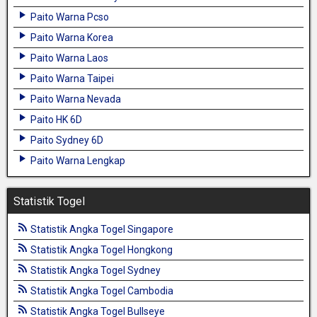
Paito Warna Pcso
Paito Warna Korea
Paito Warna Laos
Paito Warna Taipei
Paito Warna Nevada
Paito HK 6D
Paito Sydney 6D
Paito Warna Lengkap
Statistik Togel
Statistik Angka Togel Singapore
Statistik Angka Togel Hongkong
Statistik Angka Togel Sydney
Statistik Angka Togel Cambodia
Statistik Angka Togel Bullseye