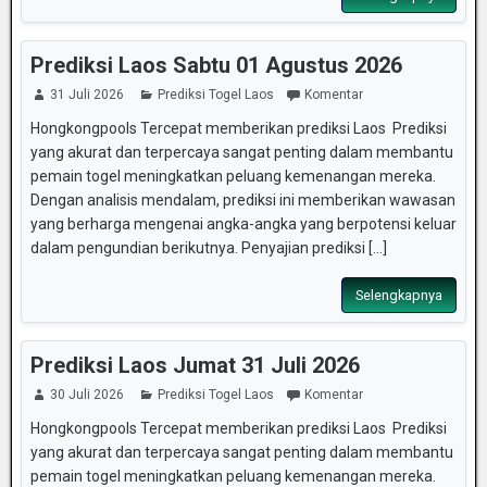
Prediksi Laos Sabtu 01 Agustus 2026
31 Juli 2026
Prediksi Togel Laos
Komentar
Hongkongpools Tercepat memberikan prediksi Laos Prediksi
yang akurat dan terpercaya sangat penting dalam membantu
pemain togel meningkatkan peluang kemenangan mereka.
Dengan analisis mendalam, prediksi ini memberikan wawasan
yang berharga mengenai angka-angka yang berpotensi keluar
dalam pengundian berikutnya. Penyajian prediksi [...]
Selengkapnya
Prediksi Laos Jumat 31 Juli 2026
30 Juli 2026
Prediksi Togel Laos
Komentar
Hongkongpools Tercepat memberikan prediksi Laos Prediksi
yang akurat dan terpercaya sangat penting dalam membantu
pemain togel meningkatkan peluang kemenangan mereka.