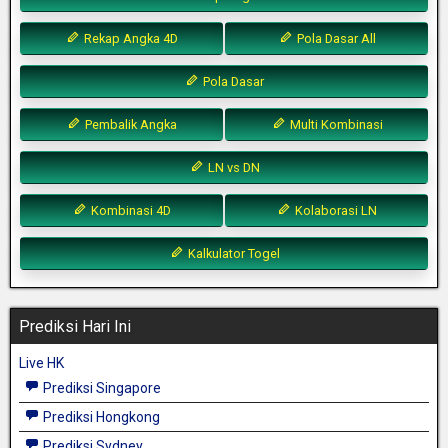
Rekap Angka 4D
Pola Dasar All
Pola Dasar
Pembalik Angka
Multi Kombinasi
LN vs DN
Kombinasi 4D
Kolaborasi LN
Kalkulator Togel
Prediksi Hari Ini
Live HK
Prediksi Singapore
Prediksi Hongkong
Prediksi Sydney