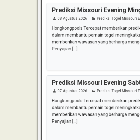
Prediksi Missouri Evening Mi
08 Agustus 2026
Prediksi Togel Missouri 
Hongkongpools Tercepat memberikan prediksi
dalam membantu pemain togel meningkatkan
memberikan wawasan yang berharga mengena
Penyajian [...]
Prediksi Missouri Evening Sab
07 Agustus 2026
Prediksi Togel Missouri 
Hongkongpools Tercepat memberikan prediksi
dalam membantu pemain togel meningkatkan
memberikan wawasan yang berharga mengena
Penyajian [...]