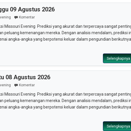
nggu 09 Agustus 2026
Evening
Komentar
 Missouri Evening Prediksi yang akurat dan terpercaya sangat pentin
 peluang kemenangan mereka. Dengan analisis mendalam, prediksi in
i angka-angka yang berpotensi keluar dalam pengundian berikutnya
Selengkapnya
tu 08 Agustus 2026
Evening
Komentar
 Missouri Evening Prediksi yang akurat dan terpercaya sangat pentin
 peluang kemenangan mereka. Dengan analisis mendalam, prediksi in
i angka-angka yang berpotensi keluar dalam pengundian berikutnya
Selengkapnya