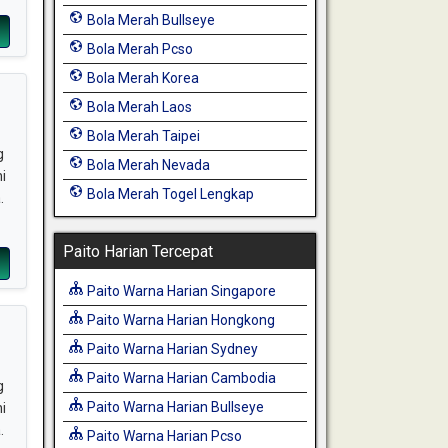
Bola Merah Bullseye
Bola Merah Pcso
Bola Merah Korea
Bola Merah Laos
Bola Merah Taipei
g
Bola Merah Nevada
i
Bola Merah Togel Lengkap
.
Paito Harian Tercepat
Paito Warna Harian Singapore
Paito Warna Harian Hongkong
Paito Warna Harian Sydney
Paito Warna Harian Cambodia
g
Paito Warna Harian Bullseye
i
.
Paito Warna Harian Pcso