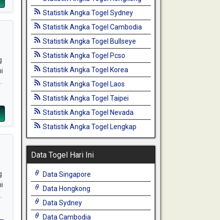
Statistik Angka Togel Sydney
Statistik Angka Togel Cambodia
Statistik Angka Togel Bullseye
Statistik Angka Togel Pcso
g
Statistik Angka Togel Korea
i
.
Statistik Angka Togel Laos
Statistik Angka Togel Taipei
Statistik Angka Togel Nevada
Statistik Angka Togel Lengkap
Data Togel Hari Ini
g
Data Singapore
i
Data Hongkong
.
Data Sydney
Data Cambodia