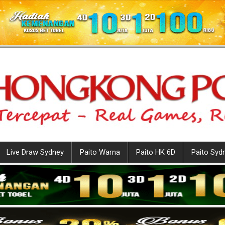
Live Draw Sydney
Paito Warna
Paito HK 6D
Paito Syd