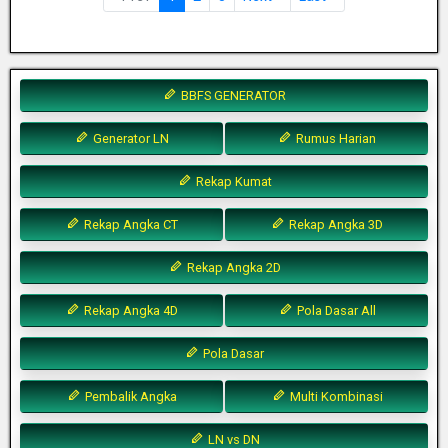
BBFS GENERATOR
Generator LN
Rumus Harian
Rekap Kumat
Rekap Angka CT
Rekap Angka 3D
Rekap Angka 2D
Rekap Angka 4D
Pola Dasar All
Pola Dasar
Pembalik Angka
Multi Kombinasi
LN vs DN