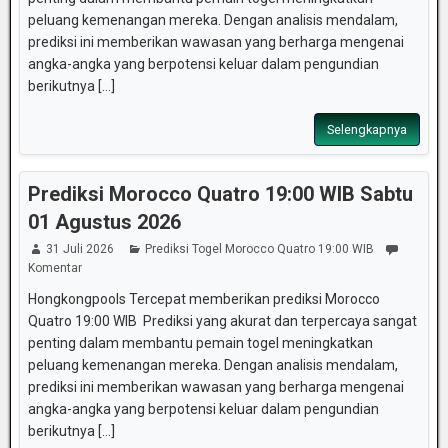
peluang kemenangan mereka. Dengan analisis mendalam,
prediksi ini memberikan wawasan yang berharga mengenai
angka-angka yang berpotensi keluar dalam pengundian
berikutnya [...]
Selengkapnya
Prediksi Morocco Quatro 19:00 WIB Sabtu
01 Agustus 2026
31 Juli 2026
Prediksi Togel Morocco Quatro 19:00 WIB
Komentar
Hongkongpools Tercepat memberikan prediksi Morocco
Quatro 19:00 WIB Prediksi yang akurat dan terpercaya sangat
penting dalam membantu pemain togel meningkatkan
peluang kemenangan mereka. Dengan analisis mendalam,
prediksi ini memberikan wawasan yang berharga mengenai
angka-angka yang berpotensi keluar dalam pengundian
berikutnya [...]