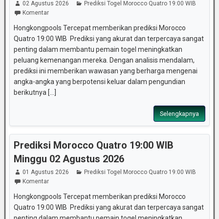
02 Agustus 2026
Prediksi Togel Morocco Quatro 19:00 WIB
Komentar
Hongkongpools Tercepat memberikan prediksi Morocco
Quatro 19:00 WIB Prediksi yang akurat dan terpercaya sangat
penting dalam membantu pemain togel meningkatkan
peluang kemenangan mereka. Dengan analisis mendalam,
prediksi ini memberikan wawasan yang berharga mengenai
angka-angka yang berpotensi keluar dalam pengundian
berikutnya [...]
Selengkapnya
Prediksi Morocco Quatro 19:00 WIB
Minggu 02 Agustus 2026
01 Agustus 2026
Prediksi Togel Morocco Quatro 19:00 WIB
Komentar
Hongkongpools Tercepat memberikan prediksi Morocco
Quatro 19:00 WIB Prediksi yang akurat dan terpercaya sangat
penting dalam membantu pemain togel meningkatkan