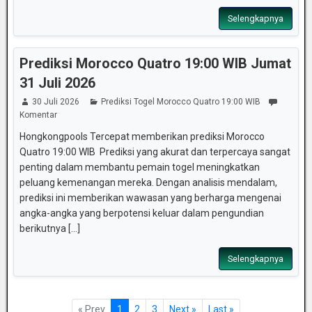
Selengkapnya
Prediksi Morocco Quatro 19:00 WIB Jumat
31 Juli 2026
30 Juli 2026
Prediksi Togel Morocco Quatro 19:00 WIB
Komentar
Hongkongpools Tercepat memberikan prediksi Morocco
Quatro 19:00 WIB Prediksi yang akurat dan terpercaya sangat
penting dalam membantu pemain togel meningkatkan
peluang kemenangan mereka. Dengan analisis mendalam,
prediksi ini memberikan wawasan yang berharga mengenai
angka-angka yang berpotensi keluar dalam pengundian
berikutnya [...]
Selengkapnya
« Prev
1
2
3
Next »
Last »