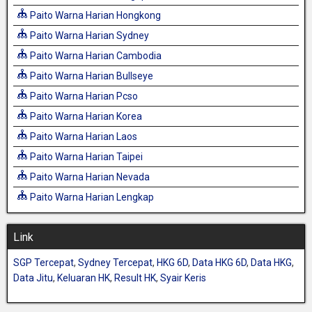
Paito Warna Harian Hongkong
Paito Warna Harian Sydney
Paito Warna Harian Cambodia
Paito Warna Harian Bullseye
Paito Warna Harian Pcso
Paito Warna Harian Korea
Paito Warna Harian Laos
Paito Warna Harian Taipei
Paito Warna Harian Nevada
Paito Warna Harian Lengkap
Link
SGP Tercepat
,
Sydney Tercepat
,
HKG 6D
,
Data HKG 6D
,
Data HKG
,
Data Jitu
,
Keluaran HK
,
Result HK
,
Syair Keris