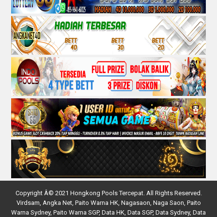
Copyright
Â©
2021 Hongkong Pools Tercepat. All Rights Reserved.
Virdsam
,
Angka Net
,
Paito Warna HK
,
Nagasaon
,
Naga Saon
,
Paito
Warna Sydney
,
Paito Warna SGP
,
Data HK
,
Data SGP
,
Data Sydney
,
Data