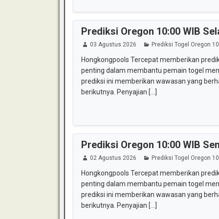
Prediksi Oregon 10:00 WIB Se
03 Agustus 2026
Prediksi Togel Oregon 1
Hongkongpools Tercepat memberikan prediks
penting dalam membantu pemain togel men
prediksi ini memberikan wawasan yang ber
berikutnya. Penyajian [...]
Prediksi Oregon 10:00 WIB Se
02 Agustus 2026
Prediksi Togel Oregon 1
Hongkongpools Tercepat memberikan prediks
penting dalam membantu pemain togel men
prediksi ini memberikan wawasan yang ber
berikutnya. Penyajian [...]