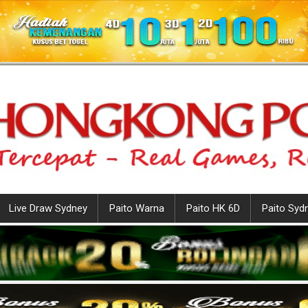
Live Draw Sydney
Paito Warna
Paito HK 6D
Paito Syd