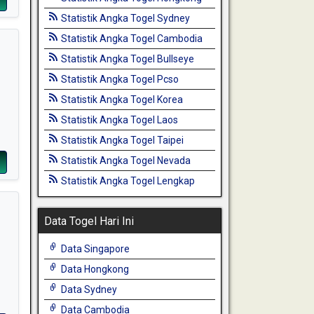
Statistik Angka Togel Sydney
Statistik Angka Togel Cambodia
Statistik Angka Togel Bullseye
Statistik Angka Togel Pcso
Statistik Angka Togel Korea
Statistik Angka Togel Laos
Statistik Angka Togel Taipei
Statistik Angka Togel Nevada
Statistik Angka Togel Lengkap
Data Togel Hari Ini
Data Singapore
Data Hongkong
Data Sydney
Data Cambodia