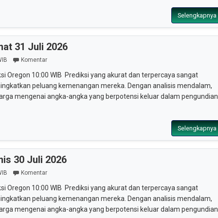
Selengkapnya
at 31 Juli 2026
WIB
Komentar
i Oregon 10:00 WIB Prediksi yang akurat dan terpercaya sangat
ingkatkan peluang kemenangan mereka. Dengan analisis mendalam,
harga mengenai angka-angka yang berpotensi keluar dalam pengundian
Selengkapnya
is 30 Juli 2026
WIB
Komentar
i Oregon 10:00 WIB Prediksi yang akurat dan terpercaya sangat
ingkatkan peluang kemenangan mereka. Dengan analisis mendalam,
harga mengenai angka-angka yang berpotensi keluar dalam pengundian