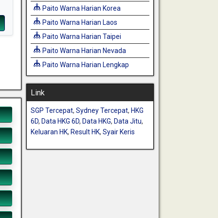
Paito Warna Harian Korea
Paito Warna Harian Laos
Paito Warna Harian Taipei
Paito Warna Harian Nevada
Paito Warna Harian Lengkap
Link
SGP Tercepat
,
Sydney Tercepat
,
HKG
6D
,
Data HKG 6D
,
Data HKG
,
Data Jitu
,
Keluaran HK
,
Result HK
,
Syair Keris