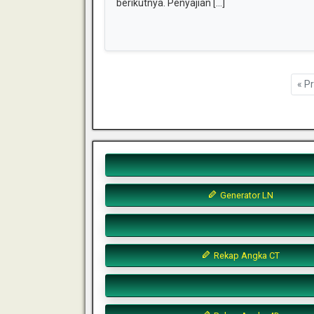
berikutnya. Penyajian [...]
« P
Generator LN
Rekap Angka CT