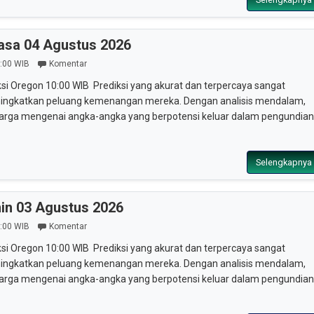
lasa 04 Agustus 2026
0:00 WIB
Komentar
i Oregon 10:00 WIB Prediksi yang akurat dan terpercaya sangat
ingkatkan peluang kemenangan mereka. Dengan analisis mendalam,
harga mengenai angka-angka yang berpotensi keluar dalam pengundian
Selengkapnya
nin 03 Agustus 2026
0:00 WIB
Komentar
i Oregon 10:00 WIB Prediksi yang akurat dan terpercaya sangat
ingkatkan peluang kemenangan mereka. Dengan analisis mendalam,
harga mengenai angka-angka yang berpotensi keluar dalam pengundian