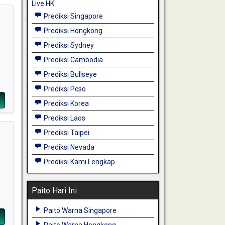
Live HK
Prediksi Singapore
Prediksi Hongkong
Prediksi Sydney
Prediksi Cambodia
Prediksi Bullseye
Prediksi Pcso
Prediksi Korea
Prediksi Laos
Prediksi Taipei
Prediksi Nevada
Prediksi Kami Lengkap
Paito Hari Ini
Paito Warna Singapore