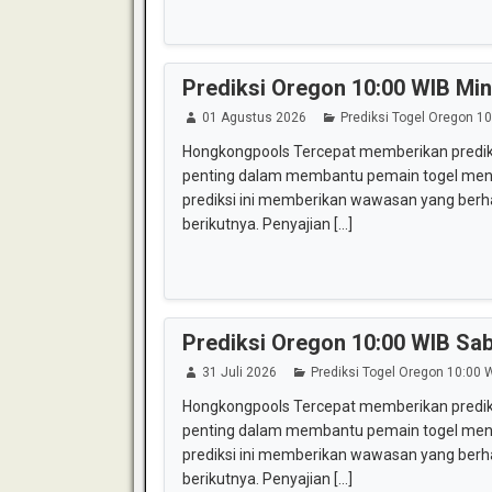
Prediksi Oregon 10:00 WIB Mi
01 Agustus 2026
Prediksi Togel Oregon 1
Hongkongpools Tercepat memberikan prediks
penting dalam membantu pemain togel men
prediksi ini memberikan wawasan yang ber
berikutnya. Penyajian [...]
Prediksi Oregon 10:00 WIB Sa
31 Juli 2026
Prediksi Togel Oregon 10:00 
Hongkongpools Tercepat memberikan prediks
penting dalam membantu pemain togel men
prediksi ini memberikan wawasan yang ber
berikutnya. Penyajian [...]