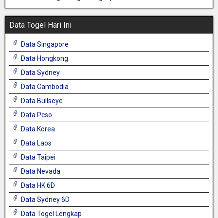
Data Togel Hari Ini
Data Singapore
Data Hongkong
Data Sydney
Data Cambodia
Data Bullseye
Data Pcso
Data Korea
Data Laos
Data Taipei
Data Nevada
Data HK 6D
Data Sydney 6D
Data Togel Lengkap