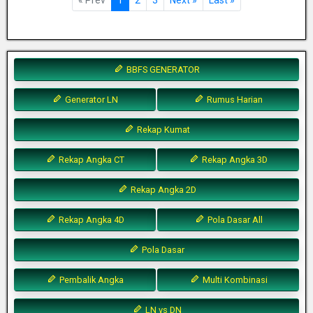
« Prev
1
2
3
Next »
Last »
BBFS GENERATOR
Generator LN
Rumus Harian
Rekap Kumat
Rekap Angka CT
Rekap Angka 3D
Rekap Angka 2D
Rekap Angka 4D
Pola Dasar All
Pola Dasar
Pembalik Angka
Multi Kombinasi
LN vs DN