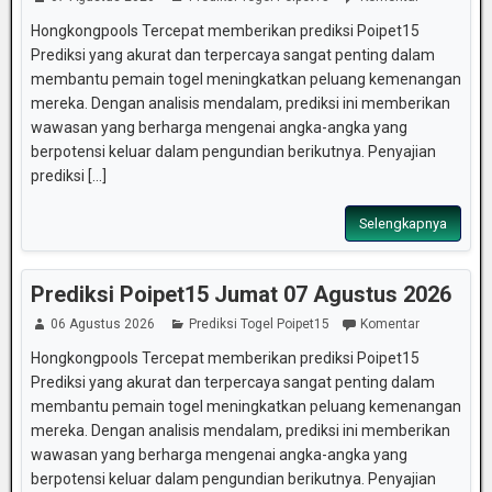
Hongkongpools Tercepat memberikan prediksi Poipet15
Prediksi yang akurat dan terpercaya sangat penting dalam
membantu pemain togel meningkatkan peluang kemenangan
mereka. Dengan analisis mendalam, prediksi ini memberikan
wawasan yang berharga mengenai angka-angka yang
berpotensi keluar dalam pengundian berikutnya. Penyajian
prediksi [...]
Selengkapnya
Prediksi Poipet15 Jumat 07 Agustus 2026
06 Agustus 2026
Prediksi Togel Poipet15
Komentar
Hongkongpools Tercepat memberikan prediksi Poipet15
Prediksi yang akurat dan terpercaya sangat penting dalam
membantu pemain togel meningkatkan peluang kemenangan
mereka. Dengan analisis mendalam, prediksi ini memberikan
wawasan yang berharga mengenai angka-angka yang
berpotensi keluar dalam pengundian berikutnya. Penyajian