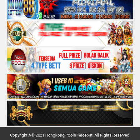
Copyright
Â©
2021 Hongkong Pools Tercepat. All Rights Reserved.