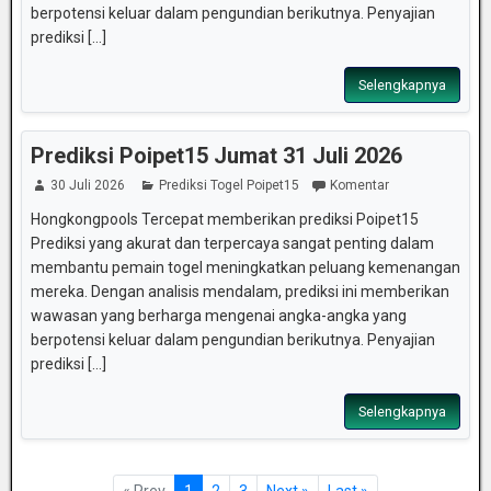
berpotensi keluar dalam pengundian berikutnya. Penyajian
prediksi [...]
Selengkapnya
Prediksi Poipet15 Jumat 31 Juli 2026
30 Juli 2026
Prediksi Togel Poipet15
Komentar
Hongkongpools Tercepat memberikan prediksi Poipet15
Prediksi yang akurat dan terpercaya sangat penting dalam
membantu pemain togel meningkatkan peluang kemenangan
mereka. Dengan analisis mendalam, prediksi ini memberikan
wawasan yang berharga mengenai angka-angka yang
berpotensi keluar dalam pengundian berikutnya. Penyajian
prediksi [...]
Selengkapnya