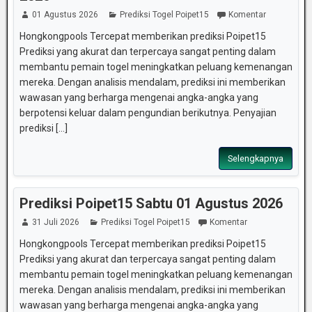
01 Agustus 2026
Prediksi Togel Poipet15
Komentar
Hongkongpools Tercepat memberikan prediksi Poipet15
Prediksi yang akurat dan terpercaya sangat penting dalam
membantu pemain togel meningkatkan peluang kemenangan
mereka. Dengan analisis mendalam, prediksi ini memberikan
wawasan yang berharga mengenai angka-angka yang
berpotensi keluar dalam pengundian berikutnya. Penyajian
prediksi [...]
Selengkapnya
Prediksi Poipet15 Sabtu 01 Agustus 2026
31 Juli 2026
Prediksi Togel Poipet15
Komentar
Hongkongpools Tercepat memberikan prediksi Poipet15
Prediksi yang akurat dan terpercaya sangat penting dalam
membantu pemain togel meningkatkan peluang kemenangan
mereka. Dengan analisis mendalam, prediksi ini memberikan
wawasan yang berharga mengenai angka-angka yang