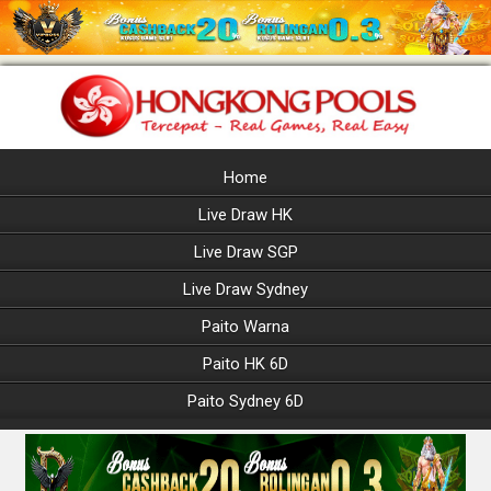
Home
Live Draw HK
Live Draw SGP
Live Draw Sydney
Paito Warna
Paito HK 6D
Paito Sydney 6D