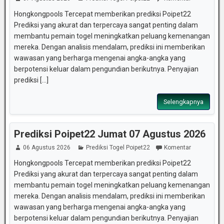
Hongkongpools Tercepat memberikan prediksi Poipet22
Prediksi yang akurat dan terpercaya sangat penting dalam
membantu pemain togel meningkatkan peluang kemenangan
mereka. Dengan analisis mendalam, prediksi ini memberikan
wawasan yang berharga mengenai angka-angka yang
berpotensi keluar dalam pengundian berikutnya. Penyajian
prediksi [...]
Selengkapnya
Prediksi Poipet22 Jumat 07 Agustus 2026
06 Agustus 2026
Prediksi Togel Poipet22
Komentar
Hongkongpools Tercepat memberikan prediksi Poipet22
Prediksi yang akurat dan terpercaya sangat penting dalam
membantu pemain togel meningkatkan peluang kemenangan
mereka. Dengan analisis mendalam, prediksi ini memberikan
wawasan yang berharga mengenai angka-angka yang
berpotensi keluar dalam pengundian berikutnya. Penyajian