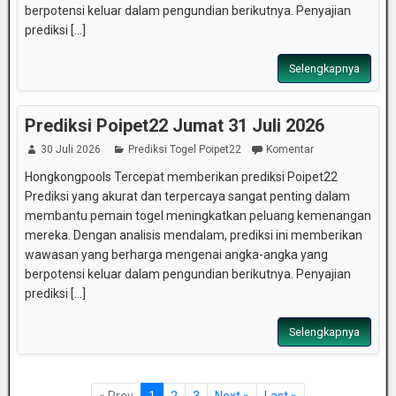
berpotensi keluar dalam pengundian berikutnya. Penyajian
prediksi [...]
Selengkapnya
Prediksi Poipet22 Jumat 31 Juli 2026
30 Juli 2026
Prediksi Togel Poipet22
Komentar
Hongkongpools Tercepat memberikan prediksi Poipet22
Prediksi yang akurat dan terpercaya sangat penting dalam
membantu pemain togel meningkatkan peluang kemenangan
mereka. Dengan analisis mendalam, prediksi ini memberikan
wawasan yang berharga mengenai angka-angka yang
berpotensi keluar dalam pengundian berikutnya. Penyajian
prediksi [...]
Selengkapnya