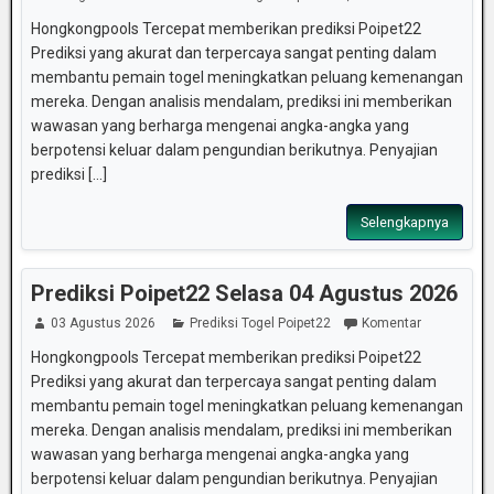
Hongkongpools Tercepat memberikan prediksi Poipet22
Prediksi yang akurat dan terpercaya sangat penting dalam
membantu pemain togel meningkatkan peluang kemenangan
mereka. Dengan analisis mendalam, prediksi ini memberikan
wawasan yang berharga mengenai angka-angka yang
berpotensi keluar dalam pengundian berikutnya. Penyajian
prediksi [...]
Selengkapnya
Prediksi Poipet22 Selasa 04 Agustus 2026
03 Agustus 2026
Prediksi Togel Poipet22
Komentar
Hongkongpools Tercepat memberikan prediksi Poipet22
Prediksi yang akurat dan terpercaya sangat penting dalam
membantu pemain togel meningkatkan peluang kemenangan
mereka. Dengan analisis mendalam, prediksi ini memberikan
wawasan yang berharga mengenai angka-angka yang
berpotensi keluar dalam pengundian berikutnya. Penyajian