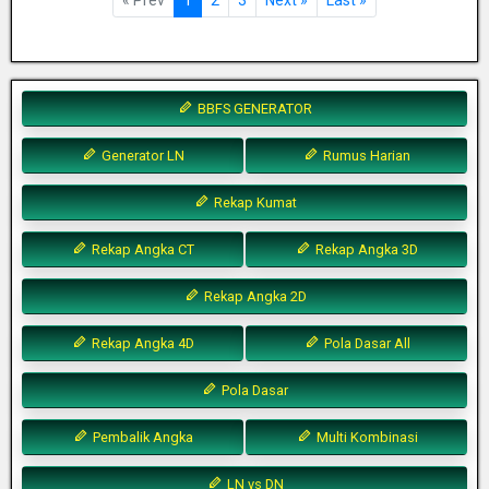
« Prev
1
2
3
Next »
Last »
BBFS GENERATOR
Generator LN
Rumus Harian
Rekap Kumat
Rekap Angka CT
Rekap Angka 3D
Rekap Angka 2D
Rekap Angka 4D
Pola Dasar All
Pola Dasar
Pembalik Angka
Multi Kombinasi
LN vs DN