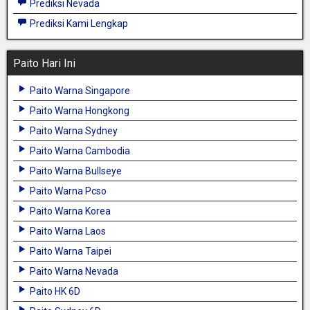
Prediksi Nevada
Prediksi Kami Lengkap
Paito Hari Ini
Paito Warna Singapore
Paito Warna Hongkong
Paito Warna Sydney
Paito Warna Cambodia
Paito Warna Bullseye
Paito Warna Pcso
Paito Warna Korea
Paito Warna Laos
Paito Warna Taipei
Paito Warna Nevada
Paito HK 6D