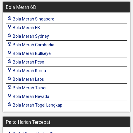
Bola Merah 6D
Bola Merah Singapore
Bola Merah HK
Bola Merah Sydney
Bola Merah Cambodia
Bola Merah Bullseye
Bola Merah Pcso
Bola Merah Korea
Bola Merah Laos
Bola Merah Taipei
Bola Merah Nevada
Bola Merah Togel Lengkap
Paito Harian Tercepat