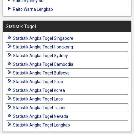
Paito Sydney 6D
Paito Warna Lengkap
Statistik Togel
Statistik Angka Togel Singapore
Statistik Angka Togel Hongkong
Statistik Angka Togel Sydney
Statistik Angka Togel Cambodia
Statistik Angka Togel Bullseye
Statistik Angka Togel Pcso
Statistik Angka Togel Korea
Statistik Angka Togel Laos
Statistik Angka Togel Taipei
Statistik Angka Togel Nevada
Statistik Angka Togel Lengkap