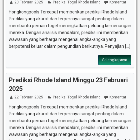
23 Februari 2025
Prediksi Togel Rhode Island
Komentar
Hongkongpools Tercepat memberikan prediksi Rhode Island
Prediksi yang akurat dan terpercaya sangat penting dalam
membantu pemain togel meningkatkan peluang kemenangan
mereka. Dengan analisis mendalam, prediksi ini memberikan
wawasan yang berharga mengenai angka-angka yang
berpotensi keluar dalam pengundian berikutnya. Penyajian [...]
Selengkapnya
Prediksi Rhode Island Minggu 23 Februari
2025
22 Februari 2025
Prediksi Togel Rhode Island
Komentar
Hongkongpools Tercepat memberikan prediksi Rhode Island
Prediksi yang akurat dan terpercaya sangat penting dalam
membantu pemain togel meningkatkan peluang kemenangan
mereka. Dengan analisis mendalam, prediksi ini memberikan
wawasan yang berharga mengenai angka-angka yang