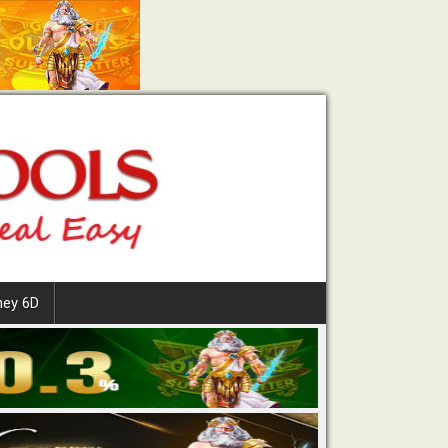
ney 6D