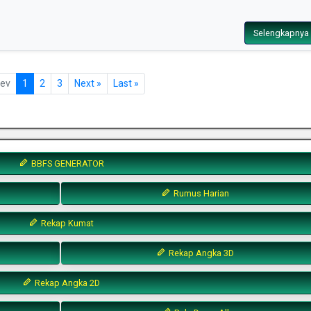
Selengkapnya
rev
1
2
3
Next »
Last »
BBFS GENERATOR
Rumus Harian
Rekap Kumat
Rekap Angka 3D
Rekap Angka 2D