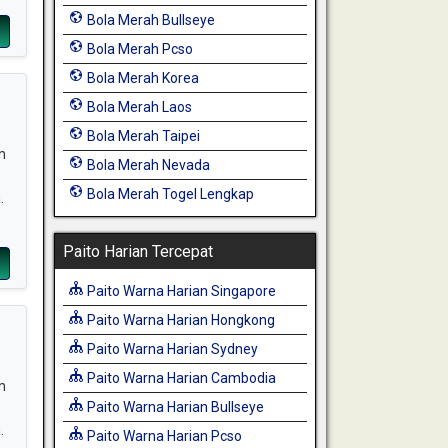
Bola Merah Bullseye
Bola Merah Pcso
Bola Merah Korea
Bola Merah Laos
Bola Merah Taipei
m
Bola Merah Nevada
Bola Merah Togel Lengkap
.
Paito Harian Tercepat
Paito Warna Harian Singapore
Paito Warna Harian Hongkong
Paito Warna Harian Sydney
Paito Warna Harian Cambodia
m
Paito Warna Harian Bullseye
.
Paito Warna Harian Pcso