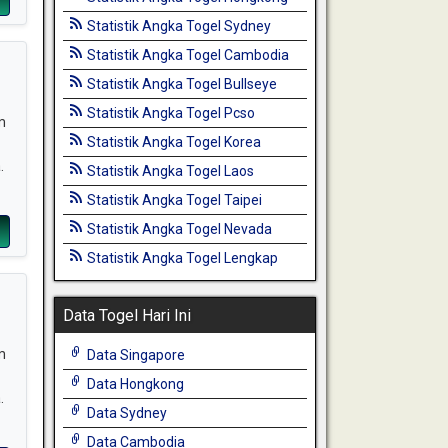
Statistik Angka Togel Sydney
Statistik Angka Togel Cambodia
Statistik Angka Togel Bullseye
Statistik Angka Togel Pcso
m
Statistik Angka Togel Korea
.
Statistik Angka Togel Laos
Statistik Angka Togel Taipei
Statistik Angka Togel Nevada
Statistik Angka Togel Lengkap
Data Togel Hari Ini
m
Data Singapore
Data Hongkong
.
Data Sydney
Data Cambodia