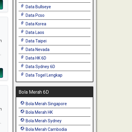
Data Bullseye
Data Pcso
Data Korea
Data Laos
m
Data Taipei
Data Nevada
.
Data HK 6D
Data Sydney 6D
Data Togel Lengkap
Bola Merah 6D
Bola Merah Singapore
m
Bola Merah HK
Bola Merah Sydney
.
Bola Merah Cambodia