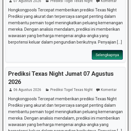
07 Agustus 2026
Prediksi Togel Texas Night
Komentar
Hongkongpools Tercepat memberikan prediksi Texas Night
Prediksi yang akurat dan terpercaya sangat penting dalam
membantu pemain togel meningkatkan peluang kemenangan
mereka. Dengan analisis mendalam, prediksi ini memberikan
wawasan yang berharga mengenai angka-angka yang
berpotensi keluar dalam pengundian berikutnya. Penyajian [...]
Selengkapnya
Prediksi Texas Night Jumat 07 Agustus
2026
06 Agustus 2026
Prediksi Togel Texas Night
Komentar
Hongkongpools Tercepat memberikan prediksi Texas Night
Prediksi yang akurat dan terpercaya sangat penting dalam
membantu pemain togel meningkatkan peluang kemenangan
mereka. Dengan analisis mendalam, prediksi ini memberikan
wawasan yang berharga mengenai angka-angka yang