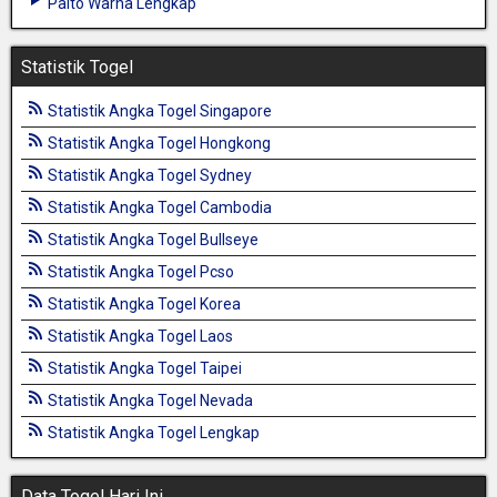
Paito Warna Lengkap
Statistik Togel
Statistik Angka Togel Singapore
Statistik Angka Togel Hongkong
Statistik Angka Togel Sydney
Statistik Angka Togel Cambodia
Statistik Angka Togel Bullseye
Statistik Angka Togel Pcso
Statistik Angka Togel Korea
Statistik Angka Togel Laos
Statistik Angka Togel Taipei
Statistik Angka Togel Nevada
Statistik Angka Togel Lengkap
Data Togel Hari Ini