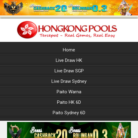
Home
Live Draw HK
Live Draw SGP
Live Draw Sydney
Paito Warna
Paito HK 6D
Paito Sydney 6D