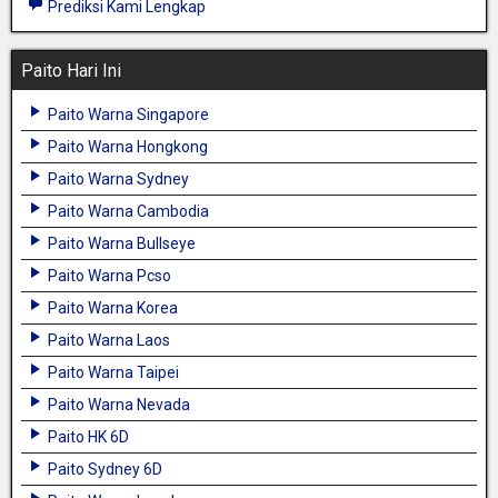
Prediksi Kami Lengkap
Paito Hari Ini
Paito Warna Singapore
Paito Warna Hongkong
Paito Warna Sydney
Paito Warna Cambodia
Paito Warna Bullseye
Paito Warna Pcso
Paito Warna Korea
Paito Warna Laos
Paito Warna Taipei
Paito Warna Nevada
Paito HK 6D
Paito Sydney 6D