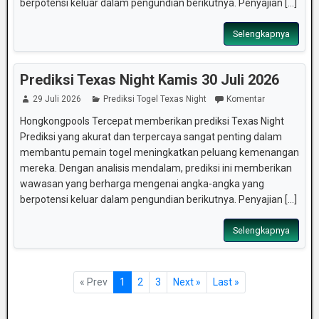
berpotensi keluar dalam pengundian berikutnya. Penyajian [...]
Selengkapnya
Prediksi Texas Night Kamis 30 Juli 2026
29 Juli 2026
Prediksi Togel Texas Night
Komentar
Hongkongpools Tercepat memberikan prediksi Texas Night
Prediksi yang akurat dan terpercaya sangat penting dalam
membantu pemain togel meningkatkan peluang kemenangan
mereka. Dengan analisis mendalam, prediksi ini memberikan
wawasan yang berharga mengenai angka-angka yang
berpotensi keluar dalam pengundian berikutnya. Penyajian [...]
Selengkapnya
« Prev
1
2
3
Next »
Last »