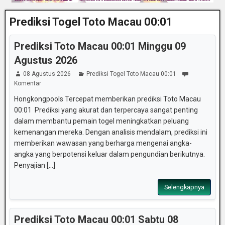
Prediksi Togel Toto Macau 00:01
Prediksi Toto Macau 00:01 Minggu 09
Agustus 2026
08 Agustus 2026
Prediksi Togel Toto Macau 00:01
Komentar
Hongkongpools Tercepat memberikan prediksi Toto Macau
00:01 Prediksi yang akurat dan terpercaya sangat penting
dalam membantu pemain togel meningkatkan peluang
kemenangan mereka. Dengan analisis mendalam, prediksi ini
memberikan wawasan yang berharga mengenai angka-
angka yang berpotensi keluar dalam pengundian berikutnya.
Penyajian [...]
Selengkapnya
Prediksi Toto Macau 00:01 Sabtu 08