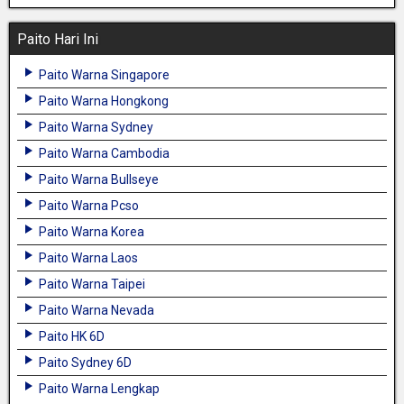
Paito Hari Ini
Paito Warna Singapore
Paito Warna Hongkong
Paito Warna Sydney
Paito Warna Cambodia
Paito Warna Bullseye
Paito Warna Pcso
Paito Warna Korea
Paito Warna Laos
Paito Warna Taipei
Paito Warna Nevada
Paito HK 6D
Paito Sydney 6D
Paito Warna Lengkap