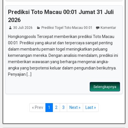
Prediksi Toto Macau 00:01 Jumat 31 Juli
2026
30 Juli 2026
Prediksi Togel Toto Macau 00:01
Komentar
Hongkongpools Tercepat memberikan prediksi Toto Macau
00:01 Prediksi yang akurat dan terpercaya sangat penting
dalam membantu pemain togel meningkatkan peluang
kemenangan mereka. Dengan analisis mendalam, prediksi ini
memberikan wawasan yang berharga mengenai angka-
angka yang berpotensi keluar dalam pengundian berikutnya.
Penyajian [...]
Selengkapnya
« Prev
1
2
3
Next »
Last »