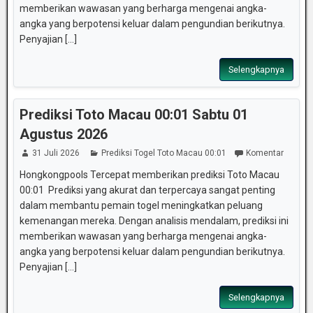
memberikan wawasan yang berharga mengenai angka-
angka yang berpotensi keluar dalam pengundian berikutnya.
Penyajian [...]
Selengkapnya
Prediksi Toto Macau 00:01 Sabtu 01
Agustus 2026
31 Juli 2026
Prediksi Togel Toto Macau 00:01
Komentar
Hongkongpools Tercepat memberikan prediksi Toto Macau
00:01 Prediksi yang akurat dan terpercaya sangat penting
dalam membantu pemain togel meningkatkan peluang
kemenangan mereka. Dengan analisis mendalam, prediksi ini
memberikan wawasan yang berharga mengenai angka-
angka yang berpotensi keluar dalam pengundian berikutnya.
Penyajian [...]
Selengkapnya