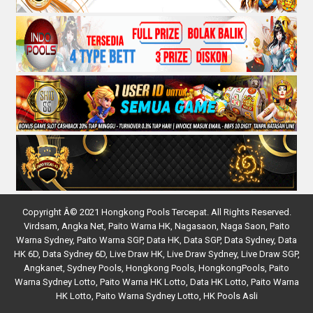
Copyright
Â©
2021 Hongkong Pools Tercepat. All Rights Reserved.
Virdsam
,
Angka Net
,
Paito Warna HK
,
Nagasaon
,
Naga Saon
,
Paito
Warna Sydney
,
Paito Warna SGP
,
Data HK
,
Data SGP
,
Data Sydney
,
Data
HK 6D
,
Data Sydney 6D
,
Live Draw HK
,
Live Draw Sydney
,
Live Draw SGP
,
Angkanet
,
Sydney Pools
,
Hongkong Pools
,
HongkongPools
,
Paito
Warna Sydney Lotto
,
Paito Warna HK Lotto
,
Data HK Lotto
,
Paito Warna
HK Lotto
,
Paito Warna Sydney Lotto
,
HK Pools Asli