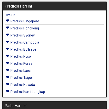
Prediksi Hari Ini
Live HK
Prediksi Singapore
Prediksi Hongkong
Prediksi Sydney
Prediksi Cambodia
Prediksi Bullseye
Prediksi Pcso
Prediksi Korea
Prediksi Laos
Prediksi Taipei
Prediksi Nevada
Prediksi Kami Lengkap
Paito Hari Ini