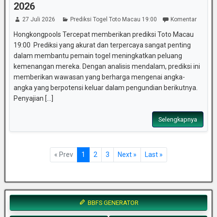
2026
27 Juli 2026
Prediksi Togel Toto Macau 19:00
Komentar
Hongkongpools Tercepat memberikan prediksi Toto Macau
19:00 Prediksi yang akurat dan terpercaya sangat penting
dalam membantu pemain togel meningkatkan peluang
kemenangan mereka. Dengan analisis mendalam, prediksi ini
memberikan wawasan yang berharga mengenai angka-
angka yang berpotensi keluar dalam pengundian berikutnya.
Penyajian [...]
Selengkapnya
« Prev
1
2
3
Next »
Last »
BBFS GENERATOR