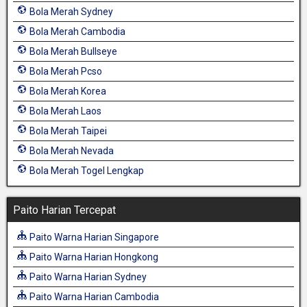
Bola Merah Sydney
Bola Merah Cambodia
Bola Merah Bullseye
Bola Merah Pcso
Bola Merah Korea
Bola Merah Laos
Bola Merah Taipei
Bola Merah Nevada
Bola Merah Togel Lengkap
Paito Harian Tercepat
Paito Warna Harian Singapore
Paito Warna Harian Hongkong
Paito Warna Harian Sydney
Paito Warna Harian Cambodia