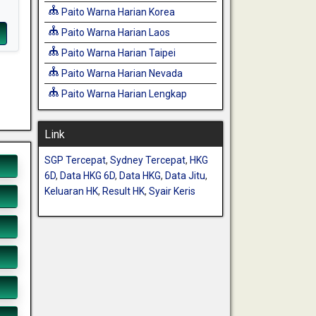
Paito Warna Harian Korea
Paito Warna Harian Laos
Paito Warna Harian Taipei
Paito Warna Harian Nevada
Paito Warna Harian Lengkap
Link
SGP Tercepat
,
Sydney Tercepat
,
HKG
6D
,
Data HKG 6D
,
Data HKG
,
Data Jitu
,
Keluaran HK
,
Result HK
,
Syair Keris