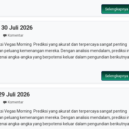
Selengkapnya
30 Juli 2026
Komentar
i Vegas Morning Prediksi yang akurat dan terpercaya sangat penting
 peluang kemenangan mereka. Dengan analisis mendalam, prediksi in
i angka-angka yang berpotensi keluar dalam pengundian berikutnya
Selengkapnya
9 Juli 2026
Komentar
i Vegas Morning Prediksi yang akurat dan terpercaya sangat penting
 peluang kemenangan mereka. Dengan analisis mendalam, prediksi in
i angka-angka yang berpotensi keluar dalam pengundian berikutnya