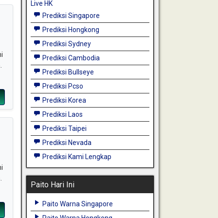
Live HK
Prediksi Singapore
Prediksi Hongkong
Prediksi Sydney
i
Prediksi Cambodia
.
Prediksi Bullseye
Prediksi Pcso
Prediksi Korea
Prediksi Laos
Prediksi Taipei
Prediksi Nevada
Prediksi Kami Lengkap
i
.
Paito Hari Ini
Paito Warna Singapore