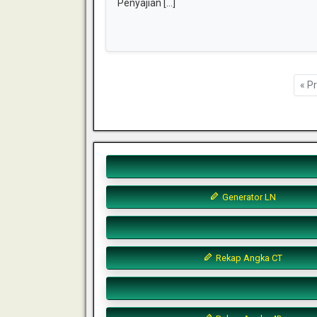
Penyajian [...]
« P
Generator LN
Rekap Angka CT