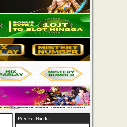
Prediksi Hari Ini