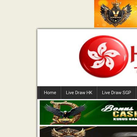
Home
Live Draw HK
Live Draw SGP