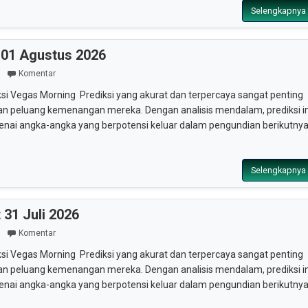
Selengkapnya
 01 Agustus 2026
Komentar
i Vegas Morning Prediksi yang akurat dan terpercaya sangat penting
 peluang kemenangan mereka. Dengan analisis mendalam, prediksi in
i angka-angka yang berpotensi keluar dalam pengundian berikutnya
Selengkapnya
31 Juli 2026
Komentar
i Vegas Morning Prediksi yang akurat dan terpercaya sangat penting
 peluang kemenangan mereka. Dengan analisis mendalam, prediksi in
i angka-angka yang berpotensi keluar dalam pengundian berikutnya