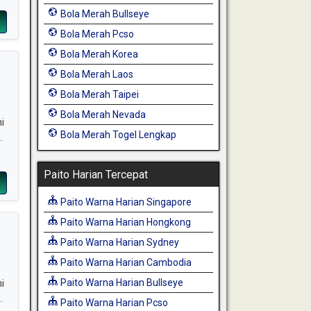
Bola Merah Bullseye
Bola Merah Pcso
Bola Merah Korea
Bola Merah Laos
Bola Merah Taipei
Bola Merah Nevada
i
Bola Merah Togel Lengkap
.
Paito Harian Tercepat
Paito Warna Harian Singapore
Paito Warna Harian Hongkong
Paito Warna Harian Sydney
Paito Warna Harian Cambodia
Paito Warna Harian Bullseye
i
.
Paito Warna Harian Pcso