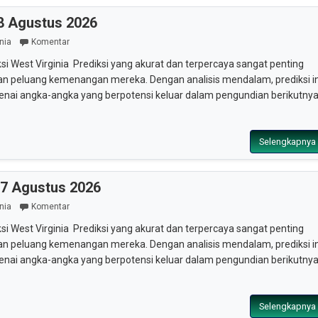
08 Agustus 2026
nia
Komentar
 West Virginia Prediksi yang akurat dan terpercaya sangat penting
 peluang kemenangan mereka. Dengan analisis mendalam, prediksi in
i angka-angka yang berpotensi keluar dalam pengundian berikutnya
Selengkapnya
07 Agustus 2026
nia
Komentar
 West Virginia Prediksi yang akurat dan terpercaya sangat penting
 peluang kemenangan mereka. Dengan analisis mendalam, prediksi in
i angka-angka yang berpotensi keluar dalam pengundian berikutnya
Selengkapnya