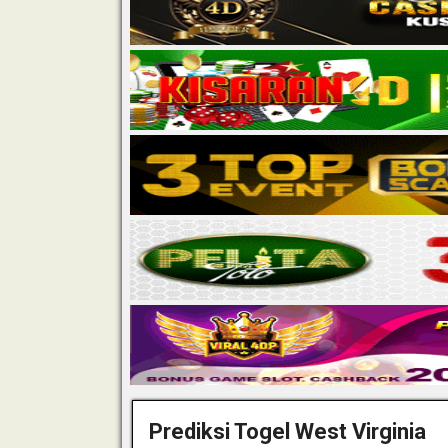
Prediksi Togel West Virginia