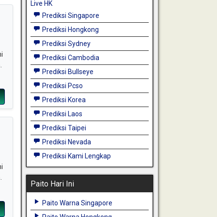
Live HK
Prediksi Singapore
Prediksi Hongkong
Prediksi Sydney
i
Prediksi Cambodia
.
Prediksi Bullseye
Prediksi Pcso
Prediksi Korea
Prediksi Laos
Prediksi Taipei
Prediksi Nevada
Prediksi Kami Lengkap
i
.
Paito Hari Ini
Paito Warna Singapore