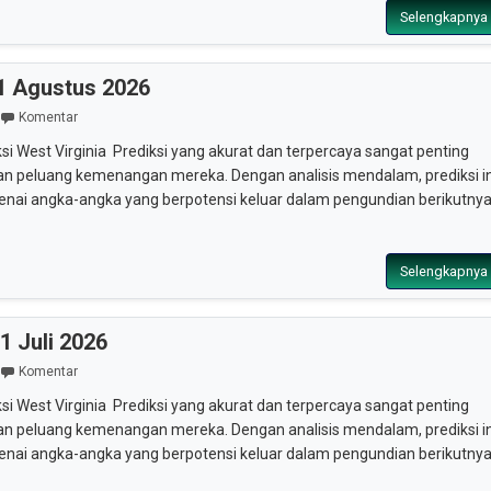
Selengkapnya
01 Agustus 2026
Komentar
 West Virginia Prediksi yang akurat dan terpercaya sangat penting
 peluang kemenangan mereka. Dengan analisis mendalam, prediksi in
i angka-angka yang berpotensi keluar dalam pengundian berikutnya
Selengkapnya
1 Juli 2026
Komentar
 West Virginia Prediksi yang akurat dan terpercaya sangat penting
 peluang kemenangan mereka. Dengan analisis mendalam, prediksi in
i angka-angka yang berpotensi keluar dalam pengundian berikutnya