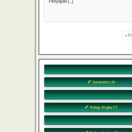
Penyajian [...]
« P
Generator LN
Rekap Angka CT