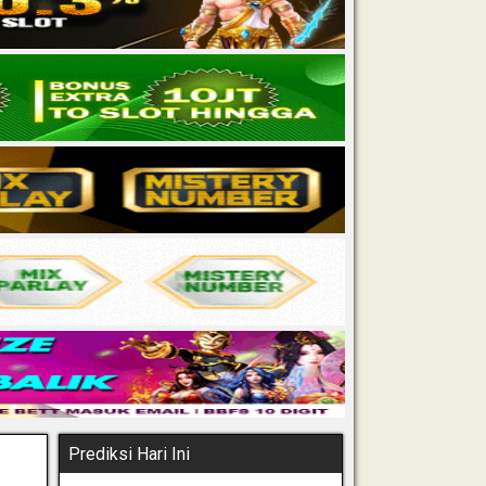
Prediksi Hari Ini