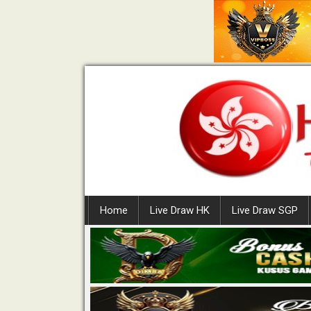
Home
Live Draw HK
Live Draw SGP