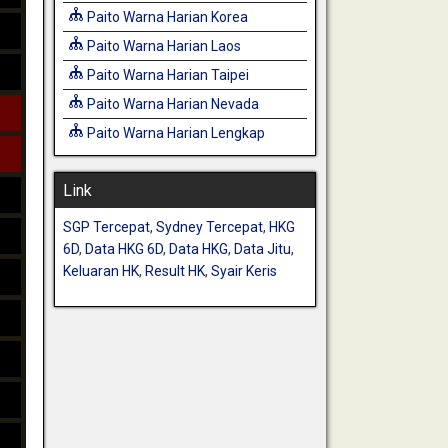
Paito Warna Harian Korea
Paito Warna Harian Laos
Paito Warna Harian Taipei
Paito Warna Harian Nevada
Paito Warna Harian Lengkap
Link
SGP Tercepat
,
Sydney Tercepat
,
HKG
6D
,
Data HKG 6D
,
Data HKG
,
Data Jitu
,
Keluaran HK
,
Result HK
,
Syair Keris