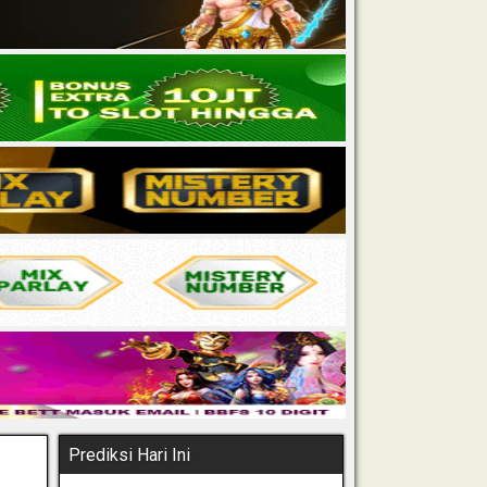
Prediksi Hari Ini