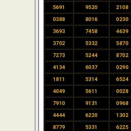
5691
9520
2108
0388
8016
0230
3693
7458
4639
3702
5332
5870
7273
5244
8702
4134
6037
0290
1811
5314
6524
4049
5611
0028
7910
9131
0968
4444
6220
1302
8779
5331
6225