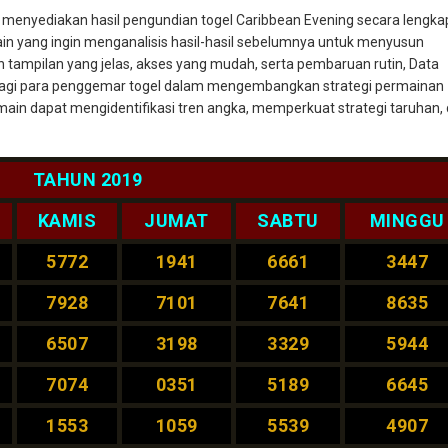
menyediakan hasil pengundian togel Caribbean Evening secara lengka
in yang ingin menganalisis hasil-hasil sebelumnya untuk menyusun
gan tampilan yang jelas, akses yang mudah, serta pembaruan rutin, Data
g bagi para penggemar togel dalam mengembangkan strategi permainan
pemain dapat mengidentifikasi tren angka, memperkuat strategi taruhan,
TAHUN 2019
KAMIS
JUMAT
SABTU
MINGGU
5772
1941
6661
3447
7928
7101
7641
8635
6507
3198
3329
5944
7074
0351
5189
6645
1553
1059
5539
4907