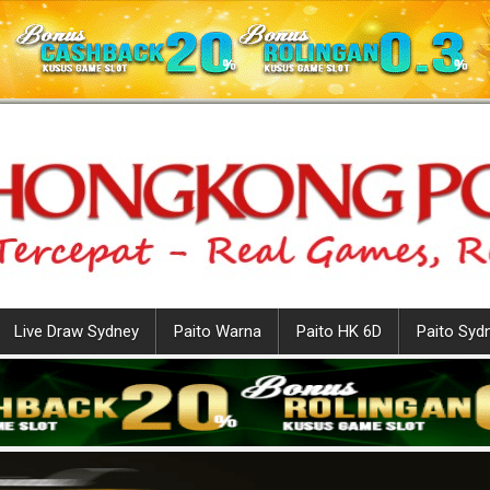
Live Draw Sydney
Paito Warna
Paito HK 6D
Paito Syd