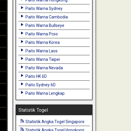
Paito Warna Hongkong
Paito Warna Sydney
Paito Warna Cambodia
Paito Warna Bullseye
Paito Warna Pcso
Paito Warna Korea
Paito Warna Laos
Paito Warna Taipei
Paito Warna Nevada
Paito HK 6D
Paito Sydney 6D
Paito Warna Lengkap
Statistik Togel
Statistik Angka Togel Singapore
Statistik Angka Togel Hongkong