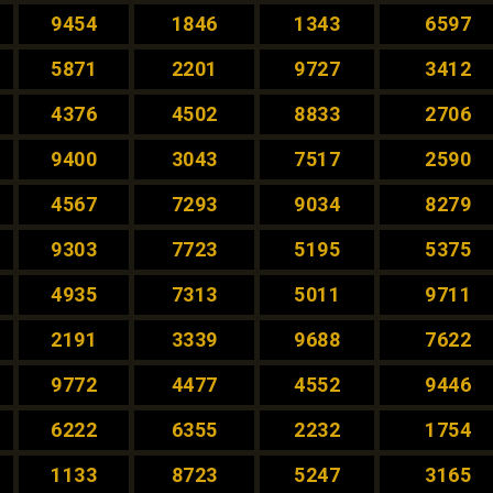
9454
1846
1343
6597
5871
2201
9727
3412
4376
4502
8833
2706
9400
3043
7517
2590
4567
7293
9034
8279
9303
7723
5195
5375
4935
7313
5011
9711
2191
3339
9688
7622
9772
4477
4552
9446
6222
6355
2232
1754
1133
8723
5247
3165