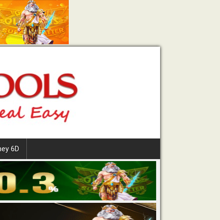
ney 6D