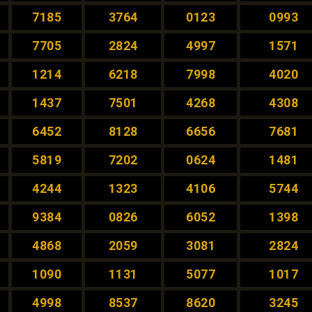
7185
3764
0123
0993
7705
2824
4997
1571
1214
6218
7998
4020
1437
7501
4268
4308
6452
8128
6656
7681
5819
7202
0624
1481
4244
1323
4106
5744
9384
0826
6052
1398
4868
2059
3081
2824
1090
1131
5077
1017
4998
8537
8620
3245