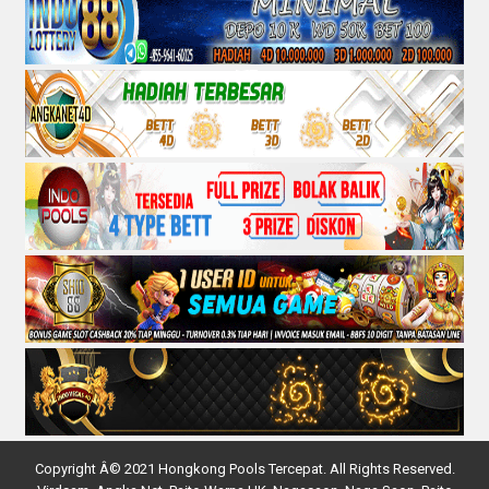
Copyright
Â©
2021 Hongkong Pools Tercepat. All Rights Reserved.