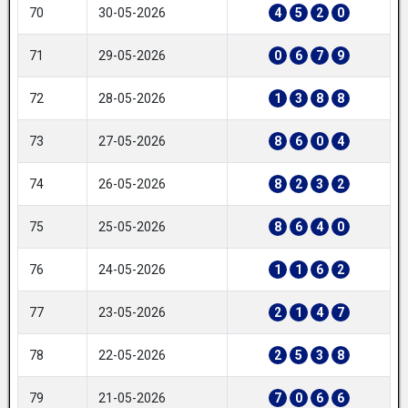
70
30-05-2026
4
5
2
0
71
29-05-2026
0
6
7
9
72
28-05-2026
1
3
8
8
73
27-05-2026
8
6
0
4
74
26-05-2026
8
2
3
2
75
25-05-2026
8
6
4
0
76
24-05-2026
1
1
6
2
77
23-05-2026
2
1
4
7
78
22-05-2026
2
5
3
8
79
21-05-2026
7
0
6
6