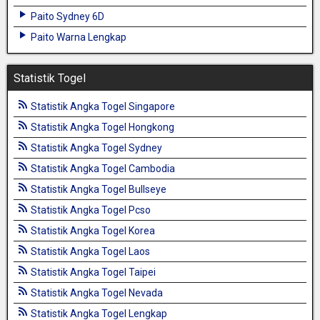
Paito Sydney 6D
Paito Warna Lengkap
Statistik Togel
Statistik Angka Togel Singapore
Statistik Angka Togel Hongkong
Statistik Angka Togel Sydney
Statistik Angka Togel Cambodia
Statistik Angka Togel Bullseye
Statistik Angka Togel Pcso
Statistik Angka Togel Korea
Statistik Angka Togel Laos
Statistik Angka Togel Taipei
Statistik Angka Togel Nevada
Statistik Angka Togel Lengkap