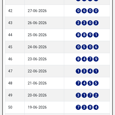
42
27-06-2026
0
6
0
0
43
26-06-2026
2
3
0
3
44
25-06-2026
8
8
9
1
45
24-06-2026
0
5
0
6
46
23-06-2026
8
4
7
9
47
22-06-2026
1
3
4
1
48
21-06-2026
7
4
5
5
49
20-06-2026
3
1
7
2
50
19-06-2026
7
3
8
4