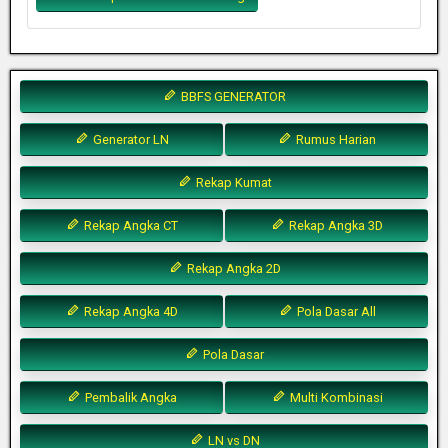
BBFS GENERATOR
Generator LN
Rumus Harian
Rekap Kumat
Rekap Angka CT
Rekap Angka 3D
Rekap Angka 2D
Rekap Angka 4D
Pola Dasar All
Pola Dasar
Pembalik Angka
Multi Kombinasi
LN vs DN