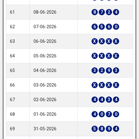
61
08-06-2026
8
7
2
4
62
07-06-2026
6
5
6
0
63
06-06-2026
X
X
X
X
64
05-06-2026
X
X
X
X
65
04-06-2026
3
2
9
3
66
03-06-2026
X
X
X
X
67
02-06-2026
4
4
3
4
68
01-06-2026
4
0
7
0
69
31-05-2026
5
8
9
4