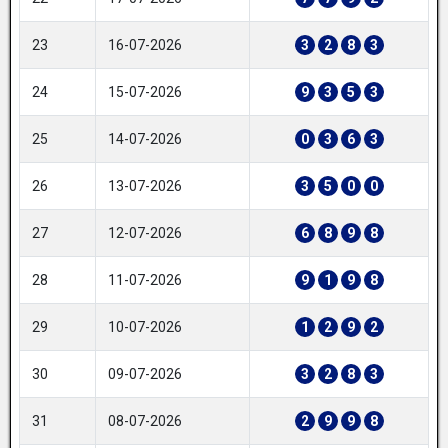
23
16-07-2026
3
2
8
3
24
15-07-2026
9
3
5
3
25
14-07-2026
0
3
6
3
26
13-07-2026
3
5
0
0
27
12-07-2026
6
8
9
8
28
11-07-2026
9
1
9
8
29
10-07-2026
1
2
9
2
30
09-07-2026
3
2
8
3
31
08-07-2026
2
9
9
8