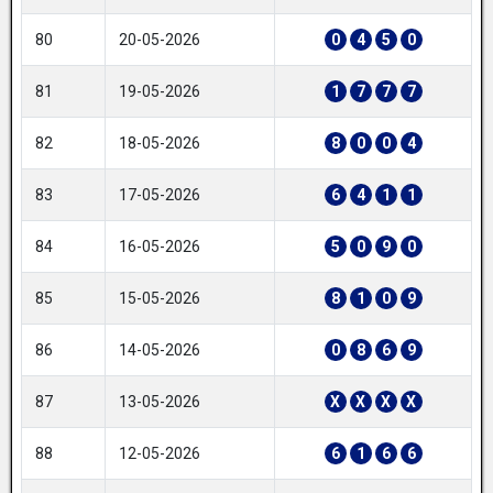
80
20-05-2026
0
4
5
0
81
19-05-2026
1
7
7
7
82
18-05-2026
8
0
0
4
83
17-05-2026
6
4
1
1
84
16-05-2026
5
0
9
0
85
15-05-2026
8
1
0
9
86
14-05-2026
0
8
6
9
87
13-05-2026
X
X
X
X
88
12-05-2026
6
1
6
6