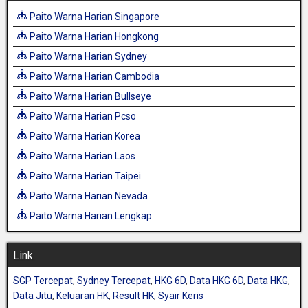
Paito Warna Harian Singapore
Paito Warna Harian Hongkong
Paito Warna Harian Sydney
Paito Warna Harian Cambodia
Paito Warna Harian Bullseye
Paito Warna Harian Pcso
Paito Warna Harian Korea
Paito Warna Harian Laos
Paito Warna Harian Taipei
Paito Warna Harian Nevada
Paito Warna Harian Lengkap
Link
SGP Tercepat
,
Sydney Tercepat
,
HKG 6D
,
Data HKG 6D
,
Data HKG
,
Data Jitu
,
Keluaran HK
,
Result HK
,
Syair Keris