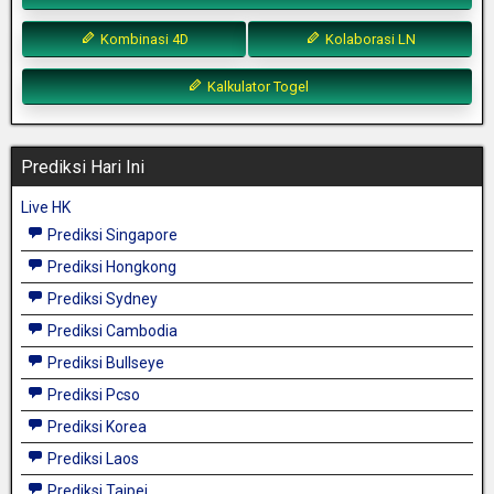
Kombinasi 4D
Kolaborasi LN
Kalkulator Togel
Prediksi Hari Ini
Live HK
Prediksi Singapore
Prediksi Hongkong
Prediksi Sydney
Prediksi Cambodia
Prediksi Bullseye
Prediksi Pcso
Prediksi Korea
Prediksi Laos
Prediksi Taipei