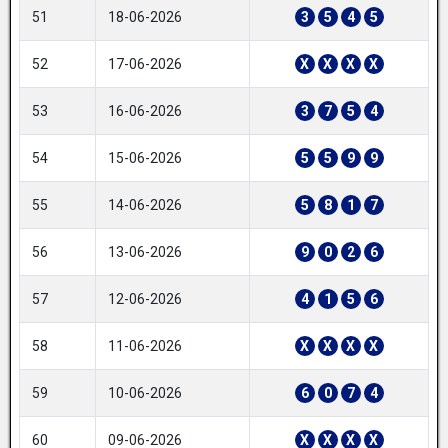
51
18-06-2026
3
5
4
5
52
17-06-2026
X
X
X
X
53
16-06-2026
3
7
5
4
54
15-06-2026
5
5
9
9
55
14-06-2026
5
8
1
7
56
13-06-2026
9
0
2
6
57
12-06-2026
4
1
5
6
58
11-06-2026
X
X
X
X
59
10-06-2026
6
0
7
4
60
09-06-2026
X
X
X
X