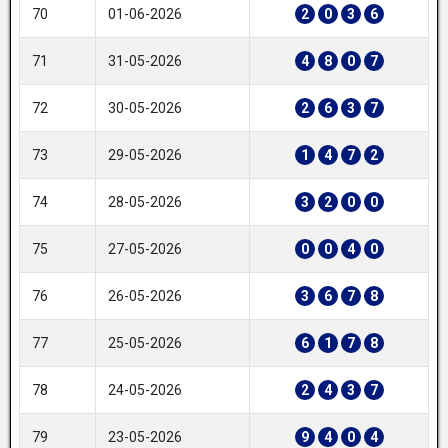
70
01-06-2026
2
0
3
6
71
31-05-2026
4
8
0
7
72
30-05-2026
2
6
3
7
73
29-05-2026
1
4
7
2
74
28-05-2026
3
2
0
0
75
27-05-2026
0
0
4
0
76
26-05-2026
3
6
7
8
77
25-05-2026
6
1
7
8
78
24-05-2026
2
4
3
7
79
23-05-2026
9
4
0
4