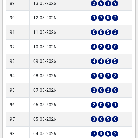
89
13-05-2026
2
9
1
9
90
12-05-2026
1
7
5
2
91
11-05-2026
0
8
5
3
92
10-05-2026
4
2
4
0
93
09-05-2026
4
4
5
5
94
08-05-2026
7
3
2
8
95
07-05-2026
2
6
2
8
96
06-05-2026
2
0
2
1
97
05-05-2026
3
6
5
0
98
04-05-2026
7
3
5
2