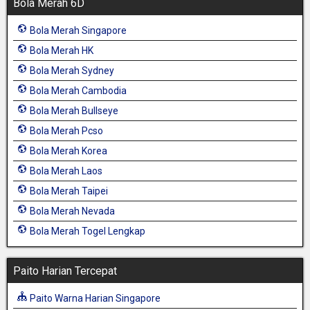
Bola Merah 6D
Bola Merah Singapore
Bola Merah HK
Bola Merah Sydney
Bola Merah Cambodia
Bola Merah Bullseye
Bola Merah Pcso
Bola Merah Korea
Bola Merah Laos
Bola Merah Taipei
Bola Merah Nevada
Bola Merah Togel Lengkap
Paito Harian Tercepat
Paito Warna Harian Singapore