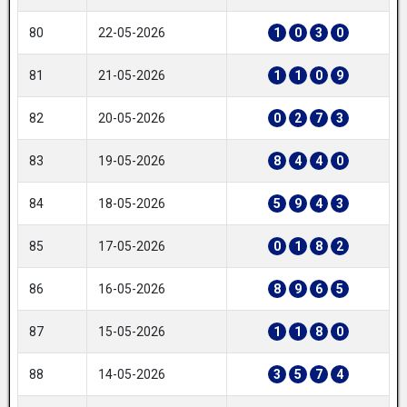
80
22-05-2026
1
0
3
0
81
21-05-2026
1
1
0
9
82
20-05-2026
0
2
7
3
83
19-05-2026
8
4
4
0
84
18-05-2026
5
9
4
3
85
17-05-2026
0
1
8
2
86
16-05-2026
8
9
6
5
87
15-05-2026
1
1
8
0
88
14-05-2026
3
5
7
4