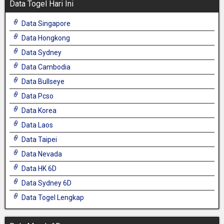
Data Togel Hari Ini
Data Singapore
Data Hongkong
Data Sydney
Data Cambodia
Data Bullseye
Data Pcso
Data Korea
Data Laos
Data Taipei
Data Nevada
Data HK 6D
Data Sydney 6D
Data Togel Lengkap