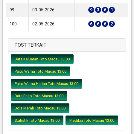
99
03-05-2026
9
3
6
1
100
02-05-2026
6
6
6
2
POST TERKAIT
Data Keluaran Toto Macau 13:00
Paito Warna Toto Macau 13:00
Paito Warna Harian Toto Macau 13:00
Data Paito Toto Macau 13:00
Bola Merah Toto Macau 13:00
Statistik Toto Macau 13:00
Prediksi Toto Macau 13:00