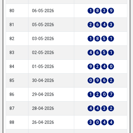
80
06-05-2026
1
8
3
9
81
05-05-2026
2
6
4
3
82
03-05-2026
1
8
5
1
83
02-05-2026
4
6
5
1
84
01-05-2026
9
2
4
0
85
30-04-2026
0
9
6
2
86
29-04-2026
1
2
0
7
87
28-04-2026
4
4
3
2
88
26-04-2026
3
0
4
4