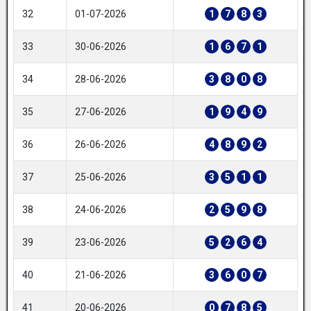
32
01-07-2026
1
7
8
3
33
30-06-2026
1
6
7
1
34
28-06-2026
3
8
0
8
35
27-06-2026
1
9
4
9
36
26-06-2026
4
8
9
2
37
25-06-2026
3
5
1
1
38
24-06-2026
2
5
9
8
39
23-06-2026
5
2
6
4
40
21-06-2026
3
6
0
7
41
20-06-2026
0
7
8
5