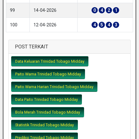
99
14-04-2026
0
4
2
1
100
12-04-2026
4
5
4
3
POST TERKAIT
Data Keluaran Trinidad Tobago Midday
Paito Warna Trinidad Tobago Midday
Paito Warna Harian Trinidad Tobago Midday
Data Paito Trinidad Tobago Midday
Bola Merah Trinidad Tobago Midday
Statistik Trinidad Tobago Midday
Prediksi Trinidad Tobago Midday