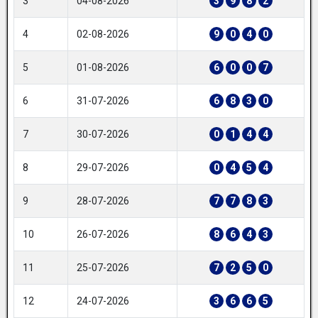
3
04-08-2026
3
9
8
2
4
02-08-2026
9
0
4
0
5
01-08-2026
6
0
0
7
6
31-07-2026
6
8
3
0
7
30-07-2026
0
1
4
4
8
29-07-2026
0
4
5
4
9
28-07-2026
7
7
8
3
10
26-07-2026
8
6
4
3
11
25-07-2026
7
2
5
0
12
24-07-2026
3
6
6
5