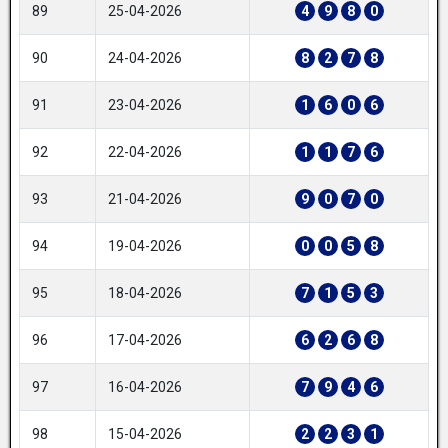
89
25-04-2026
4
9
8
0
90
24-04-2026
8
2
7
8
91
23-04-2026
1
6
0
6
92
22-04-2026
1
1
7
6
93
21-04-2026
9
0
7
0
94
19-04-2026
0
0
5
8
95
18-04-2026
7
1
5
3
96
17-04-2026
6
2
6
8
97
16-04-2026
7
9
4
6
98
15-04-2026
2
2
3
1