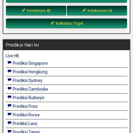
Kombinasi 4D
Kolaborasi LN
Kalkulator Togel
Prediksi Hari Ini
Live HK
Prediksi Singapore
Prediksi Hongkong
Prediksi Sydney
Prediksi Cambodia
Prediksi Bullseye
Prediksi Pcso
Prediksi Korea
Prediksi Laos
Prediksi Taipei