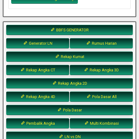
BBFS GENERATOR
Generator LN
Rumus Harian
Rekap Kumat
Rekap Angka CT
Rekap Angka 3D
Rekap Angka 2D
Rekap Angka 4D
Pola Dasar All
Pola Dasar
Pembalik Angka
Multi Kombinasi
LN vs DN