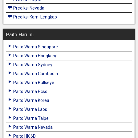
Prediksi Nevada
Prediksi Kami Lengkap
Paito Hari Ini
Paito Warna Singapore
Paito Warna Hongkong
Paito Warna Sydney
Paito Warna Cambodia
Paito Warna Bullseye
Paito Warna Pcso
Paito Warna Korea
Paito Warna Laos
Paito Warna Taipei
Paito Warna Nevada
Paito HK 6D