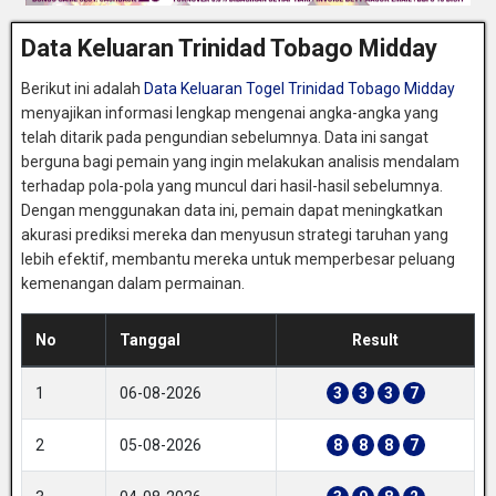
Data Keluaran Trinidad Tobago Midday
Berikut ini adalah
Data Keluaran Togel Trinidad Tobago Midday
menyajikan informasi lengkap mengenai angka-angka yang
telah ditarik pada pengundian sebelumnya. Data ini sangat
berguna bagi pemain yang ingin melakukan analisis mendalam
terhadap pola-pola yang muncul dari hasil-hasil sebelumnya.
Dengan menggunakan data ini, pemain dapat meningkatkan
akurasi prediksi mereka dan menyusun strategi taruhan yang
lebih efektif, membantu mereka untuk memperbesar peluang
kemenangan dalam permainan.
No
Tanggal
Result
1
06-08-2026
3
3
3
7
2
05-08-2026
8
8
8
7