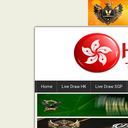
Home
Live Draw HK
Live Draw SGP