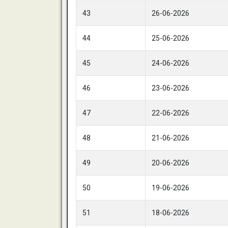
43
26-06-2026
44
25-06-2026
45
24-06-2026
46
23-06-2026
47
22-06-2026
48
21-06-2026
49
20-06-2026
50
19-06-2026
51
18-06-2026