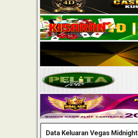
Data Keluaran Vegas Midnight