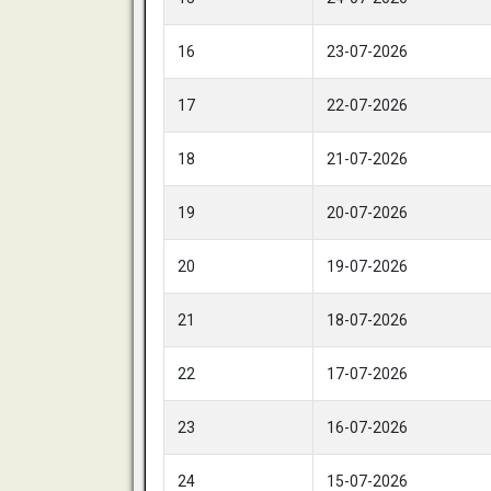
16
23-07-2026
17
22-07-2026
18
21-07-2026
19
20-07-2026
20
19-07-2026
21
18-07-2026
22
17-07-2026
23
16-07-2026
24
15-07-2026