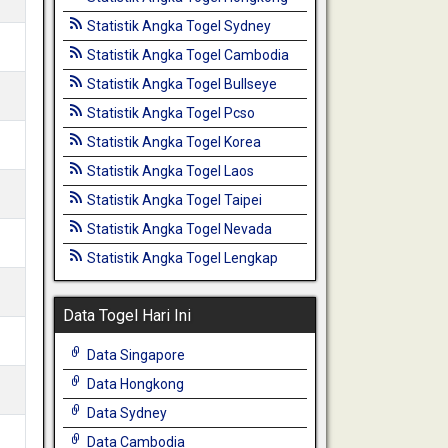
Statistik Angka Togel Sydney
Statistik Angka Togel Cambodia
Statistik Angka Togel Bullseye
Statistik Angka Togel Pcso
Statistik Angka Togel Korea
Statistik Angka Togel Laos
Statistik Angka Togel Taipei
Statistik Angka Togel Nevada
Statistik Angka Togel Lengkap
Data Togel Hari Ini
Data Singapore
Data Hongkong
Data Sydney
Data Cambodia