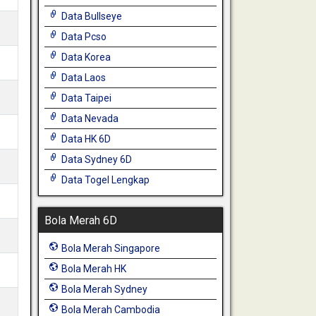
Data Bullseye
Data Pcso
Data Korea
Data Laos
Data Taipei
Data Nevada
Data HK 6D
Data Sydney 6D
Data Togel Lengkap
Bola Merah 6D
Bola Merah Singapore
Bola Merah HK
Bola Merah Sydney
Bola Merah Cambodia