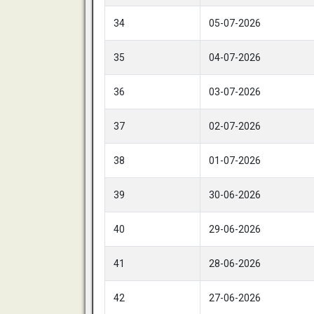
34
05-07-2026
35
04-07-2026
36
03-07-2026
37
02-07-2026
38
01-07-2026
39
30-06-2026
40
29-06-2026
41
28-06-2026
42
27-06-2026