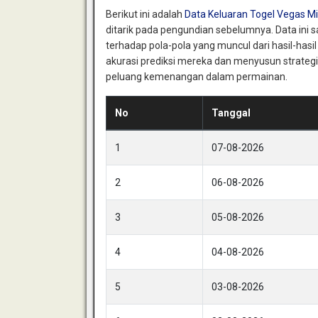
Berikut ini adalah
Data Keluaran Togel Vegas Mi
ditarik pada pengundian sebelumnya. Data ini
terhadap pola-pola yang muncul dari hasil-ha
akurasi prediksi mereka dan menyusun strateg
peluang kemenangan dalam permainan.
No
Tanggal
1
07-08-2026
2
06-08-2026
3
05-08-2026
4
04-08-2026
5
03-08-2026