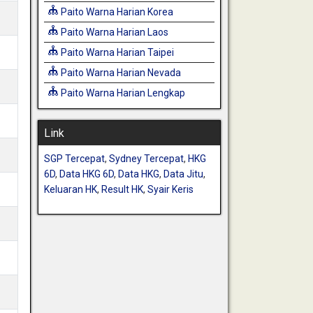
Paito Warna Harian Korea
Paito Warna Harian Laos
Paito Warna Harian Taipei
Paito Warna Harian Nevada
Paito Warna Harian Lengkap
Link
SGP Tercepat
,
Sydney Tercepat
,
HKG
6D
,
Data HKG 6D
,
Data HKG
,
Data Jitu
,
Keluaran HK
,
Result HK
,
Syair Keris