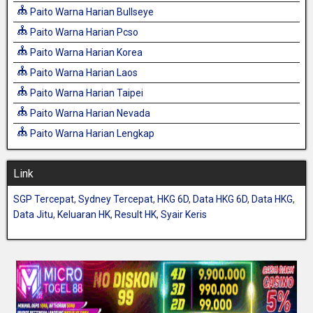
Paito Warna Harian Bullseye
Paito Warna Harian Pcso
Paito Warna Harian Korea
Paito Warna Harian Laos
Paito Warna Harian Taipei
Paito Warna Harian Nevada
Paito Warna Harian Lengkap
Link
SGP Tercepat
,
Sydney Tercepat
,
HKG 6D
,
Data HKG 6D
,
Data HKG
,
Data Jitu
,
Keluaran HK
,
Result HK
,
Syair Keris