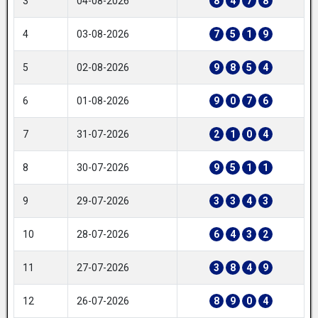
3
04-08-2026
8
4
7
8
4
03-08-2026
7
5
1
9
5
02-08-2026
9
8
5
4
6
01-08-2026
9
0
7
6
7
31-07-2026
2
1
0
4
8
30-07-2026
9
5
1
1
9
29-07-2026
3
3
4
3
10
28-07-2026
6
4
3
2
11
27-07-2026
3
8
4
9
12
26-07-2026
8
9
0
4