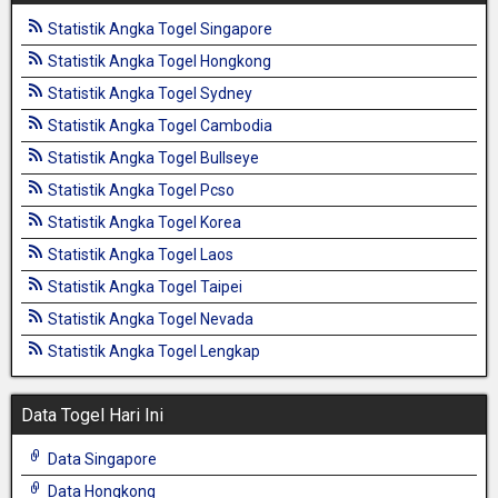
Statistik Angka Togel Singapore
Statistik Angka Togel Hongkong
Statistik Angka Togel Sydney
Statistik Angka Togel Cambodia
Statistik Angka Togel Bullseye
Statistik Angka Togel Pcso
Statistik Angka Togel Korea
Statistik Angka Togel Laos
Statistik Angka Togel Taipei
Statistik Angka Togel Nevada
Statistik Angka Togel Lengkap
Data Togel Hari Ini
Data Singapore
Data Hongkong