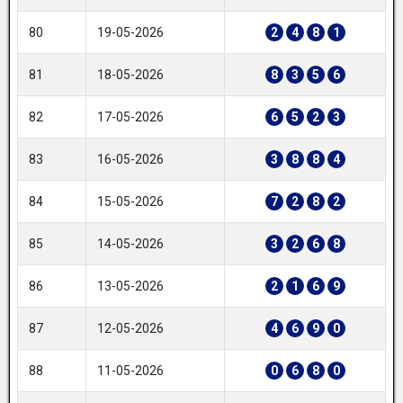
80
19-05-2026
2
4
8
1
81
18-05-2026
8
3
5
6
82
17-05-2026
6
5
2
3
83
16-05-2026
3
8
8
4
84
15-05-2026
7
2
8
2
85
14-05-2026
3
2
6
8
86
13-05-2026
2
1
6
9
87
12-05-2026
4
6
9
0
88
11-05-2026
0
6
8
0