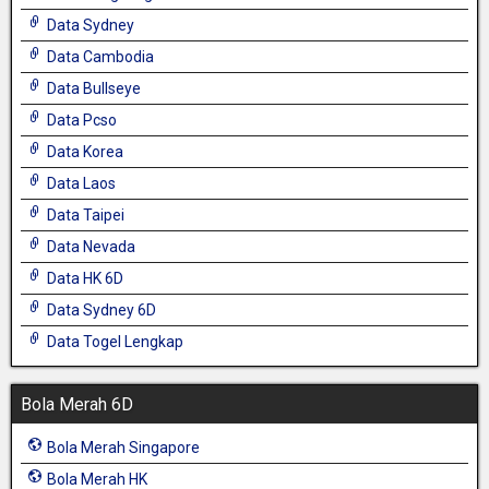
Data Sydney
Data Cambodia
Data Bullseye
Data Pcso
Data Korea
Data Laos
Data Taipei
Data Nevada
Data HK 6D
Data Sydney 6D
Data Togel Lengkap
Bola Merah 6D
Bola Merah Singapore
Bola Merah HK