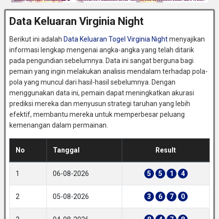
Data Keluaran Virginia Night
Berikut ini adalah
Data Keluaran Togel Virginia Night
menyajikan
informasi lengkap mengenai angka-angka yang telah ditarik
pada pengundian sebelumnya. Data ini sangat berguna bagi
pemain yang ingin melakukan analisis mendalam terhadap pola-
pola yang muncul dari hasil-hasil sebelumnya. Dengan
menggunakan data ini, pemain dapat meningkatkan akurasi
prediksi mereka dan menyusun strategi taruhan yang lebih
efektif, membantu mereka untuk memperbesar peluang
kemenangan dalam permainan.
No
Tanggal
Result
1
06-08-2026
5
5
1
4
2
05-08-2026
3
6
7
0