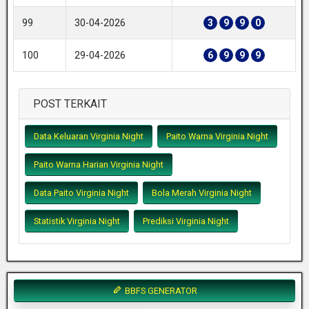
99
30-04-2026
3
9
9
0
100
29-04-2026
6
9
9
9
POST TERKAIT
Data Keluaran Virginia Night
Paito Warna Virginia Night
Paito Warna Harian Virginia Night
Data Paito Virginia Night
Bola Merah Virginia Night
Statistik Virginia Night
Prediksi Virginia Night
BBFS GENERATOR