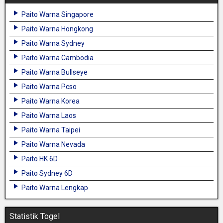
Paito Warna Singapore
Paito Warna Hongkong
Paito Warna Sydney
Paito Warna Cambodia
Paito Warna Bullseye
Paito Warna Pcso
Paito Warna Korea
Paito Warna Laos
Paito Warna Taipei
Paito Warna Nevada
Paito HK 6D
Paito Sydney 6D
Paito Warna Lengkap
Statistik Togel