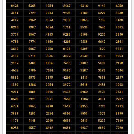
8423
5365
1054
2467
9316
9144
6250
3081
7723
0003
9923
4180
6229
3038
4817
0962
1574
2030
6865
7705
0430
8216
9387
6024
1711
3539
7646
9002
3707
8567
4913
0285
6109
9220
5540
9786
4774
1650
4266
7238
6642
2861
3610
5067
0958
8108
0305
1822
5441
3939
5718
7036
4072
3240
0950
8953
2902
8408
8966
7406
9007
5093
2128
4635
0786
7614
9590
3287
3593
1046
5982
5575
0375
4266
1410
7858
2377
1330
8286
0254
3972
5618
2453
1003
9211
9888
1506
2473
5962
2575
0431
0620
8929
7971
7660
1104
4801
2207
6751
8063
4998
1619
8353
7720
1912
3891
4200
2354
6966
7550
1503
8990
1171
4148
2008
6696
2610
5207
7619
8233
0557
6412
0631
9937
6880
7760