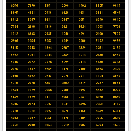
6256
7670
5351
2290
1402
8525
9817
3395
4821
7938
6628
1631
9811
6549
8912
5067
3631
7847
2051
6940
0812
7724
2688
1319
9621
8524
1003
7706
1412
6383
2935
1248
4491
2100
7507
2606
9454
3453
6449
0480
5172
9956
3115
0743
1894
2687
9329
0251
3154
8692
3201
7444
7339
1214
2636
5947
3045
2072
7726
8299
7114
5636
3313
2025
1887
5659
1175
2100
6863
2470
7108
4992
7643
2278
2711
1924
3047
5216
2728
3357
0562
1819
2287
0581
9634
9429
7056
2780
1993
4482
0277
3139
9329
9111
5058
7437
6960
0630
4585
2374
5203
8641
8396
7052
4187
5920
1622
9093
8575
6168
4039
5481
4983
0907
2250
1178
5189
7226
3619
5962
2980
1854
5712
8983
6794
1656