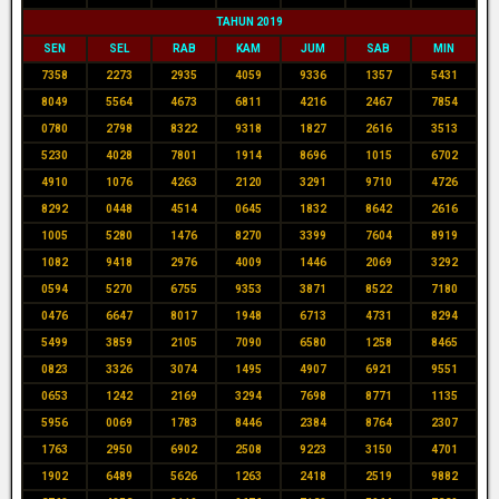
TAHUN 2019
SEN
SEL
RAB
KAM
JUM
SAB
MIN
7358
2273
2935
4059
9336
1357
5431
8049
5564
4673
6811
4216
2467
7854
0780
2798
8322
9318
1827
2616
3513
5230
4028
7801
1914
8696
1015
6702
4910
1076
4263
2120
3291
9710
4726
8292
0448
4514
0645
1832
8642
2616
1005
5280
1476
8270
3399
7604
8919
1082
9418
2976
4009
1446
2069
3292
0594
5270
6755
9353
3871
8522
7180
0476
6647
8017
1948
6713
4731
8294
5499
3859
2105
7090
6580
1258
8465
0823
3326
3074
1495
4907
6921
9551
0653
1242
2169
3294
7698
8771
1135
5956
0069
1783
8446
2384
8764
2307
1763
2950
6902
2508
9223
3150
4701
1902
6489
5626
1263
2418
2519
9882