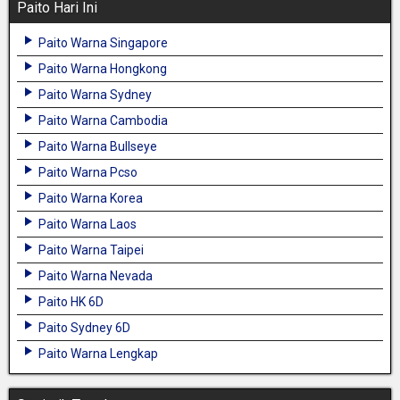
Paito Hari Ini
Paito Warna Singapore
Paito Warna Hongkong
Paito Warna Sydney
Paito Warna Cambodia
Paito Warna Bullseye
Paito Warna Pcso
Paito Warna Korea
Paito Warna Laos
Paito Warna Taipei
Paito Warna Nevada
Paito HK 6D
Paito Sydney 6D
Paito Warna Lengkap