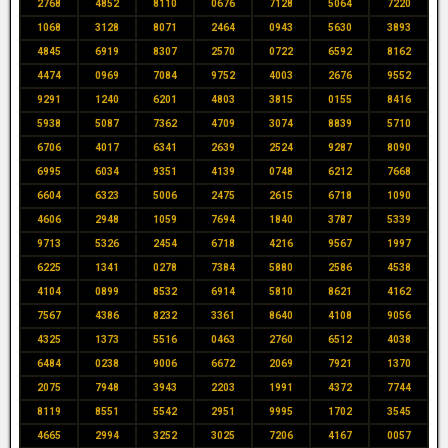
2768
4852
8110
0676
7128
5064
7220
1068
3128
8071
2464
0943
5630
3893
4845
6919
8307
2570
0722
6592
8162
4474
0969
7084
9752
4003
2676
9552
9291
1240
6201
4803
3815
0155
8416
5938
5087
7362
4709
3074
8839
5710
6706
4017
6341
2639
2524
9287
8090
6995
6034
9351
4139
0748
6212
7668
6604
6323
5006
2475
2615
6718
1090
4606
2948
1059
7694
1840
3787
5339
9713
5326
2454
6718
4216
9567
1997
6225
1341
0278
7384
5880
2586
4538
4104
0899
8532
6914
5810
8621
4162
7567
4386
8232
3361
8640
4108
9056
4325
1373
5516
0463
2760
6512
4038
6484
0238
9006
6672
2069
7921
1370
2075
7948
3943
2203
1991
4372
7744
8119
8551
5542
2951
9995
1702
3545
4665
2994
3252
3025
7206
4167
0057