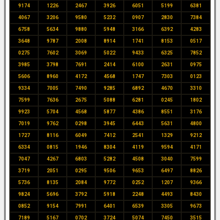
9174
1226
2467
3926
6051
5199
6381
4067
3206
9580
5232
0907
2830
7384
6758
5634
9880
5948
3166
6392
4283
3648
9787
2008
8914
1741
8153
0517
0275
7602
3069
5022
9433
6325
7852
3985
3798
7691
2414
6100
2631
0975
5606
8960
4172
4568
1747
7303
0123
9334
7005
7490
9285
6892
4670
3310
7599
7636
2675
5088
6281
0245
1802
9923
5704
4568
5877
4386
8551
3176
7019
9762
0298
3945
6443
5631
4800
1727
8116
6049
7412
2541
1329
9212
6334
0815
1946
8304
4119
9594
4171
7047
4267
6803
5282
4508
3040
7599
3719
2051
0295
9506
9653
6497
8826
5736
8135
2084
9772
0252
1207
9366
9824
5696
3792
5918
2248
4493
8430
0852
9154
7991
6401
6539
3305
9673
7189
5167
0702
3724
5074
7450
3515