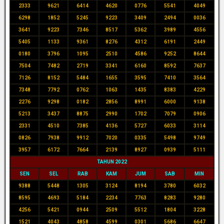
2333
9621
6414
4620
0776
5541
4049
6298
1852
5245
9223
3409
2494
0036
3641
9223
7346
8517
5362
3989
4556
5405
1133
9361
8276
4312
6191
2449
0180
3796
1095
2510
4586
9252
8644
7504
7482
2719
3341
6160
8592
7637
7126
8152
5484
1655
3595
7410
3564
7348
7792
0762
1063
1435
8383
4229
2276
9298
0182
2856
8991
6000
9138
5213
3437
8875
2990
1702
7079
0906
2331
4510
7385
4136
5727
6033
3114
0826
7938
9912
7020
0335
5498
9749
3957
6172
7664
2139
8927
0939
5111
TAHUN 2022
SEN
SEL
RAB
KAM
JUM
SAB
MIN
9388
5448
1305
3124
8194
3780
6032
8595
4693
5184
2234
7763
8283
9280
4256
5421
0944
2509
5512
1804
3228
1521
4043
4858
4599
0301
5686
6647