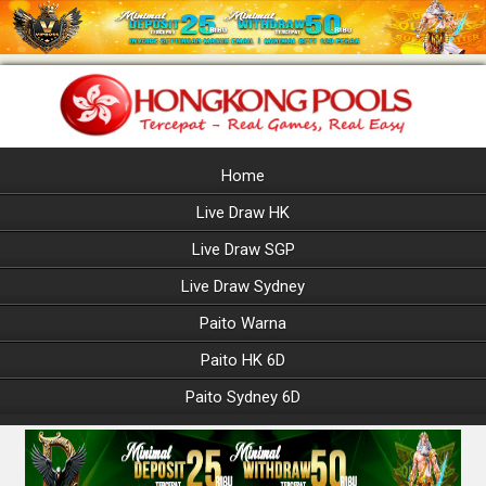
Home
Live Draw HK
Live Draw SGP
Live Draw Sydney
Paito Warna
Paito HK 6D
Paito Sydney 6D