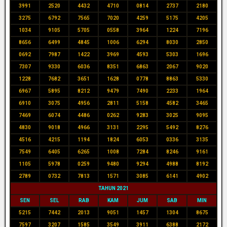
3991
2520
4432
4710
0814
2737
2180
3275
6792
7565
7020
4259
5175
4205
1034
9105
5705
0558
3964
1224
7196
8656
6499
4845
1006
6294
8030
2850
0692
7987
1422
3969
4593
5303
1696
7307
9330
6036
8351
6863
2067
9020
1228
7682
3651
1628
0778
8863
5330
6967
5895
8212
9479
7490
2233
1964
6910
3075
4956
2811
5158
4582
3465
7469
6074
4486
0262
9283
3025
9095
4830
9018
4966
3131
2295
5492
8276
4516
4215
1194
1824
6053
0336
3135
7549
6405
6265
1008
7284
8246
9161
1105
5978
0259
9480
9294
4988
8192
2789
0732
7813
1571
3085
6141
4902
TAHUN 2021
SEN
SEL
RAB
KAM
JUM
SAB
MIN
5215
7442
2013
9051
1457
1304
8675
7597
3207
1585
3549
3911
6388
2172