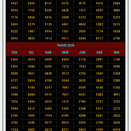
9427
0430
8141
5573
4579
9416
0684
0094
7155
8229
0820
1413
5503
4883
7176
5866
4416
3008
5272
3953
0210
5690
5379
5129
4401
4843
3282
5015
8223
7487
0994
1361
2900
7174
6558
4393
4833
1912
9011
0644
8717
0745
TAHUN 2026
SEN
SEL
RAB
KAM
JUM
SAB
MIN
5406
2392
6490
8204
3176
2981
1165
5459
3386
6295
7272
7042
4983
3580
XXXX
4501
6828
9512
4736
1069
5438
6727
5834
4708
3044
2629
2842
2280
0602
9186
5347
7081
0049
4140
5763
1588
8086
3919
7557
4341
0282
4891
7036
5496
3592
1310
3780
2197
4753
9384
5013
6282
9290
3248
5411
2373
3765
7690
7194
6185
4388
0381
2062
2763
4245
9577
8554
3030
3798
2643
7194
4405
6612
8971
0834
1905
8474