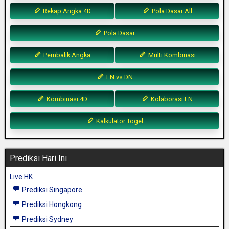
Rekap Angka 4D
Pola Dasar All
Pola Dasar
Pembalik Angka
Multi Kombinasi
LN vs DN
Kombinasi 4D
Kolaborasi LN
Kalkulator Togel
Prediksi Hari Ini
Live HK
Prediksi Singapore
Prediksi Hongkong
Prediksi Sydney