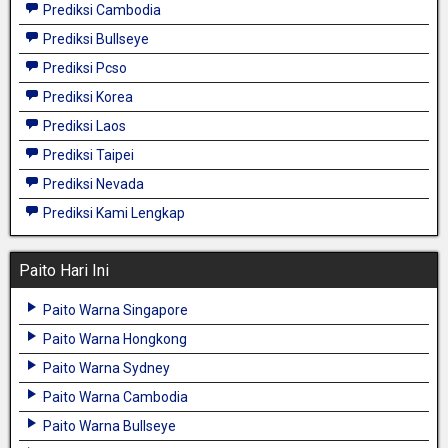
Prediksi Cambodia
Prediksi Bullseye
Prediksi Pcso
Prediksi Korea
Prediksi Laos
Prediksi Taipei
Prediksi Nevada
Prediksi Kami Lengkap
Paito Hari Ini
Paito Warna Singapore
Paito Warna Hongkong
Paito Warna Sydney
Paito Warna Cambodia
Paito Warna Bullseye