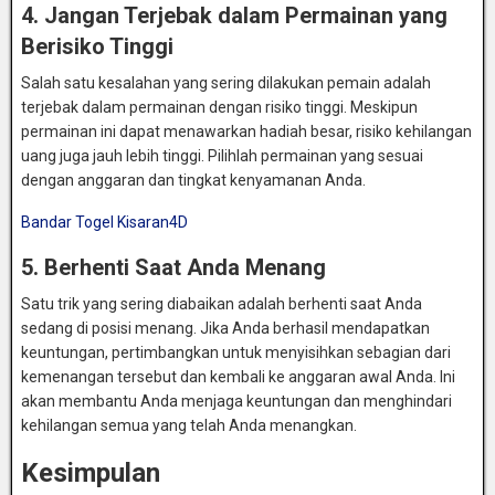
4. Jangan Terjebak dalam Permainan yang
Berisiko Tinggi
Salah satu kesalahan yang sering dilakukan pemain adalah
terjebak dalam permainan dengan risiko tinggi. Meskipun
permainan ini dapat menawarkan hadiah besar, risiko kehilangan
uang juga jauh lebih tinggi. Pilihlah permainan yang sesuai
dengan anggaran dan tingkat kenyamanan Anda.
Bandar Togel Kisaran4D
5. Berhenti Saat Anda Menang
Satu trik yang sering diabaikan adalah berhenti saat Anda
sedang di posisi menang. Jika Anda berhasil mendapatkan
keuntungan, pertimbangkan untuk menyisihkan sebagian dari
kemenangan tersebut dan kembali ke anggaran awal Anda. Ini
akan membantu Anda menjaga keuntungan dan menghindari
kehilangan semua yang telah Anda menangkan.
Kesimpulan