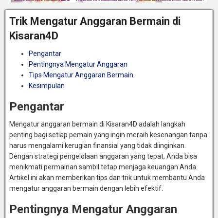
Trik Mengatur Anggaran Bermain di
Kisaran4D
Pengantar
Pentingnya Mengatur Anggaran
Tips Mengatur Anggaran Bermain
Kesimpulan
Pengantar
Mengatur anggaran bermain di Kisaran4D adalah langkah
penting bagi setiap pemain yang ingin meraih kesenangan tanpa
harus mengalami kerugian finansial yang tidak diinginkan.
Dengan strategi pengelolaan anggaran yang tepat, Anda bisa
menikmati permainan sambil tetap menjaga keuangan Anda.
Artikel ini akan memberikan tips dan trik untuk membantu Anda
mengatur anggaran bermain dengan lebih efektif.
Pentingnya Mengatur Anggaran