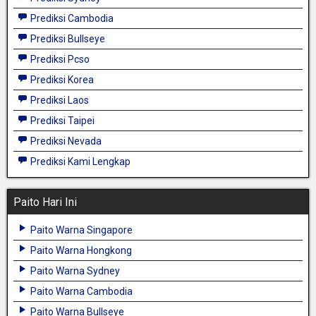
Prediksi Cambodia
Prediksi Bullseye
Prediksi Pcso
Prediksi Korea
Prediksi Laos
Prediksi Taipei
Prediksi Nevada
Prediksi Kami Lengkap
Paito Hari Ini
Paito Warna Singapore
Paito Warna Hongkong
Paito Warna Sydney
Paito Warna Cambodia
Paito Warna Bullseye