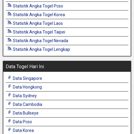
Statistik Angka Togel Pcso
Statistik Angka Togel Korea
Statistik Angka Togel Laos
Statistik Angka Togel Taipei
Statistik Angka Togel Nevada
Statistik Angka Togel Lengkap
Data Togel Hari Ini
Data Singapore
Data Hongkong
Data Sydney
Data Cambodia
Data Bullseye
Data Pcso
Data Korea