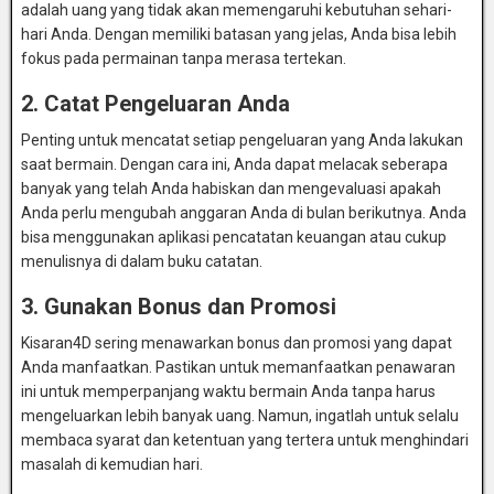
adalah uang yang tidak akan memengaruhi kebutuhan sehari-
hari Anda. Dengan memiliki batasan yang jelas, Anda bisa lebih
fokus pada permainan tanpa merasa tertekan.
2. Catat Pengeluaran Anda
Penting untuk mencatat setiap pengeluaran yang Anda lakukan
saat bermain. Dengan cara ini, Anda dapat melacak seberapa
banyak yang telah Anda habiskan dan mengevaluasi apakah
Anda perlu mengubah anggaran Anda di bulan berikutnya. Anda
bisa menggunakan aplikasi pencatatan keuangan atau cukup
menulisnya di dalam buku catatan.
3. Gunakan Bonus dan Promosi
Kisaran4D sering menawarkan bonus dan promosi yang dapat
Anda manfaatkan. Pastikan untuk memanfaatkan penawaran
ini untuk memperpanjang waktu bermain Anda tanpa harus
mengeluarkan lebih banyak uang. Namun, ingatlah untuk selalu
membaca syarat dan ketentuan yang tertera untuk menghindari
masalah di kemudian hari.