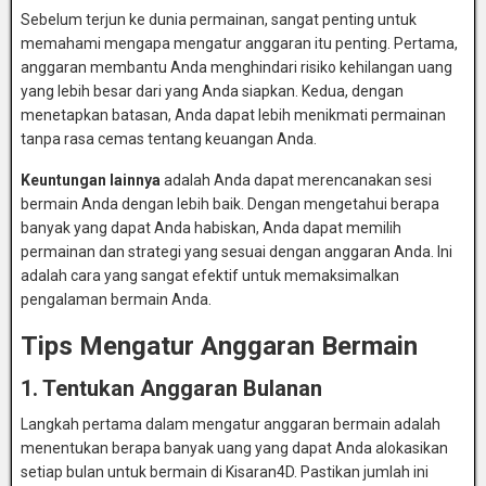
Sebelum terjun ke dunia permainan, sangat penting untuk
memahami mengapa mengatur anggaran itu penting. Pertama,
anggaran membantu Anda menghindari risiko kehilangan uang
yang lebih besar dari yang Anda siapkan. Kedua, dengan
menetapkan batasan, Anda dapat lebih menikmati permainan
tanpa rasa cemas tentang keuangan Anda.
Keuntungan lainnya
adalah Anda dapat merencanakan sesi
bermain Anda dengan lebih baik. Dengan mengetahui berapa
banyak yang dapat Anda habiskan, Anda dapat memilih
permainan dan strategi yang sesuai dengan anggaran Anda. Ini
adalah cara yang sangat efektif untuk memaksimalkan
pengalaman bermain Anda.
Tips Mengatur Anggaran Bermain
1. Tentukan Anggaran Bulanan
Langkah pertama dalam mengatur anggaran bermain adalah
menentukan berapa banyak uang yang dapat Anda alokasikan
setiap bulan untuk bermain di Kisaran4D. Pastikan jumlah ini