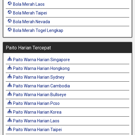
Bola Merah Laos
Bola Merah Taipei
Bola Merah Nevada
Bola Merah Togel Lengkap
Paito Harian Tercepat
Paito Warna Harian Singapore
Paito Warna Harian Hongkong
Paito Warna Harian Sydney
Paito Warna Harian Cambodia
Paito Warna Harian Bullseye
Paito Warna Harian Pcso
Paito Warna Harian Korea
Paito Warna Harian Laos
Paito Warna Harian Taipei