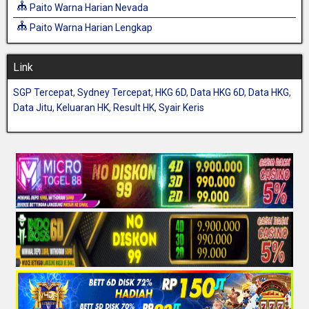
Paito Warna Harian Nevada
Paito Warna Harian Lengkap
Link
SGP Tercepat
,
Sydney Tercepat
,
HKG 6D
,
Data HKG 6D
,
Data HKG
,
Data Jitu
,
Keluaran HK
,
Result HK
,
Syair Keris