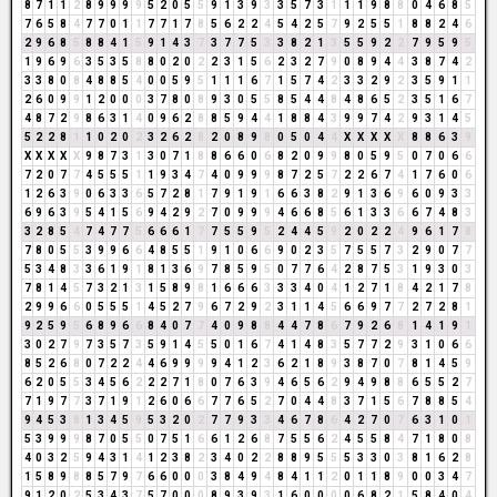
8
7
1
1
2
8
9
9
9
9
5
2
0
5
5
9
1
3
9
3
3
5
7
3
1
1
1
9
8
8
0
4
6
8
5
7
6
5
8
4
7
7
0
1
1
7
7
1
7
8
5
6
2
2
4
5
4
2
5
7
9
2
5
5
1
8
8
2
4
6
2
9
6
8
5
8
8
4
1
5
9
1
4
3
7
3
7
7
5
3
3
8
2
1
3
5
5
9
2
2
7
9
5
9
5
1
9
6
9
6
3
5
3
5
8
8
0
2
0
2
2
3
1
5
6
2
3
2
7
9
0
8
9
4
4
3
8
7
4
2
3
3
8
0
8
4
8
8
5
4
0
0
5
9
5
1
1
1
6
7
1
5
7
4
2
3
3
2
9
2
3
5
9
1
1
2
6
0
9
9
1
2
0
0
0
3
7
8
0
8
9
3
0
5
5
8
5
4
4
8
4
8
6
5
2
3
5
1
6
7
4
8
7
2
9
8
6
3
1
4
0
9
6
2
8
8
5
9
4
4
1
8
8
4
3
9
9
7
4
2
9
3
1
4
5
5
2
2
8
1
1
0
2
0
2
3
2
6
2
8
2
0
8
9
8
0
5
0
4
4
X
X
X
X
X
8
8
6
3
9
X
X
X
X
X
9
8
7
3
1
3
0
7
1
8
8
6
6
0
6
8
2
0
9
9
8
0
5
9
5
0
7
0
6
6
7
2
0
7
7
4
5
5
5
1
1
9
3
4
7
4
0
9
9
9
8
7
2
5
7
2
2
6
7
4
1
7
6
0
6
1
2
6
3
9
0
6
3
3
6
5
7
2
8
1
7
9
1
9
1
6
6
3
8
2
9
1
3
6
9
6
0
9
3
3
6
9
6
3
9
5
4
1
5
6
9
4
2
9
2
7
0
9
9
9
4
6
6
8
5
6
1
3
3
6
6
7
4
8
3
3
2
8
5
4
7
4
7
7
5
6
6
6
1
7
7
5
5
9
5
2
4
4
5
9
2
0
2
2
4
9
6
1
7
8
7
8
0
5
5
3
9
9
6
6
4
8
5
5
1
9
1
0
6
6
9
0
2
3
5
7
5
5
7
3
2
9
0
7
7
5
3
4
8
3
3
6
1
9
1
8
1
3
6
9
7
8
5
9
5
0
7
7
6
4
2
8
7
5
3
1
9
3
0
3
7
8
1
4
5
7
3
2
1
3
1
5
8
9
8
1
6
6
6
3
3
3
4
0
4
1
2
7
1
8
4
2
1
7
8
2
9
9
6
6
0
5
5
5
1
4
5
2
7
9
6
7
2
9
2
3
1
1
4
5
6
6
9
7
7
2
7
2
8
1
9
2
5
9
5
6
8
9
6
6
8
4
0
7
7
4
0
9
8
8
4
4
7
8
6
7
9
2
6
8
1
4
1
9
1
3
0
2
7
9
7
3
5
7
3
5
9
1
4
5
5
0
1
6
7
4
1
4
8
3
5
7
7
2
9
3
1
0
6
6
8
5
2
6
8
0
7
2
2
4
4
6
9
9
9
9
4
1
2
3
6
2
1
8
9
3
8
7
0
7
8
1
4
5
9
6
2
0
5
5
3
4
5
6
2
2
2
7
1
8
0
7
6
3
9
4
6
5
6
2
9
4
9
8
8
6
5
5
2
7
7
1
9
7
7
3
7
1
9
1
2
6
0
6
6
7
7
6
5
2
7
0
4
4
8
3
7
1
5
6
7
8
8
5
4
9
4
5
3
8
1
3
4
5
9
5
3
2
0
2
7
7
9
3
3
4
6
7
8
6
4
2
7
0
7
6
3
1
0
1
5
3
9
9
9
8
7
0
5
5
0
7
5
1
6
6
1
2
6
8
7
5
5
6
2
4
5
5
8
4
7
1
8
0
8
4
0
3
2
5
9
4
3
1
4
1
2
3
8
2
3
4
0
2
2
8
8
9
5
5
5
3
3
0
3
8
1
6
2
8
1
5
8
9
8
8
5
7
9
7
6
6
0
0
0
3
8
4
9
4
8
4
1
1
2
0
1
1
8
9
0
0
3
4
7
9
1
2
0
2
5
3
4
3
7
5
7
0
0
0
8
9
3
9
3
1
6
0
0
0
0
6
8
2
1
5
8
4
0
4