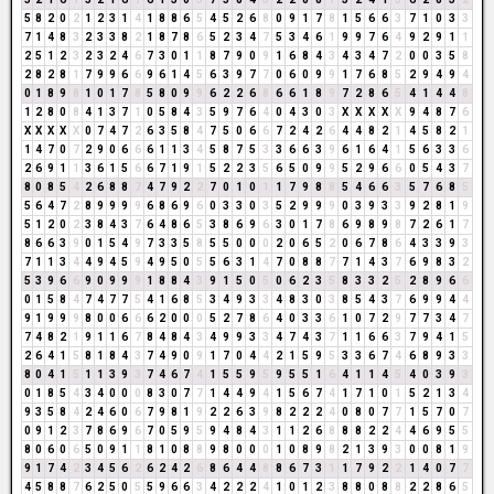
5
8
2
0
2
1
2
3
1
4
1
8
8
6
5
4
5
2
6
8
0
9
1
7
8
1
5
6
6
3
7
1
0
3
3
7
1
4
8
3
2
3
3
8
2
1
8
7
8
6
5
2
3
4
7
5
3
4
6
1
9
9
7
6
4
9
2
9
1
1
2
5
1
2
3
2
3
2
4
6
7
3
0
1
1
8
7
9
0
9
1
6
8
4
3
4
3
4
7
2
0
0
3
5
8
2
8
2
8
1
7
9
9
6
6
9
6
1
4
5
6
3
9
7
7
0
6
0
9
9
1
7
6
8
5
2
9
4
9
4
0
1
8
9
8
1
0
1
7
8
5
8
0
9
9
6
2
2
6
8
6
6
1
8
9
7
2
8
6
5
4
1
4
4
8
1
2
8
0
8
4
1
3
7
1
0
5
8
4
3
5
9
7
6
4
0
4
3
0
3
X
X
X
X
X
9
4
8
7
6
X
X
X
X
X
0
7
4
7
2
6
3
5
8
4
7
5
0
6
6
7
2
4
2
6
4
4
8
2
1
4
5
8
2
1
1
4
7
0
7
2
9
0
6
6
6
1
1
3
4
5
8
7
5
3
3
6
6
3
9
6
1
6
4
1
5
6
3
3
6
2
6
9
1
1
3
6
1
5
6
6
7
1
9
1
5
2
2
3
5
6
5
0
9
9
5
2
9
6
6
0
5
4
3
7
8
0
8
5
4
2
6
8
8
7
4
7
9
2
2
7
0
1
0
1
1
7
9
8
8
5
4
6
6
3
5
7
6
8
5
5
6
4
7
2
8
9
9
9
9
6
8
6
9
6
0
3
3
0
3
5
2
9
9
9
0
3
9
3
3
9
2
8
1
9
5
1
2
0
2
3
8
4
3
7
6
4
8
6
5
3
8
6
9
6
3
0
1
7
8
6
9
8
9
8
7
2
6
1
7
8
6
6
3
9
0
1
5
4
9
7
3
3
5
8
5
5
0
0
0
2
0
6
5
2
0
6
7
8
6
4
3
3
9
3
7
1
1
3
4
4
9
4
5
9
4
9
5
0
5
5
6
3
1
4
7
0
8
8
7
7
1
4
3
7
6
9
8
3
2
5
3
9
6
6
9
0
9
9
9
1
8
8
4
3
9
1
5
0
5
0
6
2
3
5
8
3
3
2
5
2
8
9
6
6
0
1
5
8
4
7
4
7
7
5
4
1
6
8
5
3
4
9
3
3
4
8
3
0
3
8
5
4
3
7
6
9
9
4
4
9
1
9
9
9
8
0
0
6
6
6
2
0
0
0
5
2
7
8
6
4
0
3
3
6
1
0
7
2
9
7
7
3
4
7
7
4
8
2
1
9
1
1
6
7
8
4
8
4
3
4
9
9
3
3
4
7
4
3
7
1
1
6
6
3
7
9
4
1
5
2
6
4
1
5
8
1
8
4
3
7
4
9
0
9
1
7
0
4
4
2
1
5
9
5
3
3
6
7
4
6
8
9
3
3
8
0
4
1
5
1
1
3
9
3
7
4
6
7
4
1
5
5
9
5
9
5
5
1
6
4
1
1
4
5
4
0
3
9
3
0
1
8
5
4
3
4
0
0
0
8
3
0
7
7
1
4
4
9
4
1
5
6
7
4
1
7
1
0
1
5
2
1
3
4
9
3
5
8
4
2
4
6
0
6
7
9
8
1
9
2
2
6
3
9
8
2
2
2
4
0
8
0
7
7
1
5
7
0
7
0
9
1
2
3
7
8
6
9
6
7
0
5
9
5
9
4
8
4
3
1
1
2
6
8
8
8
2
2
4
4
6
9
5
5
8
0
6
0
6
5
0
9
1
1
8
1
0
8
8
9
8
0
0
0
1
0
8
9
8
2
1
3
9
3
0
0
8
1
9
9
1
7
4
2
3
4
5
6
2
6
2
4
2
6
8
6
4
4
8
8
6
7
3
1
1
7
9
2
2
1
4
0
7
7
4
5
8
8
7
6
2
5
0
5
5
9
6
6
3
4
2
2
2
4
1
0
1
2
3
8
8
0
8
8
2
2
8
6
5