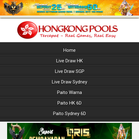
Home
Live Draw HK
Live Draw SGP
Live Draw Sydney
Paito Warna
Paito HK 6D
Paito Sydney 6D