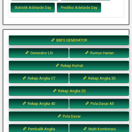
Statistik Adelaide Day
Prediksi Adelaide Day
BBFS GENERATOR
Generator LN
Rumus Harian
Rekap Kumat
Rekap Angka CT
Rekap Angka 3D
Rekap Angka 2D
Rekap Angka 4D
Pola Dasar All
Pola Dasar
Pembalik Angka
Multi Kombinasi