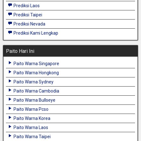
Prediksi Laos
Prediksi Taipei
Prediksi Nevada
Prediksi Kami Lengkap
Paito Hari Ini
Paito Warna Singapore
Paito Warna Hongkong
Paito Warna Sydney
Paito Warna Cambodia
Paito Warna Bullseye
Paito Warna Pcso
Paito Warna Korea
Paito Warna Laos
Paito Warna Taipei