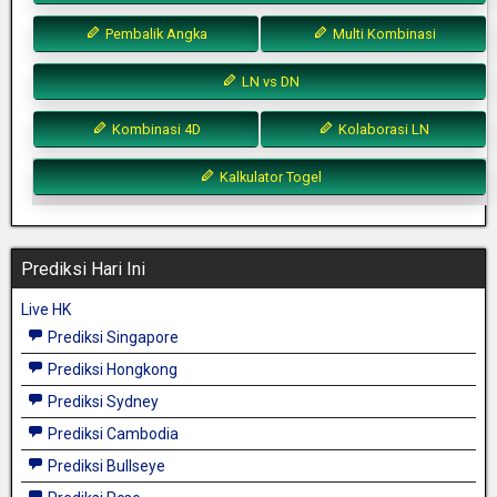
Pembalik Angka
Multi Kombinasi
LN vs DN
Kombinasi 4D
Kolaborasi LN
Kalkulator Togel
Prediksi Hari Ini
Live HK
Prediksi Singapore
Prediksi Hongkong
Prediksi Sydney
Prediksi Cambodia
Prediksi Bullseye