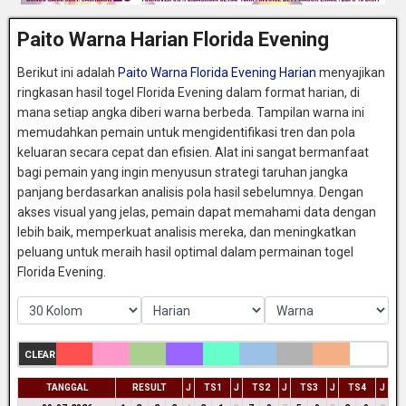
Paito Warna Harian Florida Evening
Berikut ini adalah
Paito Warna Florida Evening Harian
menyajikan
ringkasan hasil togel Florida Evening dalam format harian, di
mana setiap angka diberi warna berbeda. Tampilan warna ini
memudahkan pemain untuk mengidentifikasi tren dan pola
keluaran secara cepat dan efisien. Alat ini sangat bermanfaat
bagi pemain yang ingin menyusun strategi taruhan jangka
panjang berdasarkan analisis pola hasil sebelumnya. Dengan
akses visual yang jelas, pemain dapat memahami data dengan
lebih baik, memperkuat analisis mereka, dan meningkatkan
peluang untuk meraih hasil optimal dalam permainan togel
Florida Evening.
CLEAR
TANGGAL
RESULT
J
TS1
J
TS2
J
TS3
J
TS4
J