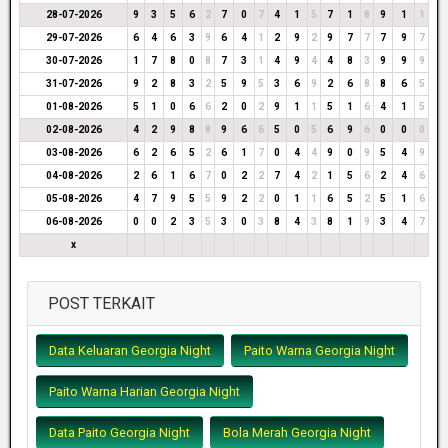
28-07-2026
9
3
5
6
2
7
0
7
4
1
5
7
1
8
9
1
1
29-07-2026
6
4
6
3
9
6
4
1
2
9
2
9
7
7
7
9
7
30-07-2026
1
7
8
0
8
7
3
1
4
9
4
4
8
3
9
9
9
31-07-2026
9
2
8
3
2
5
9
5
3
6
9
2
6
8
8
6
5
01-08-2026
5
1
0
6
6
2
0
2
9
1
1
5
1
6
4
1
5
02-08-2026
4
2
9
8
8
9
6
6
5
0
5
6
9
6
0
0
0
03-08-2026
6
2
6
5
2
6
1
7
0
4
4
9
0
9
5
4
9
04-08-2026
2
6
1
6
7
0
2
2
7
4
2
1
5
6
2
4
6
05-08-2026
4
7
9
5
5
9
2
2
0
1
1
6
5
2
5
1
6
06-08-2026
0
0
2
3
5
3
0
3
8
4
3
8
1
9
3
4
7
x
POST TERKAIT
Data Keluaran Georgia Night
Paito Warna Georgia Night
Paito Warna Harian Georgia Night
Data Paito Georgia Night
Bola Merah Georgia Night