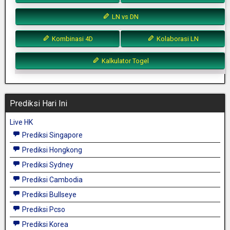
LN vs DN
Kombinasi 4D
Kolaborasi LN
Kalkulator Togel
Prediksi Hari Ini
Live HK
Prediksi Singapore
Prediksi Hongkong
Prediksi Sydney
Prediksi Cambodia
Prediksi Bullseye
Prediksi Pcso
Prediksi Korea