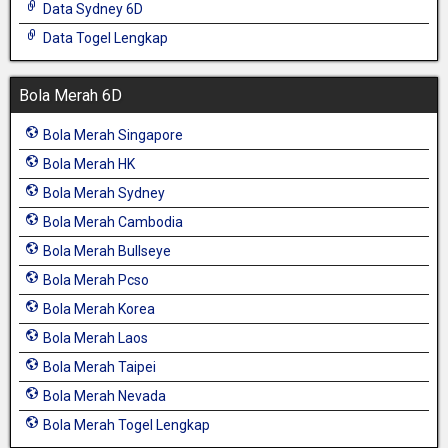
Data Sydney 6D
Data Togel Lengkap
Bola Merah 6D
Bola Merah Singapore
Bola Merah HK
Bola Merah Sydney
Bola Merah Cambodia
Bola Merah Bullseye
Bola Merah Pcso
Bola Merah Korea
Bola Merah Laos
Bola Merah Taipei
Bola Merah Nevada
Bola Merah Togel Lengkap