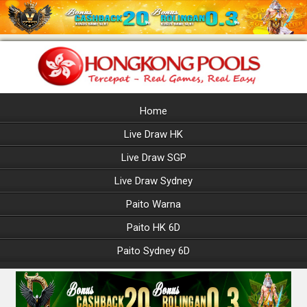
Home
Live Draw HK
Live Draw SGP
Live Draw Sydney
Paito Warna
Paito HK 6D
Paito Sydney 6D