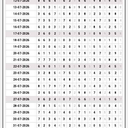
12-07-2026
8
6
6
4
1
6
3
9
4
6
1
9
8
8
9
6
6
13-07-2026
3
9
3
1
4
2
6
8
9
4
4
5
9
5
4
4
8
14-07-2026
3
6
6
7
4
5
8
4
3
8
2
2
3
5
8
8
7
15-07-2026
7
3
5
7
3
7
4
2
0
8
8
4
7
2
5
8
4
16-07-2026
6
3
0
3
3
3
2
5
5
2
7
8
5
4
2
5
7
17-07-2026
2
6
0
2
2
1
6
7
5
3
8
0
9
9
3
5
8
18-07-2026
6
6
3
2
5
0
3
3
6
0
6
1
8
9
1
0
1
19-07-2026
0
3
0
6
6
2
0
2
9
1
1
5
1
6
4
1
5
20-07-2026
6
1
1
3
4
1
4
5
7
9
7
0
7
7
2
9
2
21-07-2026
7
7
7
3
1
8
0
8
3
4
7
3
1
4
8
4
3
22-07-2026
6
9
0
1
1
0
5
5
9
5
5
1
2
3
4
5
9
23-07-2026
3
2
8
5
4
7
5
3
2
5
7
4
2
6
5
2
7
24-07-2026
0
1
4
6
1
4
8
3
6
4
1
7
3
1
1
4
5
25-07-2026
8
1
7
9
7
7
8
6
1
3
4
4
3
7
6
3
9
26-07-2026
2
6
5
0
5
4
7
2
9
8
8
7
4
2
4
8
3
27-07-2026
0
6
2
4
6
0
7
7
6
6
3
1
4
5
1
6
7
28-07-2026
7
8
1
5
6
1
1
2
5
4
9
0
0
0
0
4
4
29-07-2026
7
1
4
3
7
4
0
4
7
1
8
4
1
5
2
1
3
30-07-2026
7
0
3
6
9
3
4
7
8
3
2
8
7
6
3
3
6
31-07-2026
0
2
0
4
4
1
2
3
6
5
2
0
5
5
1
5
6